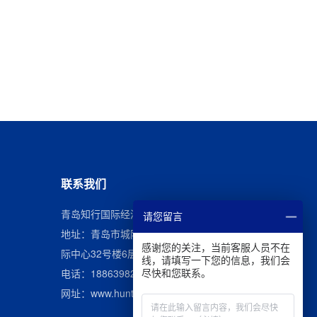
联系我们
青岛知行国际经济技术合作有限公司
请您留言
地址：青岛市城阳区长城南路首创空港国
感谢您的关注，当前客服人员不在
际中心32号楼6层
线，请填写一下您的信息，我们会
电话：
18863982059
尽快和您联系。
网址：
www.hunter-hr.com