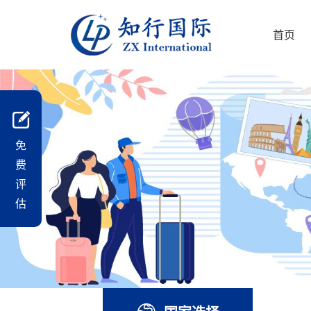
首页
免
费
评
估