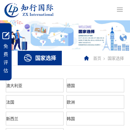
免
费
国家选择
首页
国家选择
评
估
澳大利亚
德国
法国
欧洲
新西兰
韩国