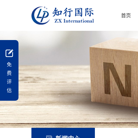
首页
免
费
评
估