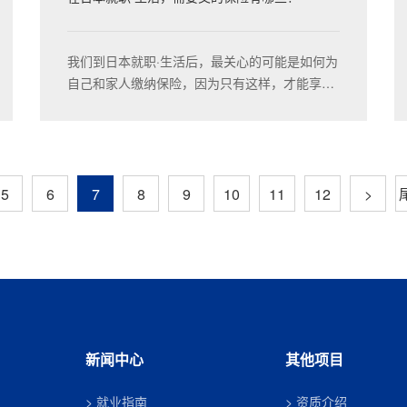
我们到日本就职·生活后，最关心的可能是如何为
自己和家人缴纳保险，因为只有这样，才能享受
到应有的【福利】。
5
6
7
8
9
10
11
12
>
新闻中心
其他项目
就业指南
资质介绍