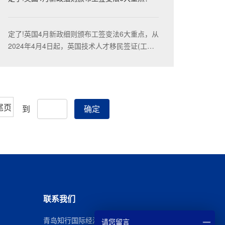
定了!英国4月新政细则颁布工签变法6大重点，从
2024年4月4日起，英国技术人才移民签证(工签)
的最低薪资标准将从E26,200英镑提升至每年
£38,700英镑
尾页
到
确定
联系我们
青岛知行国际经济技术合作有限公司
请您留言