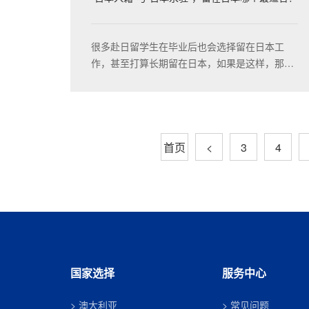
很多赴日留学生在毕业后也会选择留在日本工
作，甚至打算长期留在日本，如果是这样，那么
你会面临两种选择——“入籍”和“永驻”。今天继续
让小编带大家来了解一下两者的区别。
首页
<
3
4
国家选择
服务中心
澳大利亚
常见问题