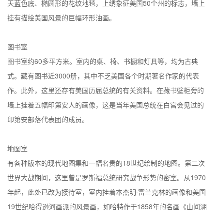
天蓝色底、椭圆形的花纹地毯，上绣象征美国50个州的标志，墙上
挂有描绘美国风景的巨幅环形油画。
图书室
图书室约60多平方米。室内的桌、椅、书橱和灯具等，均为古典
式。藏有图书近3000册，其中不乏美国各个时期著名作家的代表
作。此外，这里还存有美国历届总统的有关资料。在藏书壁柜旁的
墙上挂着五幅印第安人的画像，这是当年美国总统在白宫会见过的
印第安部落代表团的成员。
地图室
有各种版本的现代地图集和一幅名贵的18世纪绘制的地图。第二次
世界大战期间，这里曾是罗斯福总统研究战争形势的密室。从1970
年起，此处已改为接待室，室内挂着本杰明·富兰克林的画像和美国
19世纪哈得逊河画派的风景画，如哈特作于1858年的名画《山间湖