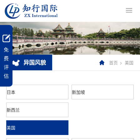
免
费
异国风貌
首页
美国
评
估
日本
新加坡
新西兰
美国