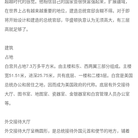
超越时代的感觉。他相信自己的国家会很快富强起来，扩展疆域，
在世界上占有越来越重要的地位，建造总统官邸含糊不得。对于即
将开始设计和建造的总统官邸，华盛顿执意认为无须高大，有三层
高就足够了。
建筑
占地
白宫共占地7.3万多平方米。由主楼和东、西两翼三部分组成。主楼
宽51.51米，进深25.75米，共有底层、一楼和二楼3层。白宫是美国
总统办公和居住之地，因而成为美国政府的代称。底层有外交接待
大厅、图书室、地图室、瓷器室、金银器室和白宫管理人员办公室
等。
外交接待大厅
外交接待大厅呈椭圆形，是总统接待外国元首和使节的地方，铺着