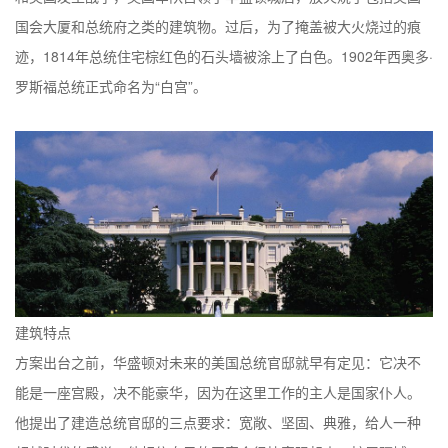
国会大厦和总统府之类的建筑物。过后，为了掩盖被大火烧过的痕
迹，1814年总统住宅棕红色的石头墙被涂上了白色。1902年西奥多·
罗斯福总统正式命名为“白宫”。
建筑特点
方案出台之前，华盛顿对未来的美国总统官邸就早有定见：它决不
能是一座宫殿，决不能豪华，因为在这里工作的主人是国家仆人。
他提出了建造总统官邸的三点要求：宽敞、坚固、典雅，给人一种