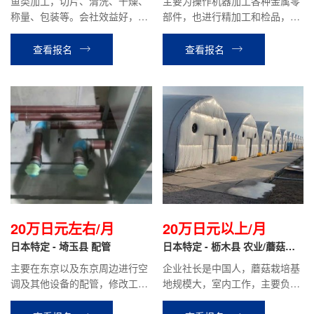
鱼类加工，切片、清洗、干燥、
主要为操作机器加工各种金属零
称量、包装等。会社效益好，加
部件，也进行精加工和检品，小
班多，时给980日元/时。
件比较多。
查看报名
查看报名
20万日元左右/月
20万日元以上/月
日本特定 - 埼玉县 配管
日本特定 - 枥木县 农业/蘑菇种
植
主要在东京以及东京周边进行空
企业社长是中国人，蘑菇栽培基
调及其他设备的配管，修改工
地规模大，室内工作，主要负责
作。
蘑菇的栽培，采摘，包装等工
作，待遇好。