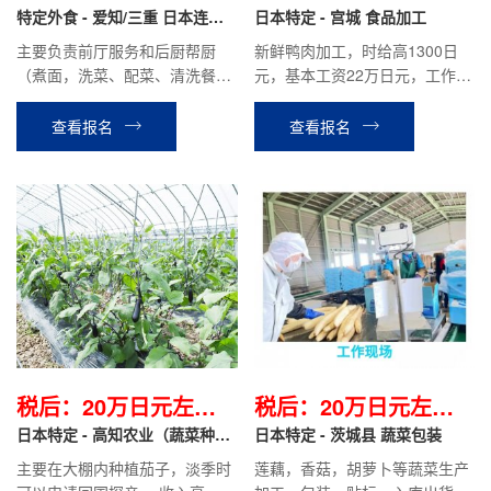
月
特定外食 - 爱知/三重 日本连锁
日本特定 - 宫城 食品加工
餐饮集团（前厅服务/后厨帮厨）
主要负责前厅服务和后厨帮厨
新鲜鸭肉加工，时给高1300日
（煮面，洗菜、配菜、清洗餐
元，基本工资22万日元，工作轻
具）。免费提供工作餐，有奖
松，没有夜班，年龄稍大女生也
金，有涨薪机会。回国后可退厚
可胜任
查看报名
查看报名
生年金。符合条件者干满2年后
可转特定技能2号，可带家属，
可申请永住。
税后：20万日元左右/
税后：20万日元左右/
月
日本特定 - 高知农业（蔬菜种
月
日本特定 - 茨城县 蔬菜包装
植）
主要在大棚内种植茄子，淡季时
莲藕，香菇，胡萝卜等蔬菜生产