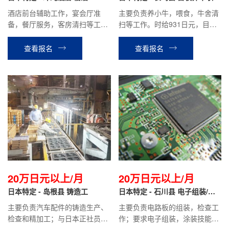
酒店前台辅助工作，宴会厅准
主要负责养小牛，喂食，牛舍清
备，餐厅服务，客房清扫等工
扫等工作。时给931日元，目前
作。月薪20.2万日元（时给约
在职人员平均到手工资：18万日
1200日元）
元左右。
查看报名
查看报名
20万日元以上/月
20万日元以上/月
日本特定 - 岛根县 铸造工
日本特定 - 石川县 电子组装/涂
装/机械加工/电焊/电器电子
主要负责汽车配件的铸造生产、
主要负责电路板的组装，检查工
检查和精加工；与日本正社员同
作；要求电子组装，涂装技能实