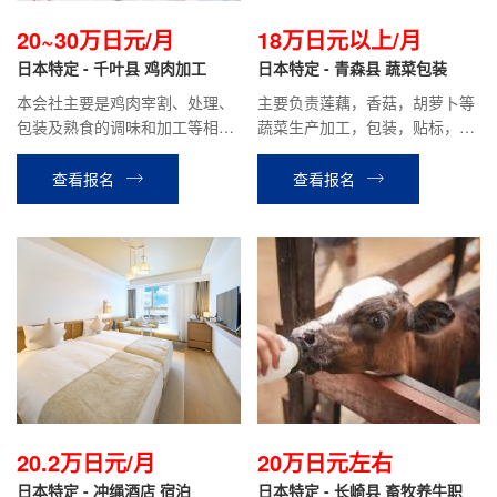
20~30万日元/月
18万日元以上/月
日本特定 - 千叶县 鸡肉加工
日本特定 - 青森县 蔬菜包装
本会社主要是鸡肉宰割、处理、
主要负责莲藕，香菇，胡萝卜等
包装及熟食的调味和加工等相关
蔬菜生产加工，包装，贴标，入
工作。
库出货等工作。要求食品加工技
能实习2号或3号圆满修了人员。
查看报名
查看报名
20.2万日元/月
20万日元左右
日本特定 - 冲绳酒店 宿泊
日本特定 - 长崎县 畜牧养牛职