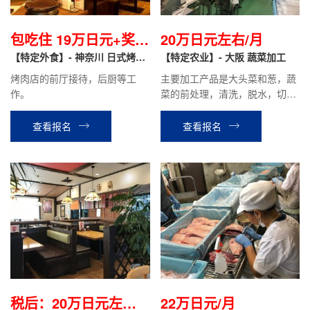
包吃住 19万日元+奖
20万日元左右/月
金/月
【特定外食】- 神奈川 日式烤肉
【特定农业】- 大阪 蔬菜加工
店 前厅接待/后厨
烤肉店的前厅接待，后厨等工
主要加工产品是大头菜和葱，蔬
作。
菜的前处理，清洗，脱水，切好
的蔬菜装袋，包装，出货等工
作。
查看报名
查看报名
税后：20万日元左右/
22万日元/月