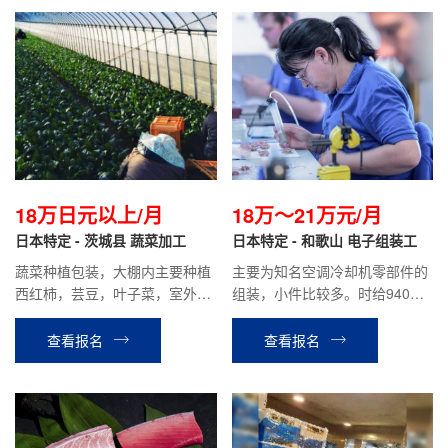
18万日元以上/月
18万～21万元/月
日本特定 - 茨城县 蔬菜加工
日本特定 - 和歌山 电子组装工
蔬菜种植包装，大棚内主要种植
主要为知名空调冷却机零部件的
西红柿，芸豆，叶子菜，室外主
组装，小件比较多。时给940日
要种植大头菜，胡萝卜，秋葵等
元，平均到手工资：18万～21万
蔬菜。
元。
查看报名
查看报名