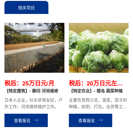
相关项目
税后：25万日元/月
税后：20万日元左右/
【特定建筑】- 静冈 河坝维修
月
【特定农业】- 德岛 蔬菜种植
日本人企业，社长非常友好，户
主要负责西兰花，菠菜，茄子的
外工作，河坝维修维护工作。
种植，收割，打包，出货等工
作。时给1000日元，月平均到手
收入约20万日元，年一次涨薪。
查看报名
查看报名