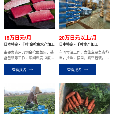
18万日元/月
20万日元以上/月
日本特定 - 千叶 金枪鱼水产加工
日本特定 - 千叶水产加工
主要负责用刀切金枪鱼鱼头，装
车间常温工作，女生主要负责称
盒包装等工作，车间温度13度左
重，捡鱼，摆盘，真空包装，装
右。时给1100日元，目前在职人
箱为主。男生主要负责刮鱼肠，
员平均到手工资：18万左右。
片鱼，切鱼片，贴标签，捆包为
查看报名
查看报名
主。时给1000日元，平均到手工
资：20万日元以上。