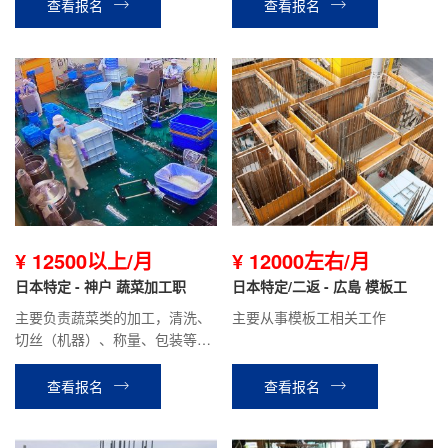
查看报名
查看报名
¥ 12500以上/月
¥ 12000左右/月
日本特定 - 神户 蔬菜加工职
日本特定/二返 - 広島 模板工
主要负责蔬菜类的加工，清洗、
主要从事模板工相关工作
切丝（机器）、称量、包装等工
作。
查看报名
查看报名