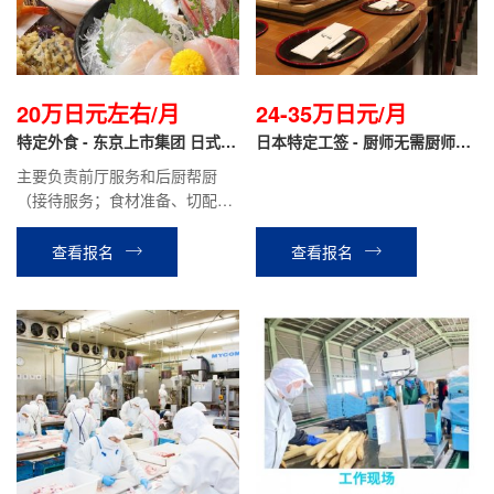
20万日元左右/月
24-35万日元/月
特定外食 - 东京上市集团 日式居
日本特定工签 - 厨师无需厨师证
酒屋/烤肉店（前厅服务/后厨帮
（厨艺零基础可培训）
主要负责前厅服务和后厨帮厨
厨）
（接待服务；食材准备、切配、
清洗餐具等）
查看报名
查看报名