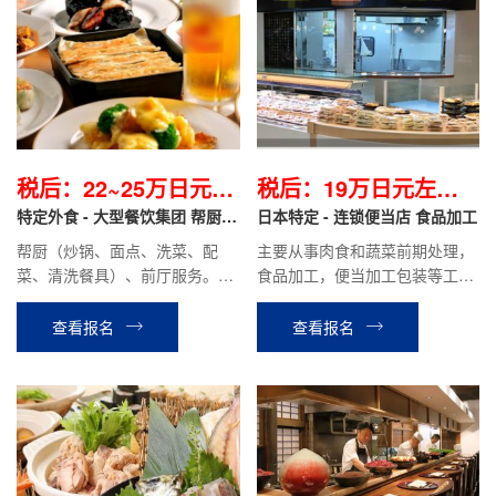
税后：22~25万日元左
税后：19万日元左右/
右/月
特定外食 - 大型餐饮集团 帮厨/
月
日本特定 - 连锁便当店 食品加工
前厅服务
帮厨（炒锅、面点、洗菜、配
主要从事肉食和蔬菜前期处理，
菜、清洗餐具）、前厅服务。时
食品加工，便当加工包装等工
给不低于1072日元，提供工作
作。目前在职前辈平均到手工资
餐，到手工资22万~25万日元左
19万日元左右。
查看报名
查看报名
右；面点、炒锅技术好的更高，
面试时面议。