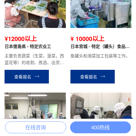
¥12000以上
¥ 10000以上
日本徳島県 - 特定农业工
日本宫城 - 特定（罐头）食品加
工
主要负责蔬菜（生菜，菠菜，西
鱼罐头和海菜加工包装等工作。
蓝花等）的收割、拣选、出货等
工作
查看报名
查看报名
+
在线咨询
400热线