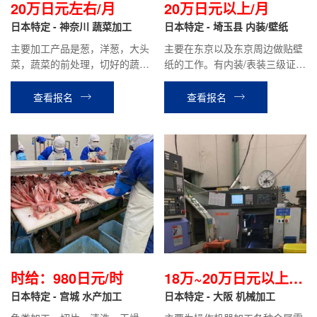
20万日元左右/月
20万日元以上/月
日本特定 - 神奈川 蔬菜加工
日本特定 - 埼玉县 内装/壁纸
主要加工产品是葱，洋葱，大头
主要在东京以及东京周边做贴壁
菜，蔬菜的前处理，切好的蔬菜
纸的工作。有内装/表装三级证书
装袋，包装，出货等工作。时给
或专门级证书，没有资格证书人
1120日元，目前在职人员平均到
员，我们会协助开具评价调书。
查看报名
查看报名
手工资20万日元左右。
时给：980日元/时
18万~20万日元以上/
日本特定 - 宫城 水产加工
月
日本特定 - 大阪 机械加工