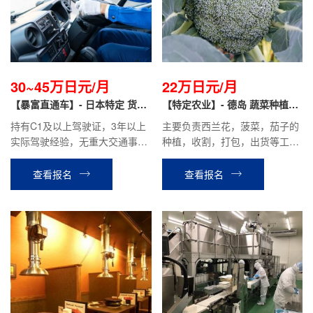
30~45万日元/月
22万日元/月
【暴富直通车】- 日本特定 货车
【特定农业】- 德岛 蔬菜种植
司机
（高薪+单人间宿舍）
持有C1及以上驾驶证，3年以上
主要负责西兰花，菠菜，茄子的
实际驾驶经验，无重大交通事
种植，收割，打包，出货等工
故。月薪30~45万日元，每年有
作。
涨薪，根据具体岗位和经验确
查看报名
查看报名
定。