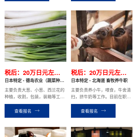
障碍。
税后：20万日元左右/
税后：20万日元左右/
月
日本特定 - 德岛农业（蔬菜种
月
日本特定 - 北海道 畜牧养牛职
植）
主要负责大葱、小葱、西兰花的
主要负责养小牛，喂食，牛舍清
种植，收割，包装，装箱等工
扫，挤牛奶等工作。目前在职人
作，时给1000日元，定期加薪，
员平均到手工资20万日元左右。
目前在职前辈平均到手工资约20
查看报名
查看报名
万日元。