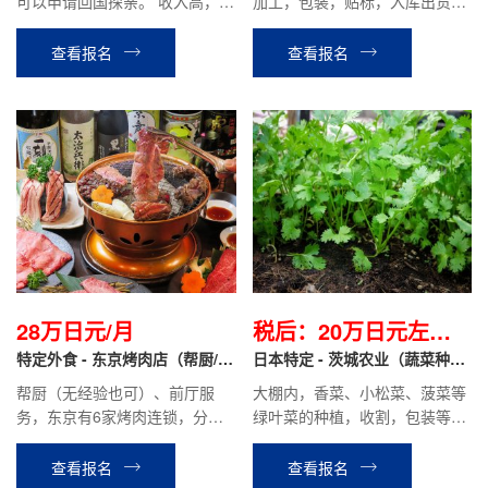
可以申请回国探亲。 收入高，有
加工，包装，贴标，入库出货等
25%加班费，目前在职前辈平均
工作。时给1200日元，目前在职
到手工资约20万日元左右。
前辈平均到手工资20万日元左右
查看报名
查看报名
28万日元/月
税后：20万日元左右/
特定外食 - 东京烤肉店（帮厨/前
月
日本特定 - 茨城农业（蔬菜种
厅服务）
植）
帮厨（无经验也可）、前厅服
大棚内，香菜、小松菜、菠菜等
务，东京有6家烤肉连锁，分布
绿叶菜的种植，收割，包装等作
于新宿，池袋等车站附近，生意
业。
非常好，老板是中国人，沟通无
查看报名
查看报名