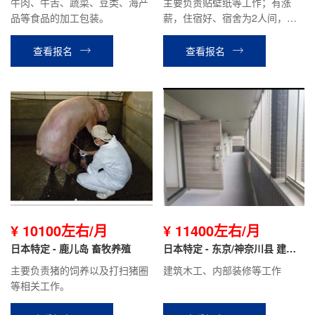
牛肉、牛舌、蔬菜、豆类、海产
主要负责贴壁纸等工作；有涨
品等食品的加工包装。
薪，住宿好、宿舍为2人间，驾
驶员补助1000日元/天（开车上
下班）。
查看报名
查看报名
¥ 10100左右/月
¥ 11400左右/月
日本特定 - 鹿儿岛 畜牧养殖
日本特定 - 东京/神奈川县 建筑
木工
主要负责猪的饲养以及打扫猪圈
建筑木工、内部装修等工作
等相关工作。