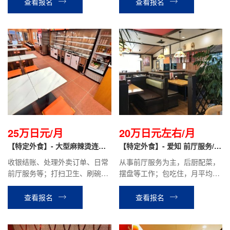
查看报名
查看报名
25万日元/月
20万日元左右/月
【特定外食】- 大型麻辣烫连锁
【特定外食】- 爱知 前厅服务/后
店直聘
厨配菜摆盘
收银结账、处理外卖订单、日常
从事前厅服务为主，后厨配菜，
前厅服务等；打扫卫生、刷碗、
摆盘等工作；包吃住，月平均到
洗菜、备菜、煮锅、备料等
手工资约20万日元，有涨薪！
查看报名
查看报名