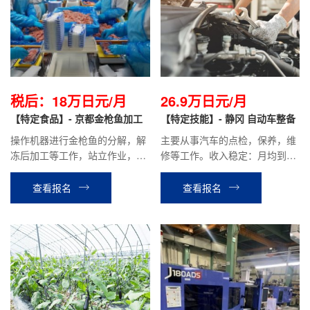
税后：18万日元/月
26.9万日元/月
【特定食品】- 京都金枪鱼加工
【特定技能】- 静冈 自动车整备
操作机器进行金枪鱼的分解，解
主要从事汽车的点检，保养，维
冻后加工等工作，站立作业，厂
修等工作。收入稳定：月均到手
内温度维持在十几度，工作环境
20万日元，有涨薪有奖金，日本
适宜。
人企业，多劳多得。
查看报名
查看报名