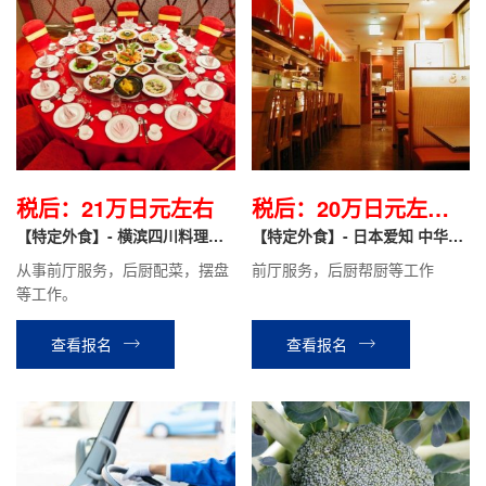
税后：21万日元左右
税后：20万日元左右/
【特定外食】- 横滨四川料理店
月
【特定外食】- 日本爱知 中华料
直聘
理店 前厅服务/后厨帮厨
从事前厅服务，后厨配菜，摆盘
前厅服务，后厨帮厨等工作
等工作。
查看报名
查看报名