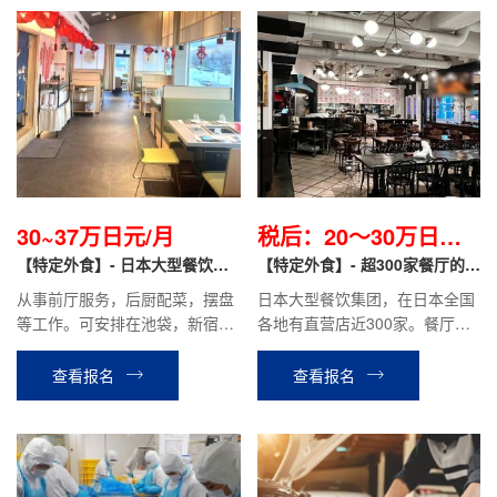
30~37万日元/月
税后：20～30万日元/
【特定外食】- 日本大型餐饮集
月
【特定外食】- 超300家餐厅的大
团直聘
型餐饮集团
从事前厅服务，后厨配菜，摆盘
日本大型餐饮集团，在日本全国
等工作。可安排在池袋，新宿，
各地有直营店近300家。餐厅相
上野，川崎等地区。月综合收入
关工作（ 炒锅、炸锅、面点、煮
30万~37万日元，有加班费，绩
面、洗菜、点餐、配菜、清洗餐
查看报名
查看报名
效奖金，有涨薪，根据个人情况
具、餐厅清扫 ）
定岗。