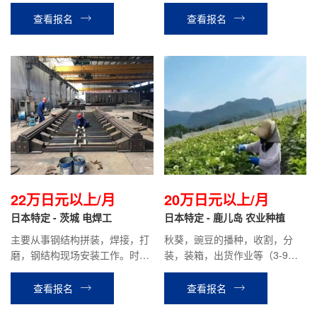
等待遇，目前会社前辈到手月收
习结束回国人员；平均到手工资
入约20万日元
20万日元以上。
查看报名
查看报名
22万日元以上/月
20万日元以上/月
日本特定 - 茨城 电焊工
日本特定 - 鹿儿岛 农业种植
主要从事钢结构拼装，焊接，打
秋葵，豌豆的播种，收割，分
磨，钢结构现场安装工作。时给
装，装箱，出货作业等（3-9月
1250日元，平均到手工资22万
秋葵为主，10-2月豌豆为主）
日元以上。
查看报名
查看报名