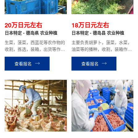
20万日元左右
18万日元左右
日本特定 - 德岛県 农业种植
日本特定 - 德岛县 农业种植
生菜，菠菜，西蓝花等农作物的
主要负责胡萝卜，菠菜，水菜，
收割，拣选，装箱，出货等作
油菜等的播种，收割，装箱作业
业；时给900日元，到手工资20
等工作，时给1000日元，平均到
万日元左右。
手工资：18万日元左右。
查看报名
查看报名