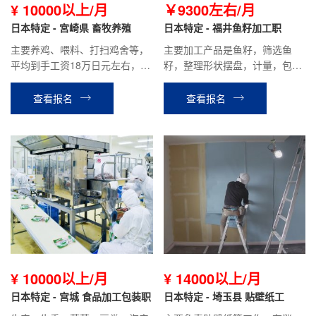
¥ 10000以上/月
￥9300左右/月
日本特定 - 宮崎県 畜牧养殖
日本特定 - 福井鱼籽加工职
主要养鸡、喂料、打扫鸡舍等，
主要加工产品是鱼籽，筛选鱼
平均到手工资18万日元左右，公
籽，整理形状摆盘，计量，包装
司报销5万日元赴日机票，据个
等工作，常温工作。平均到手工
人表现有奖金，宿舍费用低。
资18万日元左右，无夜班，工作
查看报名
查看报名
轻松。
¥ 10000以上/月
¥ 14000以上/月
日本特定 - 宫城 食品加工包装职
日本特定 - 埼玉县 贴壁纸工