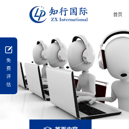
首页
免
费
评
估