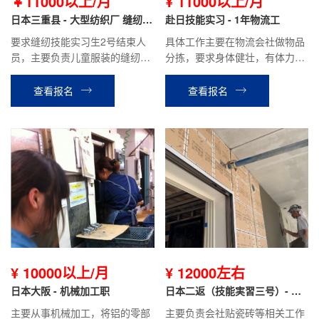
￥11000以上/月
¥ 11000以上/月
日本三重县 - 大型纺织厂 缝纫职
赴日技能实习 - 1年物流工
（技能实习生3号）
要求缝纫技能实习生2号结束人
具体工作主要在物流会社做物品
员，主要负责儿童服装的缝纫，
分拣，要求身体健壮，有体力的
熨烫及检品作业，到手工资23万
人。患有颈椎、腰疼等关节病，
日元以上。需要有耐力，手指灵
慢性病的不可以。贫血，头晕，
查看报名
查看报名
巧，认真，性格开朗的人。
癫痫，色盲不可以。
¥ 10000以上/月
¥ 12000左右
日本大阪 - 机械加工职
日本二返（技能実習三号）- 兵
庫県瓷砖工
主要从事机械加工，将铝的零部
主要负责会社贴瓷砖等相关工作