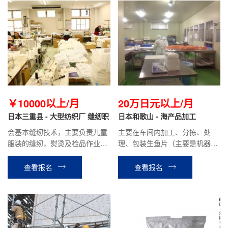
￥10000以上/月
20万日元以上/月
日本三重县 - 大型纺织厂 缝纫职
日本和歌山 - 海产品加工
会基本缝纫技术，主要负责儿童
主要在车间内加工、分拣、处
服装的缝纫，熨烫及检品作业，
理、包装生鱼片（主要是机器片
大企业加班多，到手工资20万日
鱼片、少量手工）
元以上。需要有耐力，手指灵
查看报名
查看报名
巧，认真，性格开朗的人。