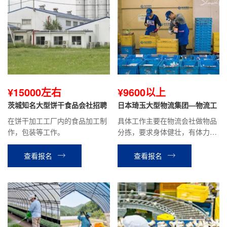
¥15000左右
¥9600以上
茨城知名大型饼干食品会社招聘
日本琦玉大型物流集团—物流工
在饼干加工工厂内的食品加工制
具体工作主要在物流会社做物品
作，包装等工作。
分拣，要求身体健壮，有体力的
人。患有颈椎、腰疼等关节病，
慢性病的不可以。贫血，头晕，
查看报名
查看报名
癫痫，色盲不可以。