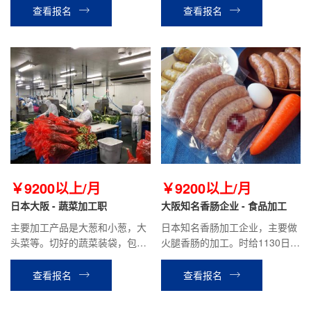
疼等关节病，慢性病的不可以。
指灵巧，健康
查看报名
查看报名
贫血，头晕，癫痫，色盲不可
以。
￥9200以上/月
￥9200以上/月
日本大阪 - 蔬菜加工职
大阪知名香肠企业 - 食品加工
主要加工产品是大葱和小葱，大
日本知名香肠加工企业，主要做
头菜等。切好的蔬菜装袋，包
火腿香肠的加工。时给1130日
装，脱水等工作。时给992日
元，平均到手工资18万以上。
元，平均到手工资：18万以上。
查看报名
查看报名