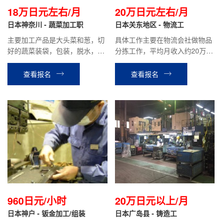
18万日元左右/月
20万日元左右/月
日本神奈川 - 蔬菜加工职
日本关东地区 - 物流工
主要加工产品是大头菜和葱，切
具体工作主要在物流会社做物品
好的蔬菜装袋，包装，脱水，出
分拣工作，平均月收入约20万日
货等工作，最好有工厂工作经
元左右
验。
查看报名
查看报名
960日元/小时
20万日元以上/月
日本神户 - 钣金加工/组装
日本广岛县 - 铸造工