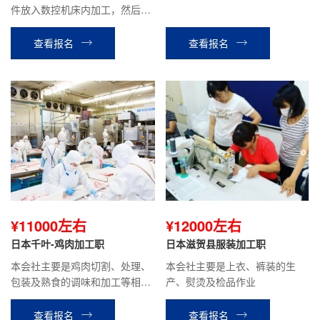
件放入数控机床内加工，然后取
出。工作简单，做的是发动机的
零部件。平均到手工资18万日元
查看报名
查看报名
以上。
¥11000左右
¥12000左右
日本千叶-鸡肉加工职
日本滋贺县服装加工职
本会社主要是鸡肉切割、处理、
本会社主要是上衣、裤装的生
包装及熟食的调味和加工等相关
产、熨烫及检品作业
工作。
查看报名
查看报名