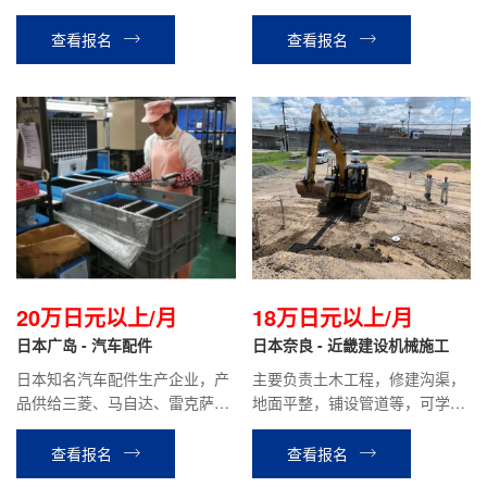
前在职员工平均到手工资约19万
左右
查看报名
查看报名
20万日元以上/月
18万日元以上/月
日本广岛 - 汽车配件
日本奈良 - 近畿建设机械施工
日本知名汽车配件生产企业，产
主要负责土木工程，修建沟渠，
品供给三菱、马自达、雷克萨斯
地面平整，铺设管道等，可学习
等名牌汽车，产品销往全球，经
挖掘机技术。有开挖掘机的经验
营稳定。主要负责汽车配件的加
优先，要求能吃苦，踏实肯干。
查看报名
查看报名
工、质检和包装工作。