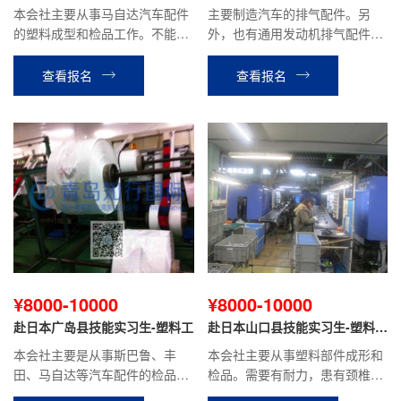
型
压
本会社主要从事马自达汽车配件
主要制造汽车的排气配件。另
的塑料成型和检品工作。不能太
外，也有通用发动机排气配件、
瘦和太胖，需要有耐力，患有颈
餐具清洗机的零件。
椎、腰疼等关节病，慢性病的不
查看报名
查看报名
可以。贫血，头晕，癫痫，色盲
不可以。
¥8000-10000
¥8000-10000
赴日本广岛县技能实习生-塑料工
赴日本山口县技能实习生-塑料质
检
本会社主要是从事斯巴鲁、丰
本会社主要从事塑料部件成形和
田、马自达等汽车配件的检品工
检品。需要有耐力，患有颈椎、
作，站立工作，能适应上夜班，
腰疼等关节病，慢性病的不可