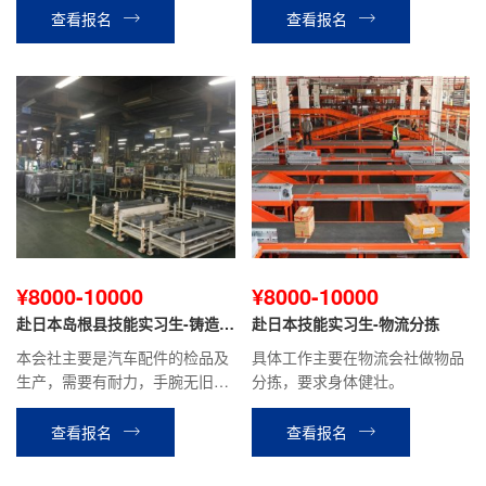
需要有耐力，手指灵巧，健康并
以。贫血，头晕，癫痫，色盲不
查看报名
查看报名
且有体力的人。
可以。
¥8000-10000
¥8000-10000
赴日本岛根县技能实习生-铸造
赴日本技能实习生-物流分拣
（男、女）
本会社主要是汽车配件的检品及
具体工作主要在物流会社做物品
生产，需要有耐力，手腕无旧
分拣，要求身体健壮。
疾，手指灵巧。
查看报名
查看报名