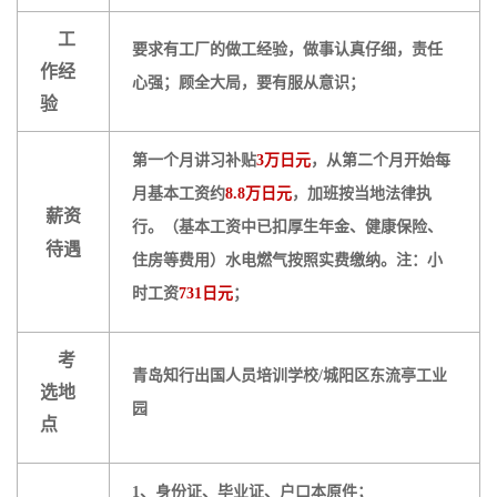
工
要求有工厂的做工经验，做事认真仔细，责任
作经
心强；顾全大局，要有服从意识；
验
第一个月讲习补贴
3万日元
，从第二个月开始每
月基本工资约
8.8万日元
，加班按当地法律执
薪资
行。
（基本工资中已扣厚生年金、健康保险、
待遇
住房等费用）水电燃气按照实费缴纳。注：小
时工资
731日元
；
考
青岛知行出国人员培训学校/城阳区东流亭工业
选地
园
点
1、身份证、毕业证、户口本原件；