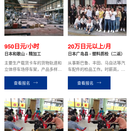
950日元/小时
20万日元以上/月
日本和歌山 - 精加工
日本广岛县 - 塑料质检（二返）
主要生产载货卡车的货物轨道和
从事斯巴鲁、丰田、马自达等汽
立体停车场停车架，产品多样，
车配件的检品工作。时薪高，
经营稳定。主要负责产品的组
1100日元/时。
装、焊接、打磨等工序。
查看报名
查看报名