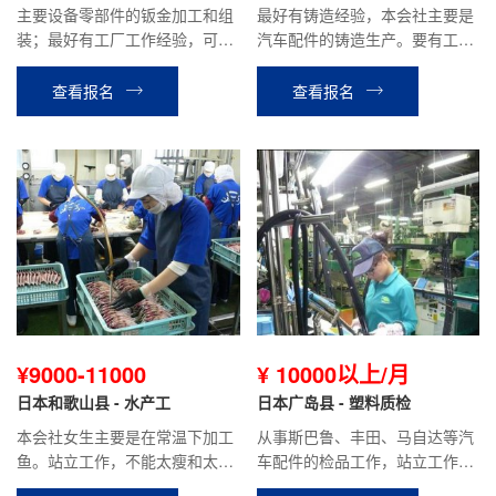
主要设备零部件的钣金加工和组
最好有铸造经验，本会社主要是
装；最好有工厂工作经验，可以
汽车配件的铸造生产。要有工厂
胜任站立工作。
工作经验。
查看报名
查看报名
¥9000-11000
¥ 10000以上/月
日本和歌山县 - 水产工
日本广岛县 - 塑料质检
本会社女生主要是在常温下加工
从事斯巴鲁、丰田、马自达等汽
鱼。站立工作，不能太瘦和太
车配件的检品工作，站立工作，
胖，需要有耐力，患有颈椎、腰
能适应上夜班，需要有耐力，手