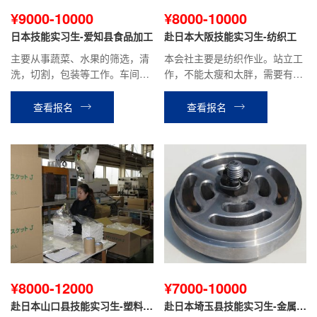
¥9000-10000
¥8000-10000
日本技能实习生-爱知县食品加工
赴日本大阪技能实习生-纺织工
主要从事蔬菜、水果的筛选，清
本会社主要是纺织作业。站立工
洗，切割，包装等工作。车间内
作，不能太瘦和太胖，需要有耐
有空调，环境好。站立式工作。
力，患有颈椎、腰疼等关节病，
慢性病的不可以。贫血，头晕，
查看报名
查看报名
癫痫，色盲不可以。
¥8000-12000
¥7000-10000
赴日本山口县技能实习生-塑料成
赴日本埼玉县技能实习生-金属冲