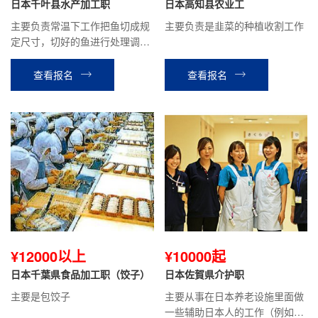
日本千叶县水产加工职
日本高知县农业工
主要负责常温下工作把鱼切成规
主要负责是韭菜的种植收割工作
定尺寸，切好的鱼进行处理调味
后蒸煮，变成品。
查看报名
查看报名
¥12000以上
¥10000起
日本千葉県食品加工职（饺子）
日本佐賀県介护职
主要是包饺子
主要从事在日本养老设施里面做
一些辅助日本人的工作（例如：