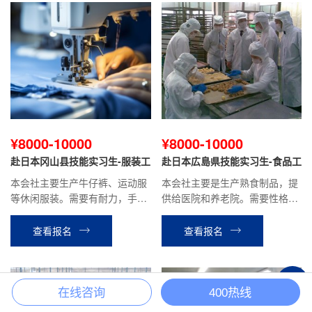
¥8000-10000
¥8000-10000
赴日本冈山县技能实习生-服装工
赴日本広島県技能实习生-食品工
本会社主要生产牛仔裤、运动服
本会社主要是生产熟食制品，提
等休闲服装。需要有耐力，手指
供给医院和养老院。需要性格开
灵巧，健康并且有体力的人，有
朗的；患有颈椎、腰疼等关节
颈椎痛、腰痛、膝盖痛或手腕疼
病，慢性病的不可以。贫血，头
查看报名
查看报名
的人不可以
晕，癫痫，色盲的不可以。
+
在线咨询
400热线