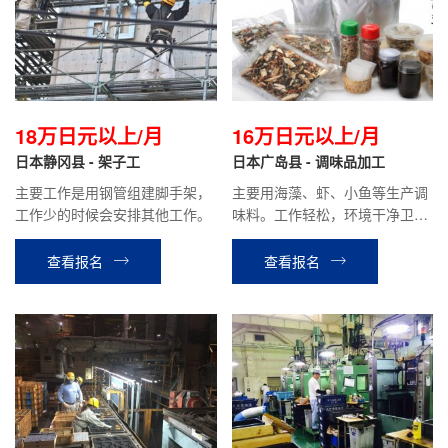
18万日元以上/月
16万日元以上/月
日本静冈县 - 架子工
日本广岛县 - 调味品加工
主要工作是用钢管组建脚手架，
主要用海藻、虾、小鱼等生产调
工作少的时候会安排其他工作。
味料。工作轻松，环境干净卫
生。最好有工厂工作经验，可以
胜任站立工作。
查看报名
查看报名