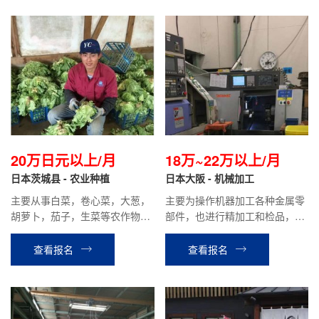
20万日元以上/月
18万~22万以上/月
日本茨城县 - 农业种植
日本大阪 - 机械加工
主要从事白菜，卷心菜，大葱，
主要为操作机器加工各种金属零
胡萝卜，茄子，生菜等农作物的
部件，也进行精加工和检品，小
种植收割，包装等工作，需要有
件比较多。不要求机械加工经
农业经验能够吃苦耐劳。
验，但是最好有工厂工作经验。
查看报名
查看报名