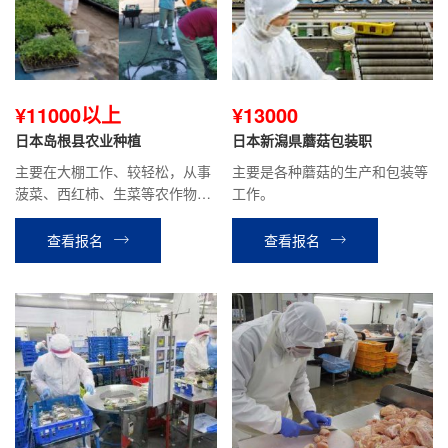
¥11000以上
¥13000
日本岛根县农业种植
日本新潟県蘑菇包装职
主要在大棚工作、较轻松，从事
主要是各种蘑菇的生产和包装等
菠菜、西红柿、生菜等农作物的
工作。
种植、收割、包装等工作。
查看报名
查看报名