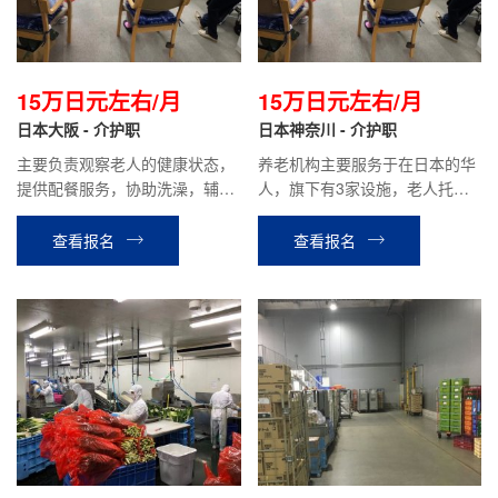
15万日元左右/月
15万日元左右/月
日本大阪 - 介护职
日本神奈川 - 介护职
主要负责观察老人的健康状态，
养老机构主要服务于在日本的华
提供配餐服务，协助洗澡，辅助
人，旗下有3家设施，老人托管
康复运动，组织各种活动等。
为主。位置都在横滨市繁华地
区，可以用中文沟通，交流没有
查看报名
查看报名
障碍。主要负责观察老人的健康
状态，提供配餐服务，协助洗
澡，辅助康复运动，组织各种活
动等。平均到手工资17万日元左
右。