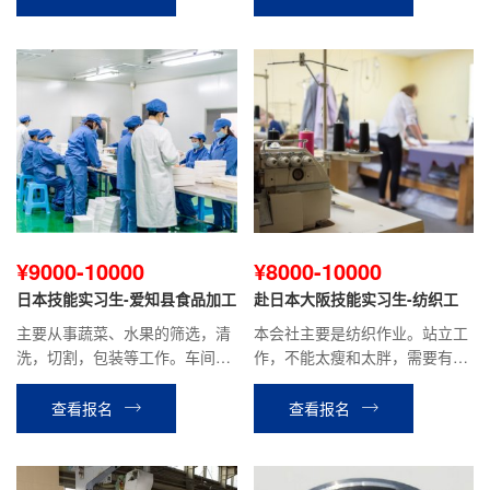
¥9000-10000
¥8000-10000
日本技能实习生-爱知县食品加工
赴日本大阪技能实习生-纺织工
主要从事蔬菜、水果的筛选，清
本会社主要是纺织作业。站立工
洗，切割，包装等工作。车间内
作，不能太瘦和太胖，需要有耐
有空调，环境好。站立式工作。
力，患有颈椎、腰疼等关节病，
慢性病的不可以。贫血，头晕，
查看报名
查看报名
癫痫，色盲不可以。