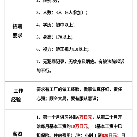
2、性别:男；
3、人数：3人（6人参加）；
4、学历：初中以上；
招聘
要求
5、身高：170以上；
6、视力：矫正视力1.0以上；
7、无犯罪记录，无纹身及烟疤。有被法院起诉
的不行。
要求有工厂的做工经验，做事认真仔细，责任
工作
心强；顾全大局，要有服从意识；
经验
1、第一个月讲习补贴
6万日元
，从第二个月开
始每月基本工资约
10万日元
，（基本工资中已
薪资
扣保险、住房费用）,注：小时工资
820日元
；目