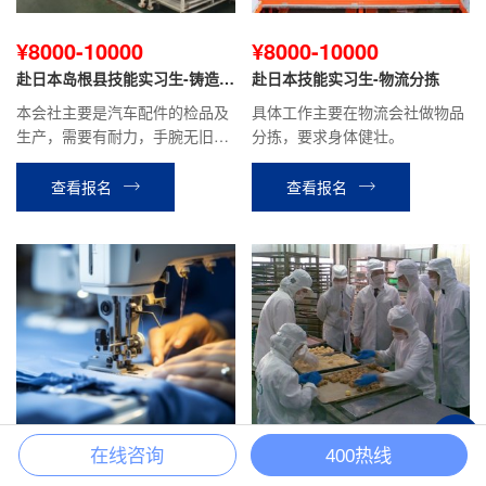
¥8000-10000
¥8000-10000
赴日本岛根县技能实习生-铸造
赴日本技能实习生-物流分拣
（男、女）
本会社主要是汽车配件的检品及
具体工作主要在物流会社做物品
生产，需要有耐力，手腕无旧
分拣，要求身体健壮。
疾，手指灵巧。
查看报名
查看报名
+
在线咨询
400热线
¥8000-10000
¥8000-10000