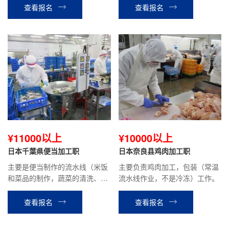
查看报名
查看报名
¥11000以上
¥10000以上
日本千葉県便当加工职
日本奈良县鸡肉加工职
主要是便当制作的流水线（米饭
主要负责鸡肉加工，包装（常温
和菜品的制作，蔬菜的清洗、切
流水线作业，不是冷冻）工作。
块、面粉投入，搅拌、机器的分
解，清洗等）工作。
查看报名
查看报名