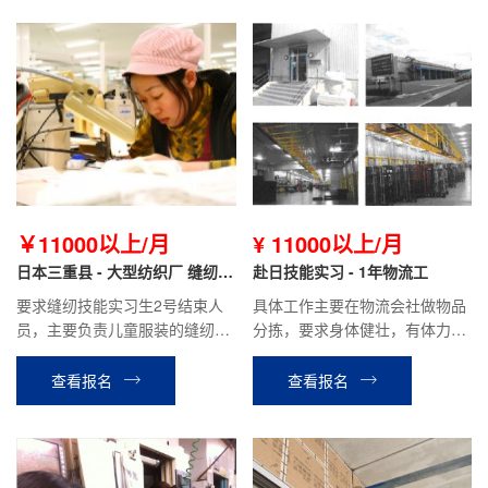
￥11000以上/月
¥ 11000以上/月
日本三重县 - 大型纺织厂 缝纫职
赴日技能实习 - 1年物流工
（技能实习生3号）
要求缝纫技能实习生2号结束人
具体工作主要在物流会社做物品
员，主要负责儿童服装的缝纫，
分拣，要求身体健壮，有体力的
熨烫及检品作业，到手工资23万
人。患有颈椎、腰疼等关节病，
日元以上。需要有耐力，手指灵
慢性病的不可以。贫血，头晕，
查看报名
查看报名
巧，认真，性格开朗的人。
癫痫，色盲不可以。