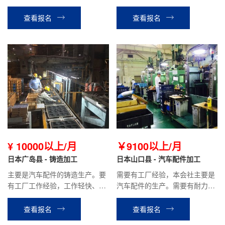
生。最好有工厂工作经验，可以
胜任站立工作。
查看报名
查看报名
¥ 10000以上/月
￥9100以上/月
日本广岛县 - 铸造加工
日本山口县 - 汽车配件加工
主要是汽车配件的铸造生产。要
需要有工厂经验，本会社主要是
有工厂工作经验，工作轻快、简
汽车配件的生产。需要有耐力，
单、体面；目前会社前辈平均月
手指灵巧，健康并且有体力的
收入约18万以上
人，平均月收入约18万日元以
查看报名
查看报名
上。