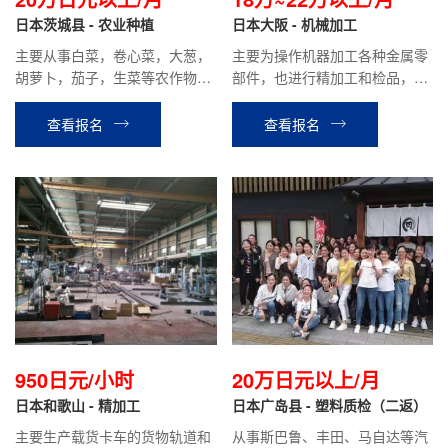
日本茨城县 - 农业种植
日本大阪 - 机械加工
主要从事白菜，卷心菜，大葱，
主要为操作机器加工各种金属零
胡萝卜，茄子，生菜等农作物的
部件，也进行精加工和检品，小
种植收割，包装等工作，需要有
件比较多。不要求机械加工经
农业经验能够吃苦耐劳。
验，但是最好有工厂工作经验。
查看报名
查看报名
950日元/小时
20万日元以上/月
日本和歌山 - 精加工
日本广岛县 - 塑料质检（二返）
主要生产载货卡车的货物轨道和
从事斯巴鲁、丰田、马自达等汽