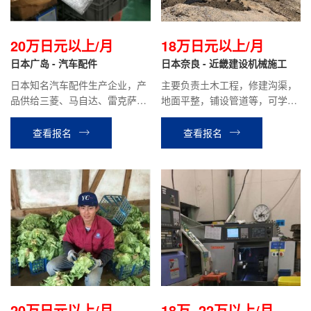
20万日元以上/月
18万日元以上/月
日本广岛 - 汽车配件
日本奈良 - 近畿建设机械施工
日本知名汽车配件生产企业，产
主要负责土木工程，修建沟渠，
品供给三菱、马自达、雷克萨斯
地面平整，铺设管道等，可学习
等名牌汽车，产品销往全球，经
挖掘机技术。有开挖掘机的经验
营稳定。主要负责汽车配件的加
优先，要求能吃苦，踏实肯干。
查看报名
查看报名
工、质检和包装工作。
20万日元以上/月
18万~22万以上/月