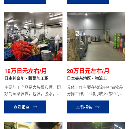
障碍。主要负责观察老人的健康
状态，提供配餐服务，协助洗
澡，辅助康复运动，组织各种活
动等。平均到手工资17万日元左
右。
18万日元左右/月
20万日元左右/月
日本神奈川 - 蔬菜加工职
日本关东地区 - 物流工
主要加工产品是大头菜和葱，切
具体工作主要在物流会社做物品
好的蔬菜装袋，包装，脱水，出
分拣工作，平均月收入约20万日
货等工作，最好有工厂工作经
元左右
验。
查看报名
查看报名