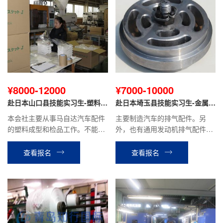
¥8000-12000
¥7000-10000
赴日本山口县技能实习生-塑料成
赴日本埼玉县技能实习生-金属冲
型
压
本会社主要从事马自达汽车配件
主要制造汽车的排气配件。另
的塑料成型和检品工作。不能太
外，也有通用发动机排气配件、
瘦和太胖，需要有耐力，患有颈
餐具清洗机的零件。
椎、腰疼等关节病，慢性病的不
查看报名
查看报名
可以。贫血，头晕，癫痫，色盲
不可以。