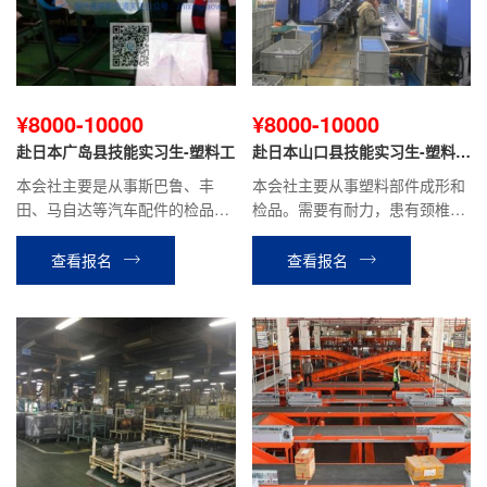
¥8000-10000
¥8000-10000
赴日本广岛县技能实习生-塑料工
赴日本山口县技能实习生-塑料质
检
本会社主要是从事斯巴鲁、丰
本会社主要从事塑料部件成形和
田、马自达等汽车配件的检品工
检品。需要有耐力，患有颈椎、
作，站立工作，能适应上夜班，
腰疼等关节病，慢性病的不可
需要有耐力，手指灵巧，健康并
以。贫血，头晕，癫痫，色盲不
查看报名
查看报名
且有体力的人。
可以。