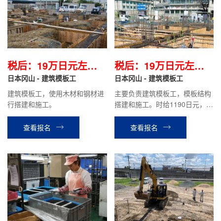
税后：19万日元左右/
税后：19万日元左右/
月
日本冈山 - 建筑模板工
月
日本冈山 - 建筑模板工
建筑模板工，使用木材和钢材进
主要负责建筑模板工，模板结构
行搭建和施工。
搭建和施工。时给1190日元，目
前在职员工平均到手工资约19万
左右
查看报名
查看报名