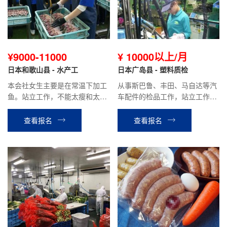
¥9000-11000
¥ 10000以上/月
日本和歌山县 - 水产工
日本广岛县 - 塑料质检
本会社女生主要是在常温下加工
从事斯巴鲁、丰田、马自达等汽
鱼。站立工作，不能太瘦和太
车配件的检品工作，站立工作，
胖，需要有耐力，患有颈椎、腰
能适应上夜班，需要有耐力，手
疼等关节病，慢性病的不可以。
指灵巧，健康
查看报名
查看报名
贫血，头晕，癫痫，色盲不可
以。