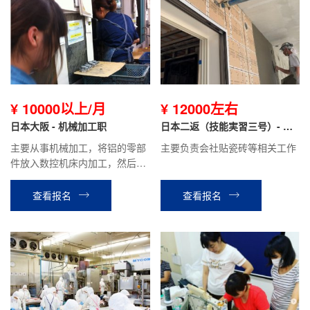
¥ 10000以上/月
¥ 12000左右
日本大阪 - 机械加工职
日本二返（技能実習三号）- 兵
庫県瓷砖工
主要从事机械加工，将铝的零部
主要负责会社贴瓷砖等相关工作
件放入数控机床内加工，然后取
出。工作简单，做的是发动机的
零部件。平均到手工资18万日元
查看报名
查看报名
以上。