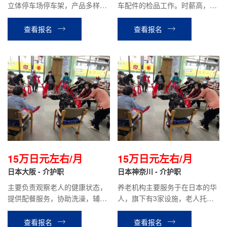
立体停车场停车架，产品多样，
车配件的检品工作。时薪高，
经营稳定。主要负责产品的组
1100日元/时。
装、焊接、打磨等工序。
查看报名
查看报名
15万日元左右/月
15万日元左右/月
日本大阪 - 介护职
日本神奈川 - 介护职
主要负责观察老人的健康状态，
养老机构主要服务于在日本的华
提供配餐服务，协助洗澡，辅助
人，旗下有3家设施，老人托管
康复运动，组织各种活动等。
为主。位置都在横滨市繁华地
区，可以用中文沟通，交流没有
查看报名
查看报名