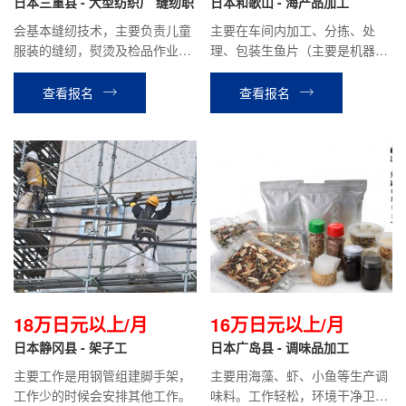
日本三重县 - 大型纺织厂 缝纫职
日本和歌山 - 海产品加工
会基本缝纫技术，主要负责儿童
主要在车间内加工、分拣、处
服装的缝纫，熨烫及检品作业，
理、包装生鱼片（主要是机器片
大企业加班多，到手工资20万日
鱼片、少量手工）
元以上。需要有耐力，手指灵
查看报名
查看报名
巧，认真，性格开朗的人。
18万日元以上/月
16万日元以上/月
日本静冈县 - 架子工
日本广岛县 - 调味品加工
主要工作是用钢管组建脚手架，
主要用海藻、虾、小鱼等生产调
工作少的时候会安排其他工作。
味料。工作轻松，环境干净卫