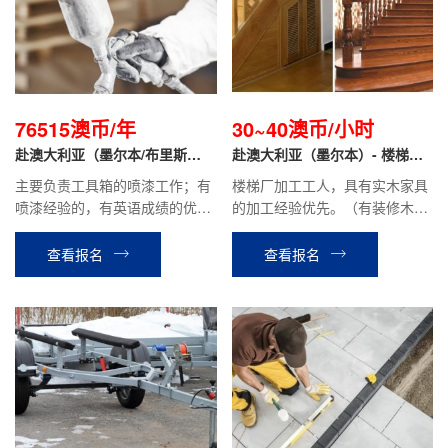
76515澳币/年
30~40澳币/小时
赴澳大利亚（墨尔本/布里斯
赴澳大利亚（墨尔本）- 楼梯加
班）- 喷漆工
工工人
主要负责工具箱的喷漆工作；有
楼梯厂加工工人，具有实木家具
喷漆经验的，有英语成绩的优
的加工经验优先。（有装修木工
先。没技能的可以培训。
的技术）
查看报名
查看报名