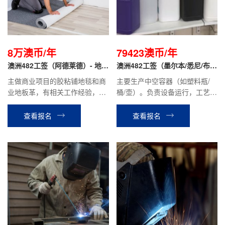
8万澳币/年
79423澳币/年
澳洲482工签（阿德莱德）- 地毯
澳洲482工签（墨尔本/悉尼/布里
工
斯班）- 吹塑技术工
主做商业项目的胶粘铺地毯和商
主要生产中空容器（如塑料瓶/
业地板革，有相关工作经验，技
桶/壶）。负责设备运行，工艺调
术熟练，有驾照。
整，故障排除、机械维修等工
作；会操作调试中空成型机，有
查看报名
查看报名
吹塑经验。