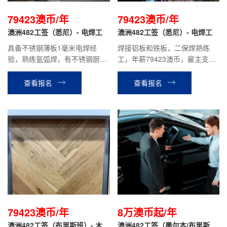
79423澳币/年
79423澳币/年
澳洲482工签（悉尼）- 电焊工
澳洲482工签（悉尼）- 电焊工
具备不锈钢薄板1毫米电焊经
焊接铝板和铁板，二保焊熟练
验，熟练氩弧焊，有不锈钢厨具
工，年薪79423澳币，雇主支付
工厂工作经验优先。
12%养老保险。
查看报名
查看报名
79423澳币/年
8万澳币起/年
澳洲482工签（布里斯班）- 木地
澳洲482工签（墨尔本/布里斯