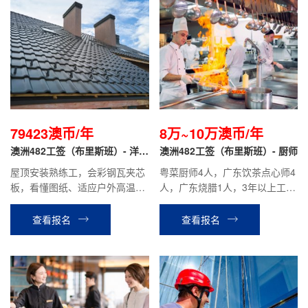
79423澳币/年
8万~10万澳币/年
澳洲482工签（布里斯班）- 洋人
澳洲482工签（布里斯班）- 厨师
雇主 屋顶工
屋顶安装熟练工，会彩钢瓦夹芯
粤菜厨师4人，广东饮茶点心师4
板，看懂图纸、适应户外高温，
人，广东烧腊1人，3年以上工作
不恐高，体力强，有驾照。
经验，有驾照；性格开朗，善于
沟通，有上进心，工作主动性
查看报名
查看报名
好，肯吃苦，服从管理。