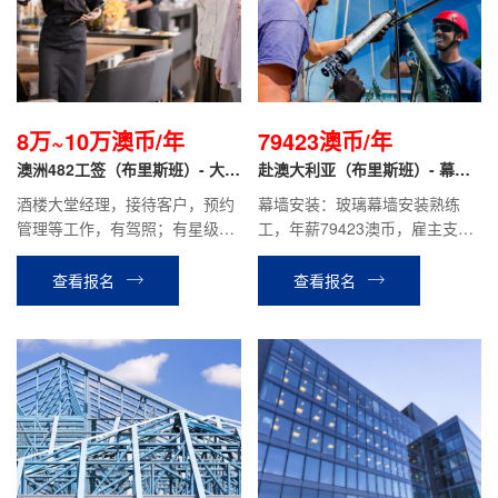
8万~10万澳币/年
79423澳币/年
澳洲482工签（布里斯班）- 大堂
赴澳大利亚（布里斯班）- 幕墙
经理
安装工
酒楼大堂经理，接待客户，预约
幕墙安装：玻璃幕墙安装熟练
管理等工作，有驾照；有星级酒
工，年薪79423澳币，雇主支付
店或连锁餐厅大堂经理工作经
12%养老保险。
验，形象气质佳；性格开朗，善
查看报名
查看报名
于沟通，有上进心，工作主动性
好，肯吃苦，服从管理。