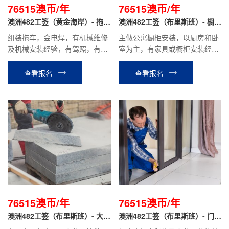
76515澳币/年
76515澳币/年
澳洲482工签（黄金海岸）- 拖车
澳洲482工签（布里斯班）- 橱柜
安装工
安装工
组装拖车，会电焊，有机械维修
主做公寓橱柜安装，以厨房和卧
及机械安装经验，有驾照，有装
室为主，有家具或橱柜安装经
配经验者优先；
验，会看图纸，量尺，能独立安
装橱柜，技术熟练。
查看报名
查看报名
76515澳币/年
76515澳币/年
澳洲482工签（布里斯班）- 大理
澳洲482工签（布里斯班）- 门窗
石安装工
安装工