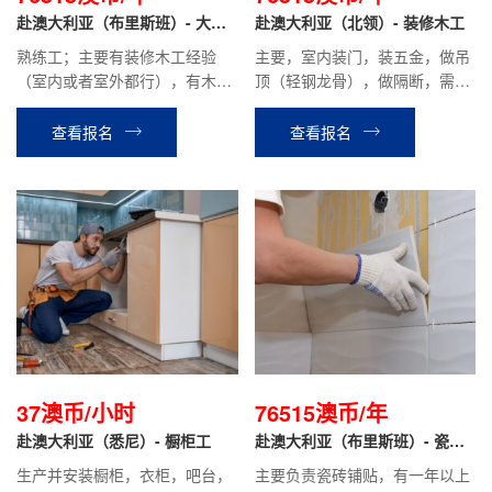
赴澳大利亚（布里斯班）- 大木
赴澳大利亚（北领）- 装修木工
工
熟练工；主要有装修木工经验
主要，室内装门，装五金，做吊
（室内或者室外都行），有木工
顶（轻钢龙骨），做隔断，需要
经验，户外木架，木框架等经
钉石膏板。有装修木工，吊顶，
验。
做架子（轻钢龙骨）等经验。
查看报名
查看报名
37澳币/小时
76515澳币/年
赴澳大利亚（悉尼）- 橱柜工
赴澳大利亚（布里斯班）- 瓷砖
工 洋人雇主
生产并安装橱柜，衣柜，吧台，
主要负责瓷砖铺贴，有一年以上