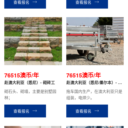
氩弧焊技术。
查看报名
查看报名
76515澳币/年
76515澳币/年
赴澳大利亚（悉尼）- 砌砖工
赴澳大利亚（悉尼/墨尔本）- 拖
车安装工
砌石头、砌墙，主要是别墅园
拖车国内生产，在澳大利亚只是
林；
组装，电焊少。
查看报名
查看报名