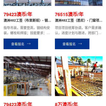
79423澳币/年
76515澳币/年
澳洲482工签（布里斯班）- 钢结
澳洲482工签（悉尼）- 门窗项目
构安装
经理
指导吊装，需要登高，钢结构安
项目项目统筹协调，客户需求确
装，螺栓和焊接；技能要求：干
认，进度计划与跟进，跨部门协
过钢结构，会二保焊
调与问题处理，安装进度了解与
配合，项目交付跟进。
查看报名
查看报名
79423澳币/年
8万澳币/年