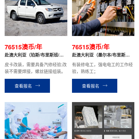
76515澳币/年
76515澳币/年
赴澳大利亚（珀斯/布里斯班/墨
赴澳大利亚（墨尔本/布里斯
尔本）- 皮卡改装工
班）- 电工助理
皮卡改装，需要具备汽修经验;改
有装修电工，强电电工的工作经
装不需要焊接，螺丝链接组装。
验，熟练工；
查看报名
查看报名