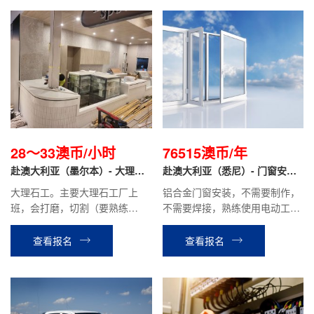
28～33澳币/小时
76515澳币/年
赴澳大利亚（墨尔本）- 大理石
赴澳大利亚（悉尼）- 门窗安装
工 打磨/切割
工
大理石工。主要大理石工厂上
铝合金门窗安装，不需要制作，
班，会打磨，切割（要熟练
不需要焊接，熟练使用电动工具
工），少部分安装。
都可。熟练工需要有相关工作经
验1年。不是熟练工也可做过建
查看报名
查看报名
筑、装修和装配相关工作的即
可。