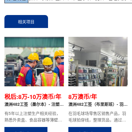
相关项目
税后:8万-10万澳币/年
8万澳币/年
澳洲482工签（墨尔本）- 注塑机
澳洲482工签（布里斯班）- 羽毛
调机师
球馆 销售顾问
有5年以上注塑生产相关经验，
在羽毛球场零售区销售产品，羽
熟悉外卖盒、食品容器等薄壁产
毛球拍穿线，整理货品，通过直
品优先，能熟练使用行吊更换模
播，短视频运营等进行线上销售