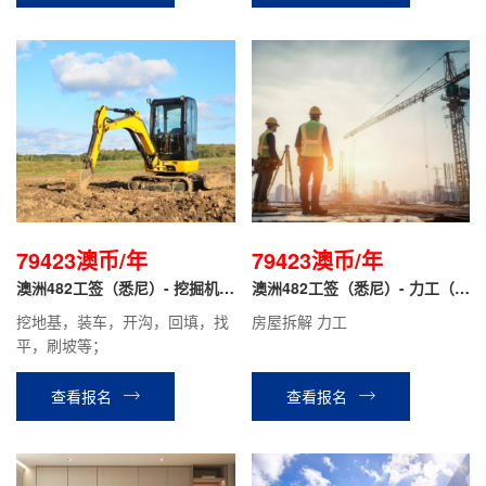
公司工作过的优先
79423澳币/年
79423澳币/年
澳洲482工签（悉尼）- 挖掘机司
澳洲482工签（悉尼）- 力工（无
机
技术要求）
挖地基，装车，开沟，回填，找
房屋拆解 力工
平，刷坡等；
查看报名
查看报名