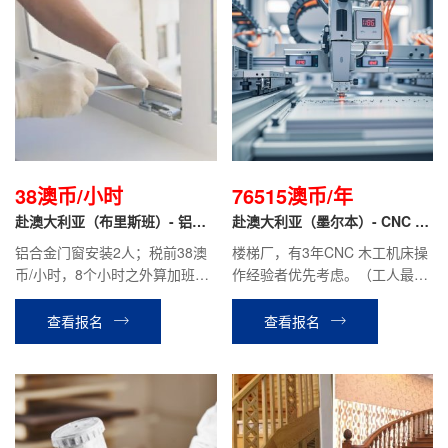
38澳币/小时
76515澳币/年
赴澳大利亚（布里斯班）- 铝合
赴澳大利亚（墨尔本）- CNC 数
金门窗安装工
控机床操作工
铝合金门窗安装2人；税前38澳
楼梯厂，有3年CNC 木工机床操
币/小时，8个小时之外算加班
作经验者优先考虑。（工人最低
（按照法律规定）现在职工人税
要求：至少需要会操作CNC 数
前2400澳币/周（含加班）
控机床）
查看报名
查看报名