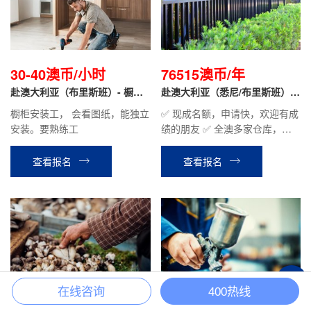
30-40澳币/小时
76515澳币/年
赴澳大利亚（布里斯班）- 橱柜
赴澳大利亚（悉尼/布里斯班）-
安装工
围栏安装
橱柜安装工， 会看图纸，能独立
✅ 现成名额，申请快，欢迎有成
安装。要熟练工
绩的朋友 ✅ 全澳多家仓库，雇
主实力可靠 ✅ 无需技术背景，
有体力劳动经验、能吃苦即可 ✅
查看报名
查看报名
无相关经验可安排国内企业实习
✅ 雇主支持女士作为主申请人，
夫妻一起
+
在线咨询
400热线