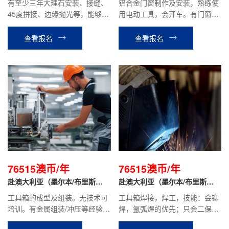
有至少三年大理石安装、接缝、
铝合金门窗制作及安装，熟练使
45度拼接、边缘抛光等，能够独
用电动工具，会开车。有门窗安
立操作技术熟练，身体灵活，身
装或门窗制作，或室内装修木工
材适中，肯吃苦，学习能力强，
经验，技术熟练。
查看报名
查看报名
服从管理。
76515澳币/年
76515澳币/年
赴澳大利亚（墨尔本/布里斯
赴澳大利亚（墨尔本/布里斯
班）- 装配工
班）- 电焊工
工具箱的成型及组装。无技术可
工具箱焊接，焊工，技能：会铆
培训。有金属组装/冲压等经验者
焊，氩弧焊的优先；只会二保焊
优先。
需要去客户指定基地学习铆焊和