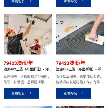
具，进行试模、调模，调参数，
等工作。
查看报名
查看报名
解决生产异常；熟悉模具结构、
流道设计及走胶原理 ，能针对精
密薄壁模具进行手动抛光，飞边
处理，模腔修复等工作，能根据
产品情况 调整模腔走胶，优化流
道、浇口状态。
79423澳币/年
79423澳币/年
澳洲482工签（布里斯班）- 洋人
澳洲482工签（布里斯班）- 洋人
雇主 装修木工
雇主 瓷砖工
看懂图纸，会做轻钢龙骨隔断，
看懂基本图纸，熟练铺贴瓷砖，
吊顶，护墙板、屋顶桁架等，有
能够适应长期蹲跪工作，有驾
驾照。
照。
查看报名
查看报名