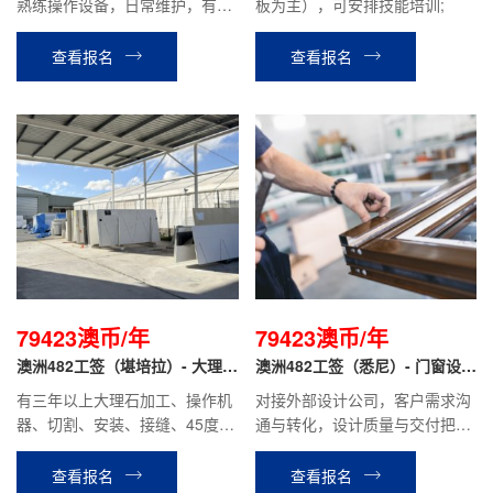
熟练操作设备，日常维护，有驾
板为主），可安排技能培训;
照
查看报名
查看报名
79423澳币/年
79423澳币/年
澳洲482工签（堪培拉）- 大理石
澳洲482工签（悉尼）- 门窗设计
安装
师助理
有三年以上大理石加工、操作机
对接外部设计公司，客户需求沟
器、切割、安装、接缝、45度拼
通与转化，设计质量与交付把控
接、抛光等经验，有驾照。
以及基础设计支持。门窗幕墙公
司做过设计的，在大的设计装修
查看报名
查看报名