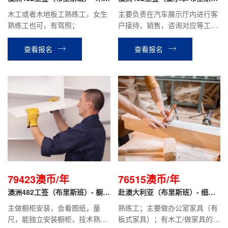
板
班）- 汽车销售顾问
木工或者木地板工熟练工，女生
主要负责在汽车展示厅内进行客
熟练工也可，有驾照；
户接待，销售，咨询对应等工
作。
查看报名
查看报名
79423澳币/年
76515澳币/年
澳洲482工签（布里斯班）- 橱柜
赴澳大利亚（布里斯班）- 细木
安装工
工
主做橱柜安装，会看图纸，量
熟练工；主要做办公室家具（有
尺，能独立安装橱柜，技术熟
板式家具）；有木工/做家具的经