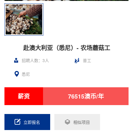
赴澳大利亚（悉尼）- 农场蘑菇工
招聘人数：3人
普工
悉尼
薪资
76515澳币/年
立即报名
相似项目