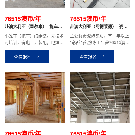
76515澳币/年
76515澳币/年
赴澳大利亚（墨尔本）- 拖车装
赴澳大利亚（阿德莱德）- 瓷砖
配工
工
小笼车（拖车）的组装。无技术
主要负责瓷砖铺贴，有一年以上
可培训，有电工，装配，电焊等
铺贴经验;熟练工年薪76515澳币
经验者优先；熟练工年薪76515
（具体根据技能水平和工作经
澳币。
验）
查看报名
查看报名
76515澳币/年
76515澳币/年