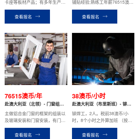
卡座等板材产品；有多年生产和
铺贴经验;熟练工年薪76515澳币
安装双方面经验，年度优秀员工
（具体根据技能水平和工作经
获得者优先。
验）
查看报名
查看报名
76515澳币/年
38澳币/小时
赴澳大利亚（北领）- 门窗组装
赴澳大利亚（布里斯班）- 铆焊
安装工
工
主做铝合金门窗的框架的组装以
铆焊工，2人。税前38澳币/小
及玻璃安装和门窗安装，有门窗
时，8个小时之外算加班 （按照
组装和安装经验的优先.
法律规定）现在职工人税前2400
澳币/周（含加班）
查看报名
查看报名