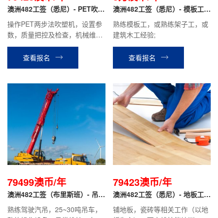
澳洲482工签（悉尼）- PET吹塑
澳洲482工签（悉尼）- 模板工/
技术员
架子工
操作PET两步法吹塑机，设置参
熟练模板工，或熟练架子工，或
数，质量把控及检查，机械维护
建筑木工经验;
维修等工作；具有1-3年塑料制
造或工业包装行业经验，有吹塑
查看报名
查看报名
经验者优先，有驾照。
79499澳币/年
79423澳币/年
澳洲482工签（布里斯班）- 吊车
澳洲482工签（悉尼）- 地板工/
司机
瓷砖工
熟练驾驶汽吊，25~30吨吊车，
铺地板，瓷砖等相关工作（以地