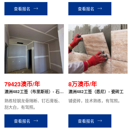
练，有驾照；
验。
查看报名
查看报名
79423澳币/年
8万澳币/年
澳洲482工签（布里斯班）- 石膏
澳洲482工签（悉尼）- 瓷砖工
板工
熟练轻钢龙骨隔断、钉石膏板、
铺瓷砖，技术熟练，有驾照。
刮大白，有驾照。
查看报名
查看报名