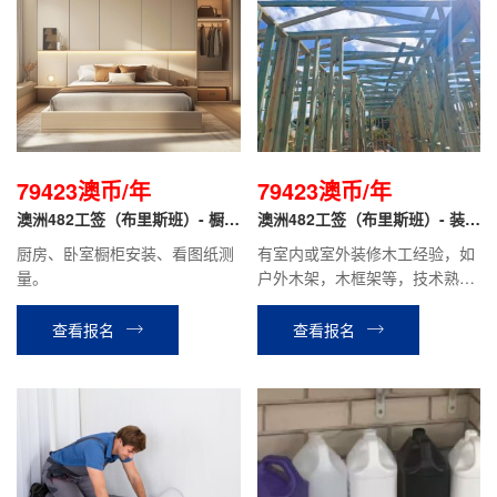
79423澳币/年
79423澳币/年
澳洲482工签（布里斯班）- 橱柜
澳洲482工签（布里斯班）- 装修
安装工
木工
厨房、卧室橱柜安装、看图纸测
有室内或室外装修木工经验，如
量。
户外木架，木框架等，技术熟
练，有驾照；
查看报名
查看报名