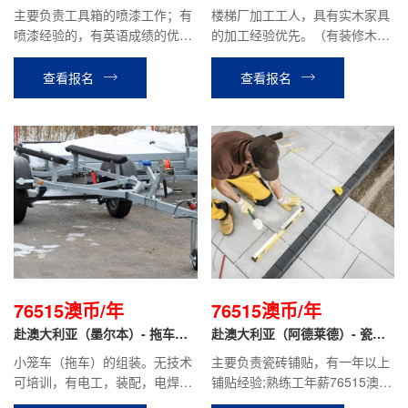
班）- 喷漆工
工工人
主要负责工具箱的喷漆工作；有
楼梯厂加工工人，具有实木家具
喷漆经验的，有英语成绩的优
的加工经验优先。（有装修木工
先。没技能的可以培训。
的技术）
查看报名
查看报名
76515澳币/年
76515澳币/年
赴澳大利亚（墨尔本）- 拖车装
赴澳大利亚（阿德莱德）- 瓷砖
配工
工
小笼车（拖车）的组装。无技术
主要负责瓷砖铺贴，有一年以上
可培训，有电工，装配，电焊等
铺贴经验;熟练工年薪76515澳币
经验者优先；熟练工年薪76515
（具体根据技能水平和工作经