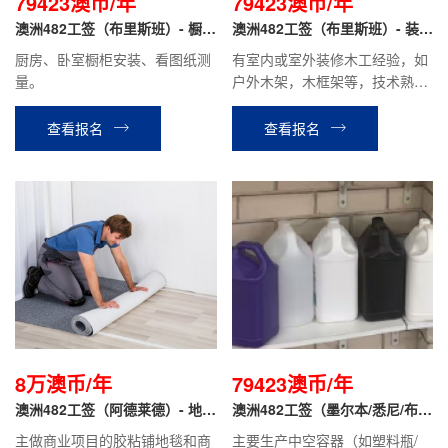
79423澳币/年
79423澳币/年
澳洲482工签（布里斯班）- 橱柜
澳洲482工签（布里斯班）- 装修
安装工
木工
厨房、卧室橱柜安装、看图纸测
有室内或室外装修木工经验，如
量。
户外木架，木框架等，技术熟
练，有驾照；
查看报名
查看报名
8万澳币/年
79423澳币/年
澳洲482工签（阿德莱德）- 地毯
澳洲482工签（墨尔本/悉尼/布里
工
斯班）- 吹塑技术工
主做商业项目的胶粘铺地毯和商
主要生产中空容器（如塑料瓶/