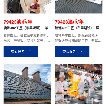
79423澳币/年
79423澳币/年
澳洲482工签（布里斯班）- 洋人
澳洲482工签（布里斯班）- 洋人
雇主 装修木工
雇主 瓷砖工
看懂图纸，会做轻钢龙骨隔断，
看懂基本图纸，熟练铺贴瓷砖，
吊顶，护墙板、屋顶桁架等，有
能够适应长期蹲跪工作，有驾
驾照。
照。
查看报名
查看报名