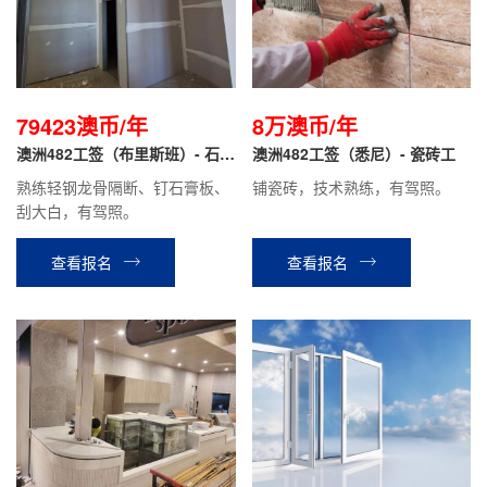
79423澳币/年
8万澳币/年
澳洲482工签（布里斯班）- 石膏
澳洲482工签（悉尼）- 瓷砖工
板工
熟练轻钢龙骨隔断、钉石膏板、
铺瓷砖，技术熟练，有驾照。
刮大白，有驾照。
查看报名
查看报名