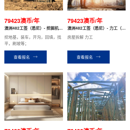
79423澳币/年
79423澳币/年
澳洲482工签（悉尼）- 挖掘机司
澳洲482工签（悉尼）- 力工（无
机
技术要求）
挖地基，装车，开沟，回填，找
房屋拆解 力工
平，刷坡等；
查看报名
查看报名