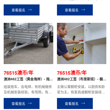
查看报名
查看报名
76515澳币/年
76515澳币/年
澳洲482工签（黄金海岸）- 拖车
澳洲482工签（布里斯班）- 橱柜
安装工
安装工
组装拖车，会电焊，有机械维修
主做公寓橱柜安装，以厨房和卧
及机械安装经验，有驾照，有装
室为主，有家具或橱柜安装经
配经验者优先；
验，会看图纸，量尺，能独立安
装橱柜，技术熟练。
查看报名
查看报名