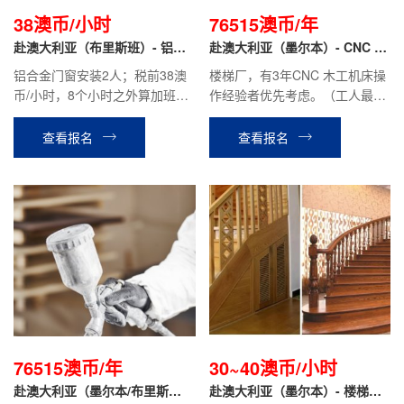
38澳币/小时
76515澳币/年
赴澳大利亚（布里斯班）- 铝合
赴澳大利亚（墨尔本）- CNC 数
金门窗安装工
控机床操作工
铝合金门窗安装2人；税前38澳
楼梯厂，有3年CNC 木工机床操
币/小时，8个小时之外算加班
作经验者优先考虑。（工人最低
（按照法律规定）现在职工人税
要求：至少需要会操作CNC 数
前2400澳币/周（含加班）
控机床）
查看报名
查看报名
76515澳币/年
30~40澳币/小时
赴澳大利亚（墨尔本/布里斯
赴澳大利亚（墨尔本）- 楼梯加