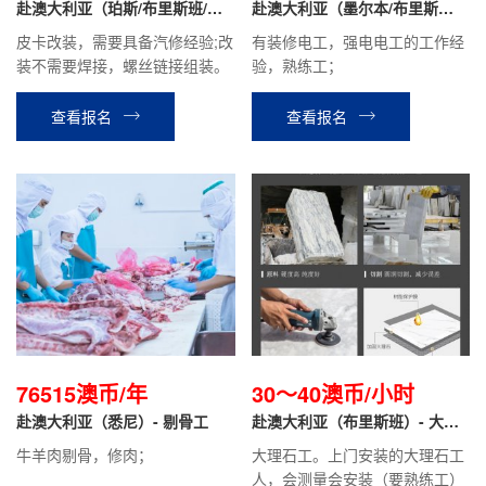
赴澳大利亚（珀斯/布里斯班/墨
赴澳大利亚（墨尔本/布里斯
尔本）- 皮卡改装工
班）- 电工助理
皮卡改装，需要具备汽修经验;改
有装修电工，强电电工的工作经
装不需要焊接，螺丝链接组装。
验，熟练工；
查看报名
查看报名
76515澳币/年
30～40澳币/小时
赴澳大利亚（悉尼）- 剔骨工
赴澳大利亚（布里斯班）- 大理
石安装工
牛羊肉剔骨，修肉；
大理石工。上门安装的大理石工
人，会测量会安装（要熟练工）