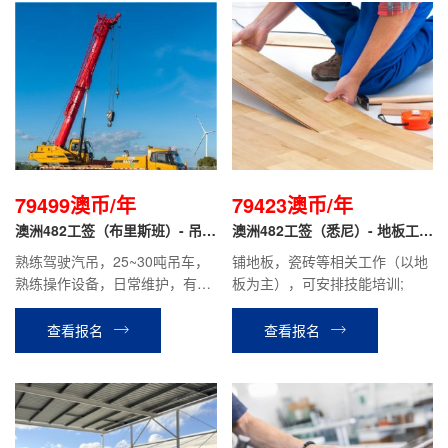
79499澳币/年
79423澳币/年
澳洲482工签（布里斯班）- 吊车
澳洲482工签（悉尼）- 地板工/
司机
瓷砖工
熟练驾驶汽吊，25~30吨吊车，
铺地板，瓷砖等相关工作（以地
熟练操作设备，日常维护，有驾
板为主），可安排技能培训;
照
查看报名
查看报名