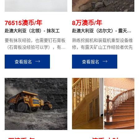
76515澳币/年
8万澳币/年
赴澳大利亚（北领）- 抹灰工
赴澳大利亚（达尔文）- 露天矿
山 挖掘机/装载机 重型设备维修
要有抹灰经验，也需要钉石膏板
熟练挖掘机和装载机重型设备维
工
（石膏板没经验可以学），有抹
修，有露天矿山工作经验者优先
灰经验优先.
查看报名
查看报名