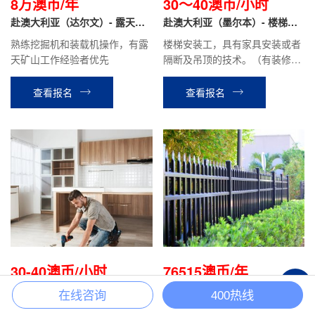
8万澳币/年
30～40澳币/小时
赴澳大利亚（达尔文）- 露天矿
赴澳大利亚（墨尔本）- 楼梯安
山 挖掘机工/装载机工
装工
熟练挖掘机和装载机操作，有露
楼梯安装工，具有家具安装或者
天矿山工作经验者优先
隔断及吊顶的技术。（有装修木
工的技术）
查看报名
查看报名
30-40澳币/小时
76515澳币/年
+
赴澳大利亚（布里斯班）- 橱柜
赴澳大利亚（悉尼/布里斯班）-
在线咨询
400热线
安装工
围栏安装
橱柜安装工， 会看图纸，能独立
✅ 现成名额，申请快，欢迎有成