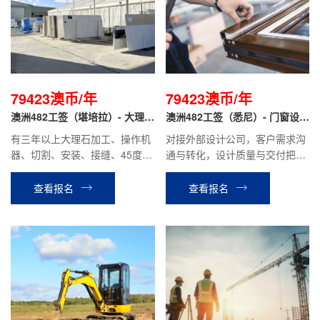
79423澳币/年
79423澳币/年
澳洲482工签（堪培拉）- 大理石
澳洲482工签（悉尼）- 门窗设计
安装
师助理
有三年以上大理石加工、操作机
对接外部设计公司，客户需求沟
器、切割、安装、接缝、45度拼
通与转化，设计质量与交付把控
接、抛光等经验，有驾照。
以及基础设计支持。门窗幕墙公
司做过设计的，在大的设计装修
查看报名
查看报名
公司工作过的优先