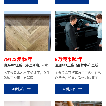
79423澳币/年
8万澳币起/年
澳洲482工签（布里斯班）- 木地
澳洲482工签（墨尔本/布里斯
板
班）- 汽车销售顾问
木工或者木地板工熟练工，女生
主要负责在汽车展示厅内进行客
熟练工也可，有驾照；
户接待，销售，咨询对应等工
作。
查看报名
查看报名