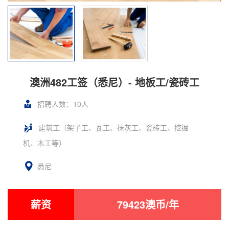
澳洲482工签（悉尼）- 地板工/瓷砖工
招聘人数：10人
建筑工（架子工、瓦工、抹灰工、瓷砖工、挖掘
机、木工等）
悉尼
薪资
79423澳币/年