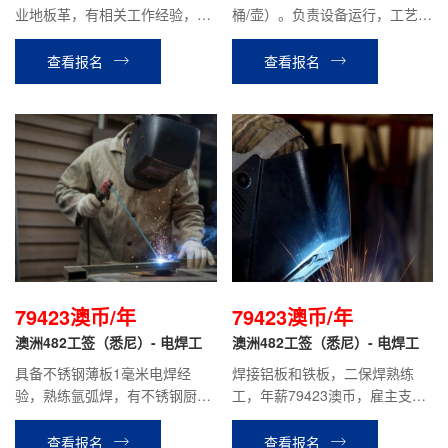
业地板革，有相关工作经验，技
桶/壶）。负责设备运行，工艺调
术熟练，有驾照。
整，故障排除、机械维修等工
作；会操作调试中空成型机，有
查看报名
查看报名
吹塑经验。
79423澳币/年
79423澳币/年
澳洲482工签（悉尼）- 电焊工
澳洲482工签（悉尼）- 电焊工
具备不锈钢薄板1毫米电焊经
焊接铝板和铁板，二保焊熟练
验，熟练氩弧焊，有不锈钢厨具
工，年薪79423澳币，雇主支付
工厂工作经验优先。
12%养老保险。
查看报名
查看报名