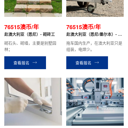
76515澳币/年
76515澳币/年
赴澳大利亚（悉尼）- 砌砖工
赴澳大利亚（悉尼/墨尔本）- 拖
车安装工
砌石头、砌墙，主要是别墅园
拖车国内生产，在澳大利亚只是
林；
组装，电焊少。
查看报名
查看报名