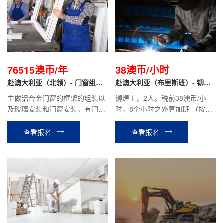
76515澳币/年
38澳币/小时
赴澳大利亚（北领）- 门窗组装
赴澳大利亚（布里斯班）- 铆焊
安装工
工
主做铝合金门窗的框架的组装以
铆焊工，2人。税前38澳币/小
及玻璃安装和门窗安装，有门窗
时，8个小时之外算加班 （按照
组装和安装经验的优先.
法律规定）现在职工人税前2400
澳币/周（含加班）
查看报名
查看报名