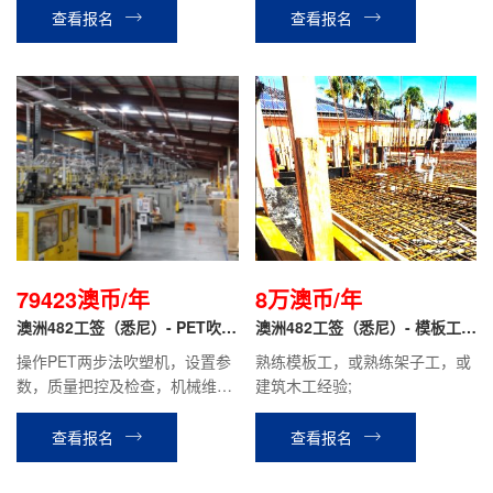
配合，项目交付跟进。
查看报名
查看报名
79423澳币/年
8万澳币/年
澳洲482工签（悉尼）- PET吹塑
澳洲482工签（悉尼）- 模板工/
技术员
架子工
操作PET两步法吹塑机，设置参
熟练模板工，或熟练架子工，或
数，质量把控及检查，机械维护
建筑木工经验;
维修等工作；具有1-3年塑料制
造或工业包装行业经验，有吹塑
查看报名
查看报名
经验者优先，有驾照。