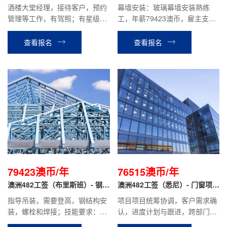
经理
安装工
酒楼大堂经理，接待客户，预约
幕墙安装：玻璃幕墙安装熟练
管理等工作，有驾照；有星级酒
工，年薪79423澳币，雇主支付
店或连锁餐厅大堂经理工作经
12%养老保险。
验，形象气质佳；性格开朗，善
查看报名
查看报名
于沟通，有上进心，工作主动性
好，肯吃苦，服从管理。
79423澳币/年
76515澳币/年
澳洲482工签（布里斯班）- 钢结
澳洲482工签（悉尼）- 门窗项目
构安装
经理
指导吊装，需要登高，钢结构安
项目项目统筹协调，客户需求确
装，螺栓和焊接；技能要求：干
认，进度计划与跟进，跨部门协
过钢结构，会二保焊
调与问题处理，安装进度了解与