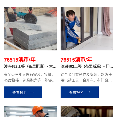
76515澳币/年
76515澳币/年
澳洲482工签（布里斯班）- 大理
澳洲482工签（布里斯班）- 门窗
石安装工
安装工
有至少三年大理石安装、接缝、
铝合金门窗制作及安装，熟练使
45度拼接、边缘抛光等，能够独
用电动工具，会开车。有门窗安
立操作技术熟练，身体灵活，身
装或门窗制作，或室内装修木工
材适中，肯吃苦，学习能力强，
经验，技术熟练。
查看报名
查看报名
服从管理。