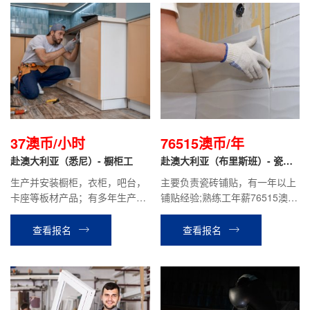
37澳币/小时
76515澳币/年
赴澳大利亚（悉尼）- 橱柜工
赴澳大利亚（布里斯班）- 瓷砖
工 洋人雇主
生产并安装橱柜，衣柜，吧台，
主要负责瓷砖铺贴，有一年以上
卡座等板材产品；有多年生产和
铺贴经验;熟练工年薪76515澳币
安装双方面经验，年度优秀员工
（具体根据技能水平和工作经
获得者优先。
验）
查看报名
查看报名