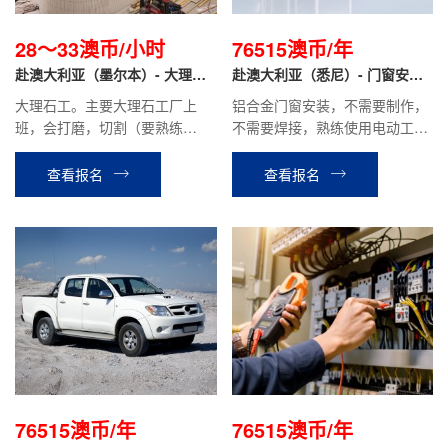
28～33澳币/小时
76515澳币/年
赴澳大利亚（墨尔本）- 大理石
赴澳大利亚（悉尼）- 门窗安装
工 打磨/切割
工
大理石工。主要大理石工厂上
铝合金门窗安装，不需要制作，
班，会打磨，切割（要熟练
不需要焊接，熟练使用电动工具
工），少部分安装。
都可。熟练工需要有相关工作经
验1年。不是熟练工也可做过建
查看报名
查看报名
筑、装修和装配相关工作的即
可。
76515澳币/年
76515澳币/年