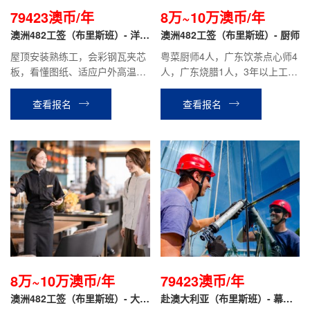
79423澳币/年
8万~10万澳币/年
澳洲482工签（布里斯班）- 洋人
澳洲482工签（布里斯班）- 厨师
雇主 屋顶工
屋顶安装熟练工，会彩钢瓦夹芯
粤菜厨师4人，广东饮茶点心师4
板，看懂图纸、适应户外高温，
人，广东烧腊1人，3年以上工作
不恐高，体力强，有驾照。
经验，有驾照；性格开朗，善于
沟通，有上进心，工作主动性
查看报名
查看报名
好，肯吃苦，服从管理。
8万~10万澳币/年
79423澳币/年
澳洲482工签（布里斯班）- 大堂
赴澳大利亚（布里斯班）- 幕墙