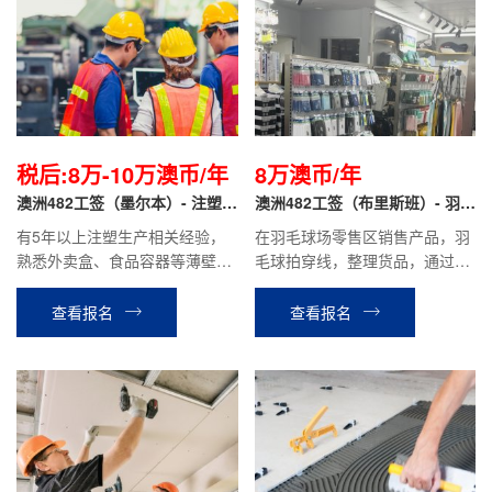
税后:8万-10万澳币/年
8万澳币/年
澳洲482工签（墨尔本）- 注塑机
澳洲482工签（布里斯班）- 羽毛
调机师
球馆 销售顾问
有5年以上注塑生产相关经验，
在羽毛球场零售区销售产品，羽
熟悉外卖盒、食品容器等薄壁产
毛球拍穿线，整理货品，通过直
品优先，能熟练使用行吊更换模
播，短视频运营等进行线上销售
具，进行试模、调模，调参数，
等工作。
查看报名
查看报名
解决生产异常；熟悉模具结构、
流道设计及走胶原理 ，能针对精
密薄壁模具进行手动抛光，飞边
处理，模腔修复等工作，能根据
产品情况 调整模腔走胶，优化流
道、浇口状态。