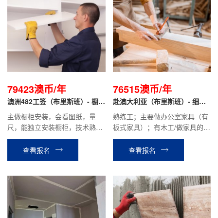
79423澳币/年
76515澳币/年
澳洲482工签（布里斯班）- 橱柜
赴澳大利亚（布里斯班）- 细木
安装工
工
主做橱柜安装，会看图纸，量
熟练工；主要做办公室家具（有
尺，能独立安装橱柜，技术熟
板式家具）；有木工/做家具的经
练，有驾照；
验。
查看报名
查看报名