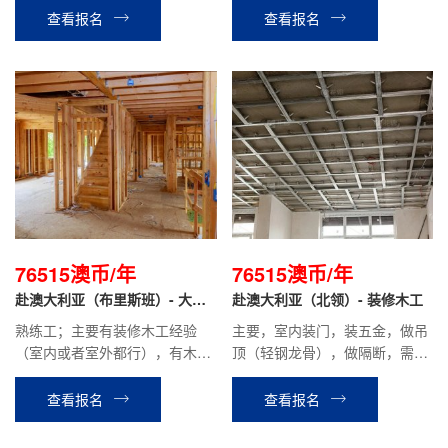
澳币。
验）
查看报名
查看报名
76515澳币/年
76515澳币/年
赴澳大利亚（布里斯班）- 大木
赴澳大利亚（北领）- 装修木工
工
熟练工；主要有装修木工经验
主要，室内装门，装五金，做吊
（室内或者室外都行），有木工
顶（轻钢龙骨），做隔断，需要
经验，户外木架，木框架等经
钉石膏板。有装修木工，吊顶，
验。
做架子（轻钢龙骨）等经验。
查看报名
查看报名