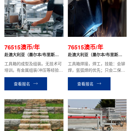
76515澳币/年
76515澳币/年
赴澳大利亚（墨尔本/布里斯
赴澳大利亚（墨尔本/布里斯
班）- 装配工
班）- 电焊工
工具箱的成型及组装。无技术可
工具箱焊接，焊工，技能：会铆
培训。有金属组装/冲压等经验者
焊，氩弧焊的优先；只会二保焊
优先。
需要去客户指定基地学习铆焊和
氩弧焊技术。
查看报名
查看报名