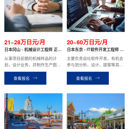
21~28万日元/月
20~60万日元/月
日本冈山 - 机械设计工程师 正社
日本东京 - IT软件开发工程师 正
员
社员
从事项目前期的机械样品的计
主要负责自社软件开发，有机会
划，设计业务，并制作生产图
参与到分析、设计、提案等其他
纸，机械组装等业务
相关工作。月薪20万日元~70万
日元（根据个人技术经验）
查看报名
查看报名