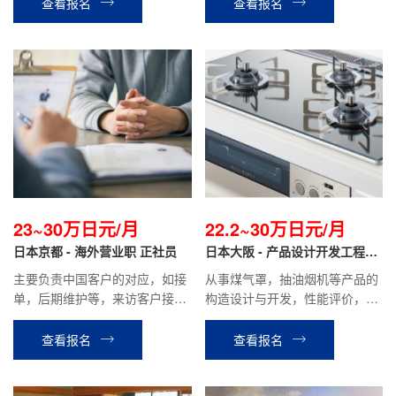
查看报名
查看报名
23~30万日元/月
22.2~30万日元/月
日本京都 - 海外营业职 正社员
日本大阪 - 产品设计开发工程师
正社员
主要负责中国客户的对应，如接
从事煤气罩，抽油烟机等产品的
单，后期维护等，来访客户接待
构造设计与开发，性能评价，基
以及中国出差等工作。
板设计，控制系统开发等工作。
查看报名
查看报名