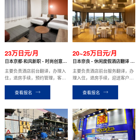
23万日元/月
20~25万日元/月
日本京都·和风新职 - 时尚创意酒
日本奈良 - 休闲度假酒店翻译 正
店翻译 正社员
社员
主要负责酒店前台翻译，办理入
主要负责酒店前台服务翻译，办
住，退房手续，预约管理，客房
理入住，退房手续，迎送客户，
确认等相关工作。
酒店内设施介绍引导，餐厅服
务，客房整理等酒店安排的相关
查看报名
查看报名
工作。