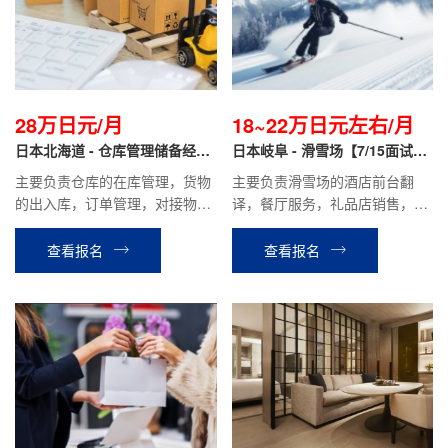
28万日元/月
18~22万日元左右/月
日本北海道 - 仓库管理储备经理
日本岐阜 - 滑雪场【7/15面试
正社员
+低门槛】
主要负责仓库的在库管理，货物
主要负责滑雪场的酒店前台翻
的出入库，订单管理，对接物流
译，餐厅服务，礼品店销售，学
公司等工作。
具租赁等相关工作。
查看报名
查看报名