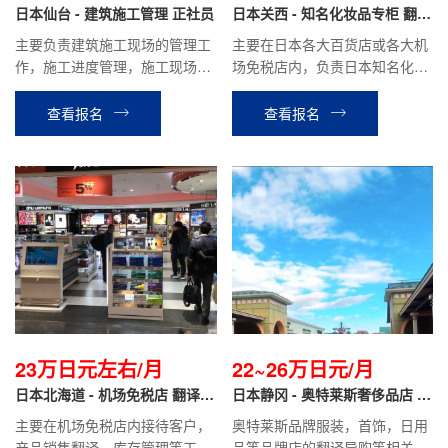
日本仙台 - 建筑施工管理 正社员
日本关西 - 知名化妆品专柜 翻译
导购
主要负责建筑施工现场的管理工
主要在日本各大百货店或各大机
作，施工进度管理，施工现场协
场免税店内，负责日本知名化妆
调与管理。如学校学校、市民中
品品牌的销售翻译工作。
心等公共工程项目，商业楼、住
查看报名
查看报名
宅楼等民间工程项目。
23万日元左右/月
22~26万日元/月
日本北海道 - 机场免税店 翻译导
日本静冈 - 奥特莱斯奢侈品店 翻
购
译导购
主要在机场免税店内接待客户，
奥特莱斯品牌服装，首饰，日用
产品销售翻译，库存管理等工
品等品牌店的翻译导购等相关工