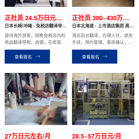
正社员 24.5万日元起/
正社员 300~430万日
月
日本长崎/冲绳 - 免税店翻译导购
元/年
日本北海道 - 上市酒店集团 高端
正社员
度假酒店 正社员
接待海外游客，销售免税店内的
酒店前台翻译，办理入住，退房
商品翻译导购，收银，在库管理
手续，预约管理，客房确认，餐
等工作。
厅接待等相关工作。
查看报名
查看报名
27万日元左右/月
28.5~57万日元/月