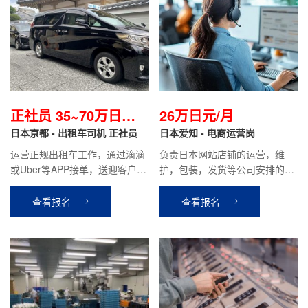
正社员 35~70万日元
26万日元/月
左右/月
日本京都 - 出租车司机 正社员
日本爱知 - 电商运营岗
运营正规出租车工作，通过滴滴
负责日本网站店铺的运营，维
或Uber等APP接单，送迎客户等
护，包装，发货等公司安排的其
相关工作。月基本给19万日元，
他工作。
月综合收入约35~70万日元左右
查看报名
查看报名
（根据个人能力）