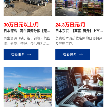
30万日元以上/月
24.3万日元/月
日本德岛 - 再生资源分拣【无日
日本东京 -【高薪+晋升】上市药
语要求+免费住宿】
妆店 翻译导购
再生资源（铁，铝，铜等）的回
负责松本清药妆店内的日语翻译
收，分类，整理，今后有机会做
及导购工作。
营业。
查看报名
查看报名