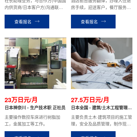
社长助理业务，与合作方(中国国
酒店前台服务翻译，办理入住退
内供货商/日本客户方)沟通联
房手续，迎送客户，餐厅服务，
络，翻译，开车与社长同行拜访
礼品店销售等酒店安排的相关工
客户，公司内部联络协调，与千
作。
查看报名
查看报名
叶仓库进行货物部品调配等相关
工作。
23万日元/月
27.5万日元/月
日本神奈川 - 生产技术职 正社员
日本全国 - 建筑/土木工程管理
正社员
主要操作数控车床进行树脂加
主要负责土木·建筑项目的施工管
工，金属加工等工作。
理，安全及品质管理，制作现场
的施工计划书报价单、检查报告
等，材料分配管理等业务。