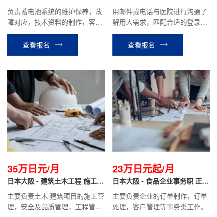
正社员
负责蓄电池系统的维护保养，故
用邮件或电话与医院进行沟通了
障对应，技术资料的制作，客户
解用人需求，匹配合适的登录人
对应等工作。
才，并进行介绍，协助人才面试
等公司安排的工作。
查看报名
查看报名
35万日元/月
23万日元起/月
日本大阪 - 建筑土木工程 施工管
日本大阪 - 食品企业事务职 正社
理 正社员
员
主要负责土木·建筑项目的施工管
主要负责企业的订单制作，订单
理，安全及品质管理，工程管
处理，客户管理等事务类工作。
理，图纸及相关资料的制作。