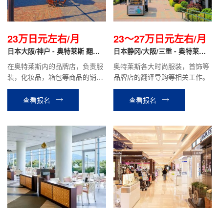
23万日元左右/月
23～27万日元左右/月
日本大阪/神户 - 奥特莱斯 翻译
日本静冈/大阪/三重 - 奥特莱斯
导购
品牌专柜 翻译导购
在奥特莱斯内的品牌店，负责服
奥特莱斯各大时尚服装，首饰等
装，化妆品，箱包等商品的销售
品牌店的翻译导购等相关工作。
翻译，商品整理，在库管理等工
作。时给1300日元~1500日元，
查看报名
查看报名
月收入税前约23万日元左右