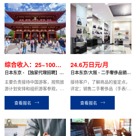
综合收入：25~100万
24.6万日元/月
日元不等/月
日本东京 - 【独家代理招聘】导
日本东京/大阪 - 二手奢侈品销售
游职
翻译 正社员
主要负责接待中国游客，按照旅
接待客户，了解商品的鉴定点，
游计划安排和组织游客参观，游
评定；销售二手奢侈品（手表/服
览。介绍景点特色，管理游客的
装/包/宝石/首饰等）；运用
交通，食宿等。协助处理游客在
Instagram·TikTok进行SNS宣
查看报名
查看报名
旅途中遇到的问题。
传；商品库存管理等工作。