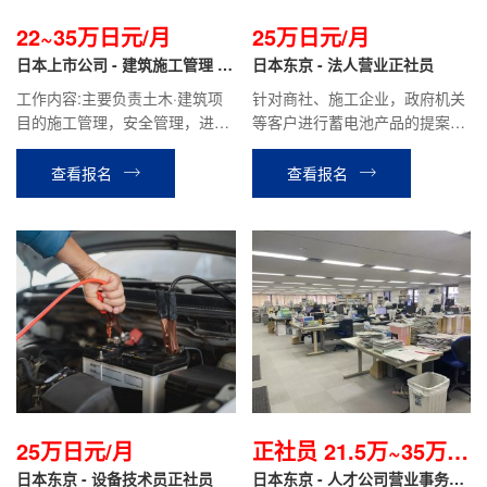
22~35万日元/月
25万日元/月
日本上市公司 - 建筑施工管理 正
日本东京 - 法人营业正社员
社员
工作内容:主要负责土木·建筑项
针对商社、施工企业，政府机关
目的施工管理，安全管理，进度
等客户进行蓄电池产品的提案和
管理，质量管理，成本管理工作
销售，维护老客户，合同签订，
特性|以及环境管理等。根据客户
参加展会等工作。
查看报名
查看报名
需求，使用CAD制图进行图纸修
改。
25万日元/月
正社员 21.5万~35万日
日本东京 - 设备技术员正社员
元起/月
日本东京 - 人才公司营业事务岗