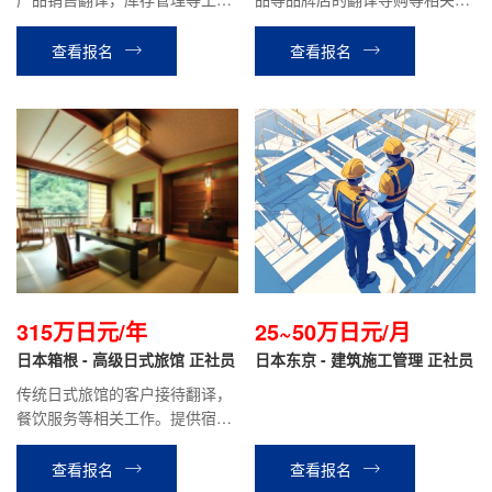
作。
作。
查看报名
查看报名
315万日元/年
25~50万日元/月
日本箱根 - 高级日式旅馆 正社员
日本东京 - 建筑施工管理 正社员
传统日式旅馆的客户接待翻译，
餐饮服务等相关工作。提供宿
舍，单人间|生活成本低，0压
力！正社员，績工作有保障|有带
查看报名
查看报名
薪体假，员工旅行，福利拉满！