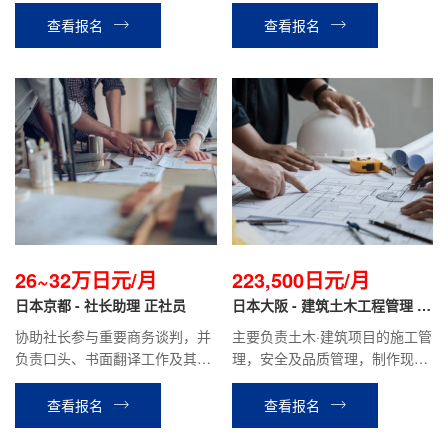
查看报名
查看报名
26~32万日元/月
223,500日元/月
日本京都 - 社长助理 正社员
日本大阪 - 建筑土木工程管理 正
社员
协助社长参与重要商务谈判，并
主要负责土木·建筑项目的施工管
负责口头、书面翻译工作及其他
理，安全及品质管理，制作现场
资料的撰写；协助处理银行，行
的施工计划书、报价单、检查报
政，财务相关业务；协助日本商
告等，材料分配管理等业务。
查看报名
查看报名
业信息的收集及业务拓展，做好
与国内同事的工作对接。