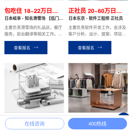
包吃住 18~22万日元/
正社员 20~60万日元/
月
日本岐阜 - 知名滑雪场 【低门槛
月
日本东京 - 软件工程师 正社员
+包吃住】
主要负责滑雪场的礼品店，餐厅
主要负责软件开发工作，会涉及
服务，前台翻译等相关工作。滑
客户分析、设计、提案、项目管
雪场工作结束后可直接安排立山
理等工作。
温泉酒店或其他酒店工作。
查看报名
查看报名
+
正社员 25~40万日元/
24万日元起/月
在线咨询
400热线
月
日本大阪 - 建筑施工管理 正社员
日本关西 - 品牌专柜 翻译导购