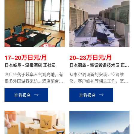
17~20万日元/月
20~23万日元/月
日本岐阜 - 温泉酒店 正社员
日本德岛 - 空调设备技术员 正社
员
酒店坐落于岐阜人气观光地，有
从事空调设备的安装，空调维
很多外国游客来访。酒店前台翻
修，客户维护等相关工作，室内
译，办理手续，餐厅服务，客房
室外工作都有
整理等相关工作。
查看报名
查看报名