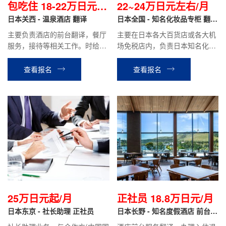
包吃住 18-22万日元/
22~24万日元左右/月
月
日本关西 - 温泉酒店 翻译
日本全国 - 知名化妆品专柜 翻译
导购
主要负责酒店的前台翻译，餐厅
主要在日本各大百货店或各大机
服务，接待等相关工作。时给制
场免税店内，负责日本知名化妆
1050~1200日元/小时，月收
品品牌的销售翻译工作。
入：包住18~22万日元。
查看报名
查看报名
25万日元起/月
正社员 18.8万日元/月
日本东京 - 社长助理 正社员
日本长野 - 知名度假酒店 前台翻
译 正社员