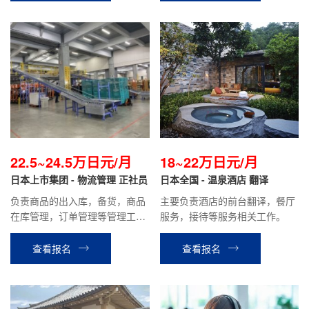
22.5~24.5万日元/月
18~22万日元/月
日本上市集团 - 物流管理 正社员
日本全国 - 温泉酒店 翻译
负责商品的出入库，备货，商品
主要负责酒店的前台翻译，餐厅
在库管理，订单管理等管理工
服务，接待等服务相关工作。
作。 负责物流中心系统的管理，
兼职及留学生，技能实习生等的
查看报名
查看报名
人员管理，翻译等 今后有机会转
为综合职或专门职(根据个人工作
能力)