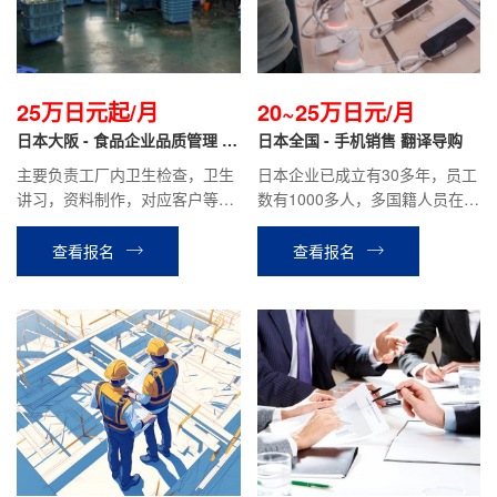
25万日元起/月
20~25万日元/月
日本大阪 - 食品企业品质管理 正
日本全国 - 手机销售 翻译导购
社员
主要负责工厂内卫生检查，卫生
日本企业已成立有30多年，员工
讲习，资料制作，对应客户等公
数有1000多人，多国籍人员在职
司安排的其他工作。
工作；主要负责手机套餐的介
绍，客户接待，成交手续办理等
查看报名
查看报名
工作.