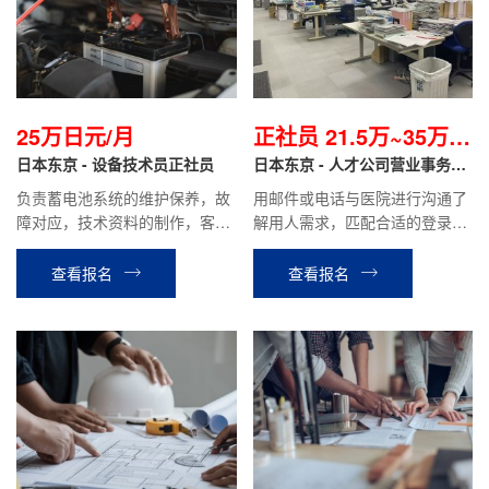
25万日元/月
正社员 21.5万~35万日
日本东京 - 设备技术员正社员
元起/月
日本东京 - 人才公司营业事务岗
正社员
负责蓄电池系统的维护保养，故
用邮件或电话与医院进行沟通了
障对应，技术资料的制作，客户
解用人需求，匹配合适的登录人
对应等工作。
才，并进行介绍，协助人才面试
等公司安排的工作。
查看报名
查看报名