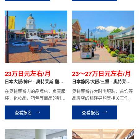
23万日元左右/月
23～27万日元左右/月
日本大阪/神户 - 奥特莱斯 翻译
日本静冈/大阪/三重 - 奥特莱斯
导购
品牌专柜 翻译导购
在奥特莱斯内的品牌店，负责服
奥特莱斯各大时尚服装，首饰等
装，化妆品，箱包等商品的销售
品牌店的翻译导购等相关工作。
翻译，商品整理，在库管理等工
作。时给1300日元~1500日元，
查看报名
查看报名
月收入税前约23万日元左右