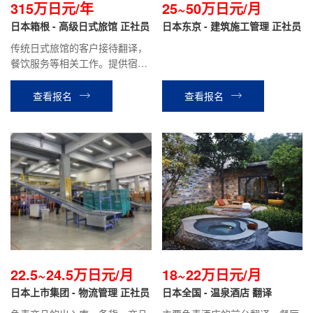
315万日元/年
25~50万日元/月
日本箱根 - 高级日式旅馆 正社员
日本东京 - 建筑施工管理 正社员
传统日式旅馆的客户接待翻译，
餐饮服务等相关工作。提供宿
舍，单人间|生活成本低，0压
力！正社员，績工作有保障|有带
查看报名
查看报名
薪体假，员工旅行，福利拉满！
22.5~24.5万日元/月
18~22万日元/月
日本上市集团 - 物流管理 正社员
日本全国 - 温泉酒店 翻译