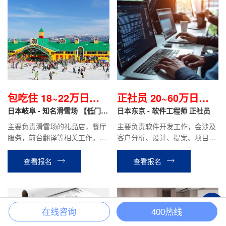
包吃住 18~22万日元/
正社员 20~60万日元/
月
日本岐阜 - 知名滑雪场 【低门槛
月
日本东京 - 软件工程师 正社员
+包吃住】
主要负责滑雪场的礼品店，餐厅
主要负责软件开发工作，会涉及
服务，前台翻译等相关工作。滑
客户分析、设计、提案、项目管
雪场工作结束后可直接安排立山
理等工作。
温泉酒店或其他酒店工作。
查看报名
查看报名
+
在线咨询
400热线