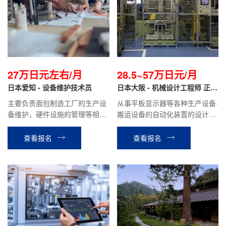
27万日元左右/月
28.5~57万日元/月
日本爱知 - 设备维护技术员
日本大阪 - 机械设计工程师 正社
员
主要负责面包制造工厂的生产设
从事平板显示器等各种生产设备·
备维护，硬件设施的管理等相关
搬运设备的自动化装置的设计工
工作。
作。负责初期的沟通，设计，生
产，试运行等全程业务。
查看报名
查看报名