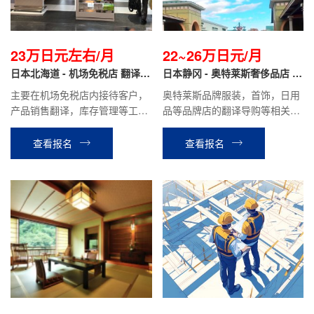
23万日元左右/月
22~26万日元/月
日本北海道 - 机场免税店 翻译导
日本静冈 - 奥特莱斯奢侈品店 翻
购
译导购
主要在机场免税店内接待客户，
奥特莱斯品牌服装，首饰，日用
产品销售翻译，库存管理等工
品等品牌店的翻译导购等相关工
作。
作。
查看报名
查看报名