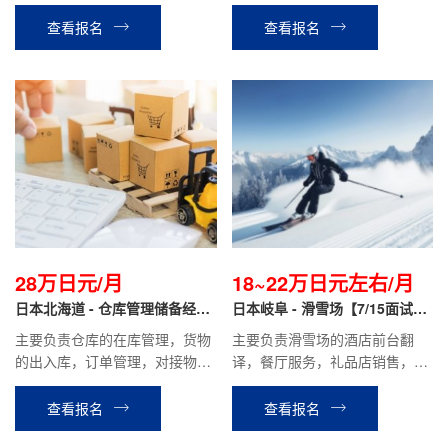
译，办理手续，餐厅服务，客房
室外工作都有
整理等相关工作。
查看报名
查看报名
28万日元/月
18~22万日元左右/月
日本北海道 - 仓库管理储备经理
日本岐阜 - 滑雪场【7/15面试
正社员
+低门槛】
主要负责仓库的在库管理，货物
主要负责滑雪场的酒店前台翻
的出入库，订单管理，对接物流
译，餐厅服务，礼品店销售，学
公司等工作。
具租赁等相关工作。
查看报名
查看报名