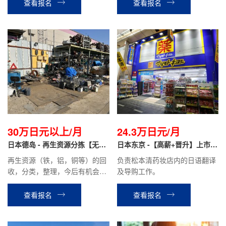
务，客房整理等酒店安排的相关
查看报名
查看报名
工作。
30万日元以上/月
24.3万日元/月
日本德岛 - 再生资源分拣【无日
日本东京 -【高薪+晋升】上市药
语要求+免费住宿】
妆店 翻译导购
再生资源（铁，铝，铜等）的回
负责松本清药妆店内的日语翻译
收，分类，整理，今后有机会做
及导购工作。
营业。
查看报名
查看报名