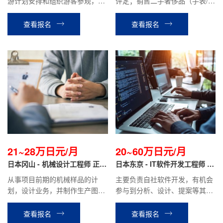
游计划安排和组织游客参观，游
评定；销售二手奢侈品（手表/服
览。介绍景点特色，管理游客的
装/包/宝石/首饰等）；运用
交通，食宿等。协助处理游客在
Instagram·TikTok进行SNS宣
查看报名
查看报名
旅途中遇到的问题。
传；商品库存管理等工作。
21~28万日元/月
20~60万日元/月
日本冈山 - 机械设计工程师 正社
日本东京 - IT软件开发工程师 正
员
社员
从事项目前期的机械样品的计
主要负责自社软件开发，有机会
划，设计业务，并制作生产图
参与到分析、设计、提案等其他
纸，机械组装等业务
相关工作。月薪20万日元~70万
日元（根据个人技术经验）
查看报名
查看报名