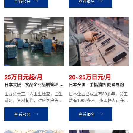
查看报名
查看报名
（根据个人能力）
25万日元起/月
20~25万日元/月
日本大阪 - 食品企业品质管理 正
日本全国 - 手机销售 翻译导购
社员
主要负责工厂内卫生检查，卫生
日本企业已成立有30多年，员工
讲习，资料制作，对应客户等公
数有1000多人，多国籍人员在职
司安排的其他工作。
工作；主要负责手机套餐的介
绍，客户接待，成交手续办理等
查看报名
查看报名
工作.