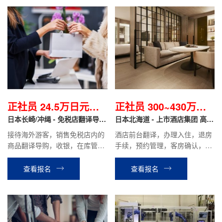
正社员 24.5万日元起/
正社员 300~430万日
月
日本长崎/冲绳 - 免税店翻译导购
元/年
日本北海道 - 上市酒店集团 高端
正社员
度假酒店 正社员
接待海外游客，销售免税店内的
酒店前台翻译，办理入住，退房
商品翻译导购，收银，在库管理
手续，预约管理，客房确认，餐
等工作。
厅接待等相关工作。
查看报名
查看报名