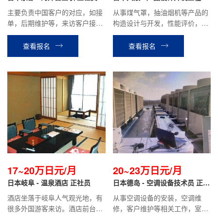
正社员
主要负责中国客户的对应，如接
从事煤气罩，抽油烟机等产品的
单，后期维护等，来访客户接待
构造设计与开发，性能评价，基
以及中国出差等工作。
板设计，控制系统开发等工作。
查看报名
查看报名
17~20万日元/月
20~23万日元/月
日本岐阜 - 温泉酒店 正社员
日本德岛 - 空调设备技术员 正社
员
酒店坐落于岐阜人气观光地，有
从事空调设备的安装，空调维
很多外国游客来访。酒店前台翻
修，客户维护等相关工作，室内