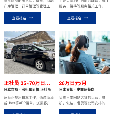
负责商品的出入库，备货，商品
主要负责酒店的前台翻译，餐厅
在库管理，订单管理等管理工
服务，接待等服务相关工作。
作。 负责物流中心系统的管理，
兼职及留学生，技能实习生等的
查看报名
查看报名
人员管理，翻译等 今后有机会转
为综合职或专门职(根据个人工作
能力)
正社员 35~70万日元
26万日元/月
左右/月
日本京都 - 出租车司机 正社员
日本爱知 - 电商运营岗
运营正规出租车工作，通过滴滴
负责日本网站店铺的运营，维
或Uber等APP接单，送迎客户等
护，包装，发货等公司安排的其
相关工作。月基本给19万日元，
他工作。
月综合收入约35~70万日元左右