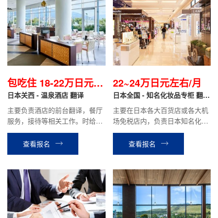
包吃住 18-22万日元/
22~24万日元左右/月
月
日本关西 - 温泉酒店 翻译
日本全国 - 知名化妆品专柜 翻译
导购
主要负责酒店的前台翻译，餐厅
主要在日本各大百货店或各大机
服务，接待等相关工作。时给制
场免税店内，负责日本知名化妆
1050~1200日元/小时，月收
品品牌的销售翻译工作。
入：包住18~22万日元。
查看报名
查看报名