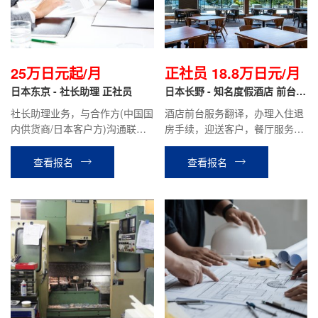
25万日元起/月
正社员 18.8万日元/月
日本东京 - 社长助理 正社员
日本长野 - 知名度假酒店 前台翻
译 正社员
社长助理业务，与合作方(中国国
酒店前台服务翻译，办理入住退
内供货商/日本客户方)沟通联
房手续，迎送客户，餐厅服务，
络，翻译，开车与社长同行拜访
礼品店销售等酒店安排的相关工
客户，公司内部联络协调，与千
作。
查看报名
查看报名
叶仓库进行货物部品调配等相关
工作。