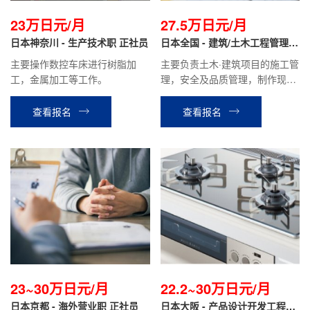
23万日元/月
27.5万日元/月
日本神奈川 - 生产技术职 正社员
日本全国 - 建筑/土木工程管理
正社员
主要操作数控车床进行树脂加
主要负责土木·建筑项目的施工管
工，金属加工等工作。
理，安全及品质管理，制作现场
的施工计划书报价单、检查报告
等，材料分配管理等业务。
查看报名
查看报名
23~30万日元/月
22.2~30万日元/月
日本京都 - 海外营业职 正社员
日本大阪 - 产品设计开发工程师