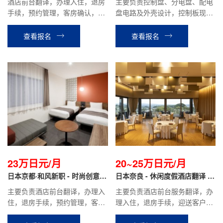
酒店前台翻译，办理入住，退房
主要负责控制盘、分电盘、配电
手续，预约管理，客房确认，餐
盘电路及外壳设计，控制板现场
厅接待等相关工作。
调试支持等相关工作。
查看报名
查看报名
23万日元/月
20~25万日元/月
日本京都·和风新职 - 时尚创意酒
日本奈良 - 休闲度假酒店翻译 正
店翻译 正社员
社员
主要负责酒店前台翻译，办理入
主要负责酒店前台服务翻译，办
住，退房手续，预约管理，客房
理入住，退房手续，迎送客户，
确认等相关工作。
酒店内设施介绍引导，餐厅服