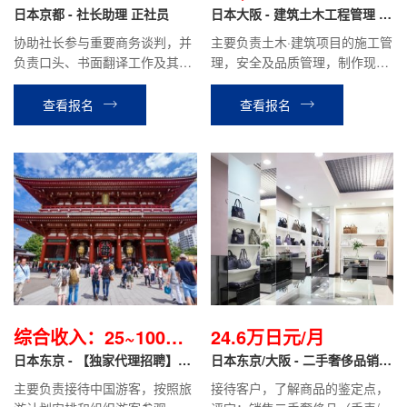
日本京都 - 社长助理 正社员
日本大阪 - 建筑土木工程管理 正
社员
协助社长参与重要商务谈判，并
主要负责土木·建筑项目的施工管
负责口头、书面翻译工作及其他
理，安全及品质管理，制作现场
资料的撰写；协助处理银行，行
的施工计划书、报价单、检查报
政，财务相关业务；协助日本商
告等，材料分配管理等业务。
查看报名
查看报名
业信息的收集及业务拓展，做好
与国内同事的工作对接。
综合收入：25~100万
24.6万日元/月
日元不等/月
日本东京 - 【独家代理招聘】导
日本东京/大阪 - 二手奢侈品销售
游职
翻译 正社员
主要负责接待中国游客，按照旅
接待客户，了解商品的鉴定点，