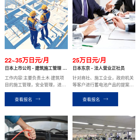
22~35万日元/月
25万日元/月
日本上市公司 - 建筑施工管理 正
日本东京 - 法人营业正社员
社员
工作内容:主要负责土木·建筑项
针对商社、施工企业，政府机关
目的施工管理，安全管理，进度
等客户进行蓄电池产品的提案和
管理，质量管理，成本管理工作
销售，维护老客户，合同签订，
特性|以及环境管理等。根据客户
参加展会等工作。
查看报名
查看报名
需求，使用CAD制图进行图纸修
改。