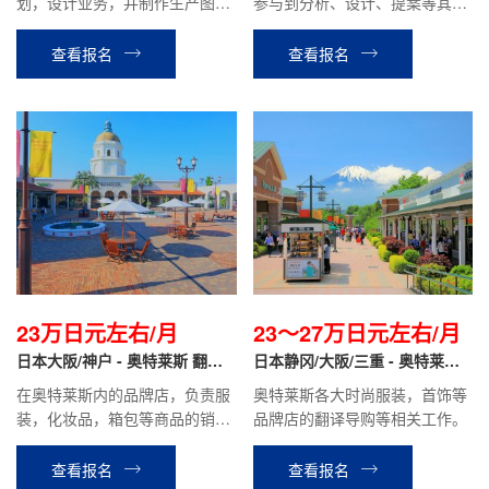
划，设计业务，并制作生产图
参与到分析、设计、提案等其他
纸，机械组装等业务
相关工作。月薪20万日元~70万
日元（根据个人技术经验）
查看报名
查看报名
23万日元左右/月
23～27万日元左右/月
日本大阪/神户 - 奥特莱斯 翻译
日本静冈/大阪/三重 - 奥特莱斯
导购
品牌专柜 翻译导购
在奥特莱斯内的品牌店，负责服
奥特莱斯各大时尚服装，首饰等
装，化妆品，箱包等商品的销售
品牌店的翻译导购等相关工作。
翻译，商品整理，在库管理等工
作。时给1300日元~1500日元，
查看报名
查看报名