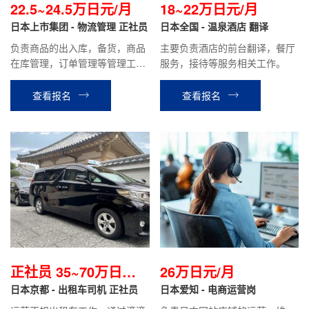
22.5~24.5万日元/月
18~22万日元/月
日本上市集团 - 物流管理 正社员
日本全国 - 温泉酒店 翻译
负责商品的出入库，备货，商品
主要负责酒店的前台翻译，餐厅
在库管理，订单管理等管理工
服务，接待等服务相关工作。
作。 负责物流中心系统的管理，
兼职及留学生，技能实习生等的
查看报名
查看报名
人员管理，翻译等 今后有机会转
为综合职或专门职(根据个人工作
能力)
正社员 35~70万日元
26万日元/月
左右/月
日本京都 - 出租车司机 正社员
日本爱知 - 电商运营岗