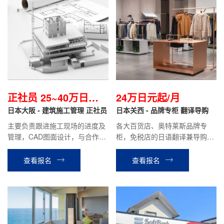
正社员 25~40万日元/
24万日元起/月
月
日本大阪 - 建筑施工管理 正社员
日本关西 - 品牌专柜 翻译导购
主要负责跟进施工现场的进度及
各大百货店、奥特莱斯品牌专
管理，CAD图面设计，与合作方
柜，免税店的日语翻译兼导购等
沟通，安全管理等工作。
工作。
查看报名
查看报名