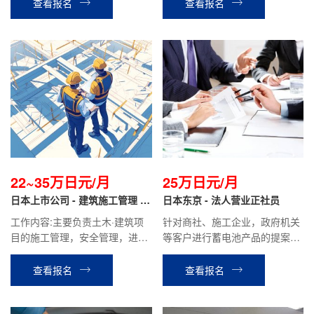
绍，客户接待，成交手续办理等
查看报名
查看报名
工作.
22~35万日元/月
25万日元/月
日本上市公司 - 建筑施工管理 正
日本东京 - 法人营业正社员
社员
工作内容:主要负责土木·建筑项
针对商社、施工企业，政府机关
目的施工管理，安全管理，进度
等客户进行蓄电池产品的提案和
管理，质量管理，成本管理工作
销售，维护老客户，合同签订，
特性|以及环境管理等。根据客户
参加展会等工作。
查看报名
查看报名
需求，使用CAD制图进行图纸修
改。