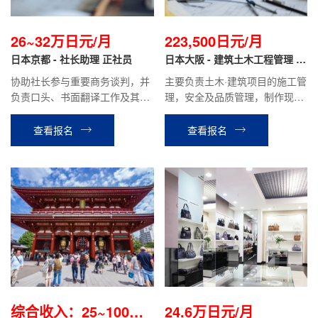
26~32万日元/月
223,500日元/月
日本京都 - 社长助理 正社员
日本大阪 - 建筑土木工程管理 正
社员
协助社长参与重要商务谈判，并
主要负责土木·建筑项目的施工管
负责口头、书面翻译工作及其他
理，安全及品质管理，制作现场
资料的撰写；协助处理银行，行
的施工计划书、报价单、检查报
政，财务相关业务；协助日本商
告等，材料分配管理等业务。
查看报名
查看报名
业信息的收集及业务拓展，做好
与国内同事的工作对接。
综合收入：25~100万
24.6万日元/月