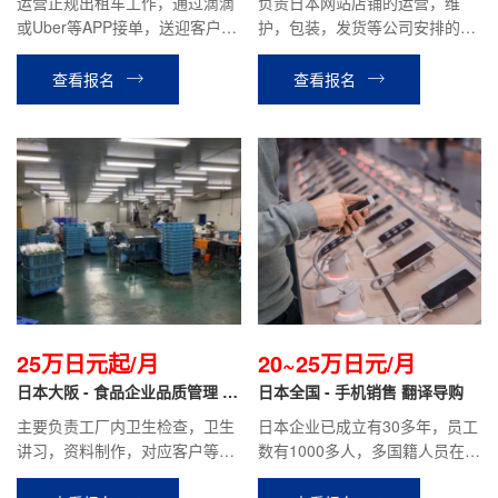
运营正规出租车工作，通过滴滴
负责日本网站店铺的运营，维
或Uber等APP接单，送迎客户等
护，包装，发货等公司安排的其
相关工作。月基本给19万日元，
他工作。
月综合收入约35~70万日元左右
查看报名
查看报名
（根据个人能力）
25万日元起/月
20~25万日元/月
日本大阪 - 食品企业品质管理 正
日本全国 - 手机销售 翻译导购
社员
主要负责工厂内卫生检查，卫生
日本企业已成立有30多年，员工
讲习，资料制作，对应客户等公
数有1000多人，多国籍人员在职
司安排的其他工作。
工作；主要负责手机套餐的介