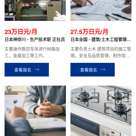
23万日元/月
27.5万日元/月
日本神奈川 - 生产技术职 正社员
日本全国 - 建筑/土木工程管理
正社员
主要操作数控车床进行树脂加
主要负责土木·建筑项目的施工管
工，金属加工等工作。
理，安全及品质管理，制作现场
的施工计划书报价单、检查报告
等，材料分配管理等业务。
查看报名
查看报名