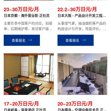
23~30万日元/月
22.2~30万日元/月
日本京都 - 海外营业职 正社员
日本大阪 - 产品设计开发工程师
正社员
主要负责中国客户的对应，如接
从事煤气罩，抽油烟机等产品的
单，后期维护等，来访客户接待
构造设计与开发，性能评价，基
以及中国出差等工作。
板设计，控制系统开发等工作。
查看报名
查看报名
17~20万日元/月
20~23万日元/月
日本岐阜 - 温泉酒店 正社员
日本德岛 - 空调设备技术员 正社