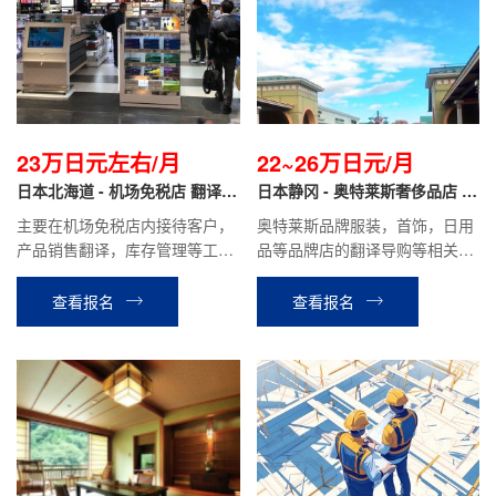
23万日元左右/月
22~26万日元/月
日本北海道 - 机场免税店 翻译导
日本静冈 - 奥特莱斯奢侈品店 翻
购
译导购
主要在机场免税店内接待客户，
奥特莱斯品牌服装，首饰，日用
产品销售翻译，库存管理等工
品等品牌店的翻译导购等相关工
作。
作。
查看报名
查看报名