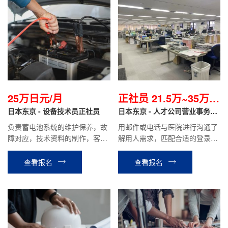
25万日元/月
正社员 21.5万~35万日
日本东京 - 设备技术员正社员
元起/月
日本东京 - 人才公司营业事务岗
正社员
负责蓄电池系统的维护保养，故
用邮件或电话与医院进行沟通了
障对应，技术资料的制作，客户
解用人需求，匹配合适的登录人
对应等工作。
才，并进行介绍，协助人才面试
等公司安排的工作。
查看报名
查看报名