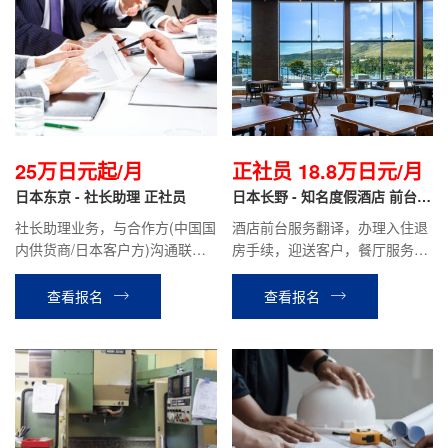
25万日元起/月
正社员 18.8万日元/月
日本东京 - 社长助理 正社员
日本长野 - 知名度假酒店 前台翻
译 正社员
社长助理业务，与合作方(中国国
酒店前台服务翻译，办理入住退
内供货商/日本客户方)沟通联
房手续，迎送客户，餐厅服务，
络，翻译，开车与社长同行拜访
礼品店销售等酒店安排的相关工
客户，公司内部联络协调，与千
作。
查看报名
查看报名
叶仓库进行货物部品调配等相关
工作。