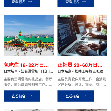
查看报名
查看报名
包吃住 18~22万日元/
正社员 20~60万日元/
月
日本岐阜 - 知名滑雪场 【低门槛
月
日本东京 - 软件工程师 正社员
+包吃住】
主要负责滑雪场的礼品店，餐厅
主要负责软件开发工作，会涉及
服务，前台翻译等相关工作。滑
客户分析、设计、提案、项目管
雪场工作结束后可直接安排立山
理等工作。
温泉酒店或其他酒店工作。
查看报名
查看报名