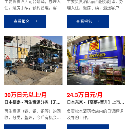
主要负责酒店前台翻译，办理入
主要负责酒店前台服务翻译，办
住，退房手续，预约管理，客房
理入住，退房手续，迎送客户，
确认等相关工作。
酒店内设施介绍引导，餐厅服
务，客房整理等酒店安排的相关
查看报名
查看报名
工作。
30万日元以上/月
24.3万日元/月
日本德岛 - 再生资源分拣【无日
日本东京 -【高薪+晋升】上市药
语要求+免费住宿】
妆店 翻译导购
再生资源（铁，铝，铜等）的回
负责松本清药妆店内的日语翻译
收，分类，整理，今后有机会做
及导购工作。
营业。