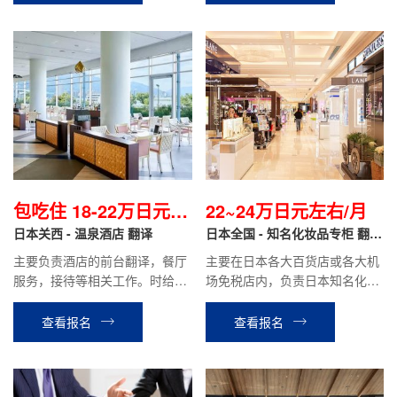
月收入税前约23万日元左右
包吃住 18-22万日元/
22~24万日元左右/月
月
日本关西 - 温泉酒店 翻译
日本全国 - 知名化妆品专柜 翻译
导购
主要负责酒店的前台翻译，餐厅
主要在日本各大百货店或各大机
服务，接待等相关工作。时给制
场免税店内，负责日本知名化妆
1050~1200日元/小时，月收
品品牌的销售翻译工作。
入：包住18~22万日元。
查看报名
查看报名