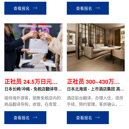
公司等工作。
具租赁等相关工作。
查看报名
查看报名
正社员 24.5万日元起/
正社员 300~430万日
月
日本长崎/冲绳 - 免税店翻译导购
元/年
日本北海道 - 上市酒店集团 高端
正社员
度假酒店 正社员
接待海外游客，销售免税店内的
酒店前台翻译，办理入住，退房
商品翻译导购，收银，在库管理
手续，预约管理，客房确认，餐
等工作。
厅接待等相关工作。
查看报名
查看报名