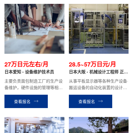
27万日元左右/月
28.5~57万日元/月
日本爱知 - 设备维护技术员
日本大阪 - 机械设计工程师 正社
员
主要负责面包制造工厂的生产设
从事平板显示器等各种生产设备·
备维护，硬件设施的管理等相关
搬运设备的自动化装置的设计工
工作。
作。负责初期的沟通，设计，生
产，试运行等全程业务。
查看报名
查看报名