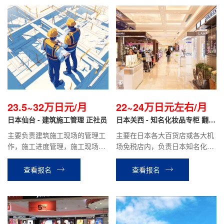
23.5~32万日元/月
22~24万日元左右/月
日本仙台 - 建筑施工管理 正社员
日本关西 - 知名化妆品专柜 翻译
导购
主要负责建筑施工现场的管理工
主要在日本各大百货店或各大机
作，施工进度管理，施工现场协
场免税店内，负责日本知名化妆
调与管理。如学校学校、市民中
品品牌的销售翻译工作。
心等公共工程项目，商业楼、住
查看报名
查看报名
宅楼等民间工程项目。