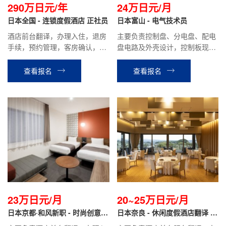
290万日元/年
24万日元/月
日本全国 - 连锁度假酒店 正社员
日本富山 - 电气技术员
酒店前台翻译，办理入住，退房
主要负责控制盘、分电盘、配电
手续，预约管理，客房确认，餐
盘电路及外壳设计，控制板现场
厅接待等相关工作。
调试支持等相关工作。
查看报名
查看报名
23万日元/月
20~25万日元/月
日本京都·和风新职 - 时尚创意酒
日本奈良 - 休闲度假酒店翻译 正
店翻译 正社员
社员