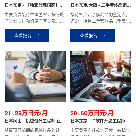
日元不等/月
日本东京 - 【独家代理招聘】导
日本东京/大阪 - 二手奢侈品销售
游职
翻译 正社员
主要负责接待中国游客，按照旅
接待客户，了解商品的鉴定点，
游计划安排和组织游客参观，游
评定；销售二手奢侈品（手表/服
览。介绍景点特色，管理游客的
装/包/宝石/首饰等）；运用
交通，食宿等。协助处理游客在
Instagram·TikTok进行SNS宣
查看报名
查看报名
旅途中遇到的问题。
传；商品库存管理等工作。
21~28万日元/月
20~60万日元/月
日本冈山 - 机械设计工程师 正社
日本东京 - IT软件开发工程师 正
员
社员
从事项目前期的机械样品的计
主要负责自社软件开发，有机会