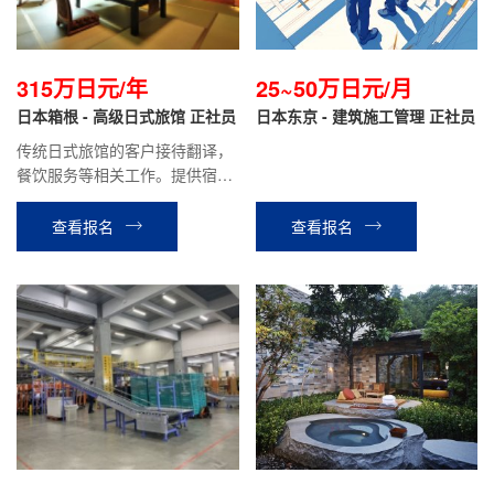
315万日元/年
25~50万日元/月
日本箱根 - 高级日式旅馆 正社员
日本东京 - 建筑施工管理 正社员
传统日式旅馆的客户接待翻译，
餐饮服务等相关工作。提供宿
舍，单人间|生活成本低，0压
力！正社员，績工作有保障|有带
查看报名
查看报名
薪体假，员工旅行，福利拉满！