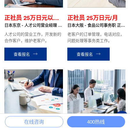
正社员 25万日元以上/
正社员 25万日元/月
月
日本东京 - 人才公司营业经理 正
日本大阪 - 食品公司事务职 正社
社员
员
人才公司的营业工作，开发新的
老客户的订单管理，电话对应，
合作客户，维护老客户。
问题处理等事务类工作。
查看报名
查看报名
+
在线咨询
400热线
正社员 300万日元/年
正社员 310~500万日