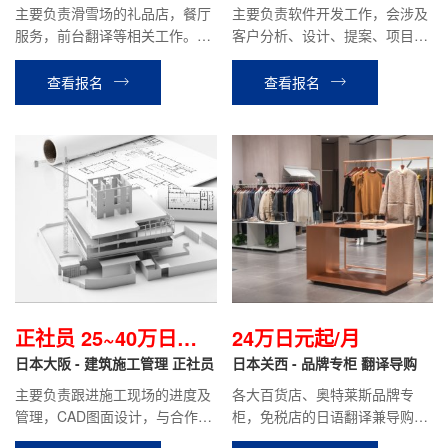
+包吃住】
主要负责滑雪场的礼品店，餐厅
主要负责软件开发工作，会涉及
服务，前台翻译等相关工作。滑
客户分析、设计、提案、项目管
雪场工作结束后可直接安排立山
理等工作。
温泉酒店或其他酒店工作。
查看报名
查看报名
正社员 25~40万日元/
24万日元起/月
月
日本大阪 - 建筑施工管理 正社员
日本关西 - 品牌专柜 翻译导购
主要负责跟进施工现场的进度及
各大百货店、奥特莱斯品牌专
管理，CAD图面设计，与合作方
柜，免税店的日语翻译兼导购等
沟通，安全管理等工作。
工作。