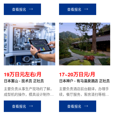
工作。
作。负责初期的沟通，设计，生
产，试运行等全程业务。
查看报名
查看报名
19万日元左右/月
17~20万日元/月
日本富山 - 技术员 正社员
日本神户 - 有马温泉酒店 正社员
主要负责从事生产现场的了解，
主要负责酒店前台翻译，办理手
成型机的操作，模具设计制作等
续，餐厅服务，客房清扫等相关
相关工作。
工作。
查看报名
查看报名