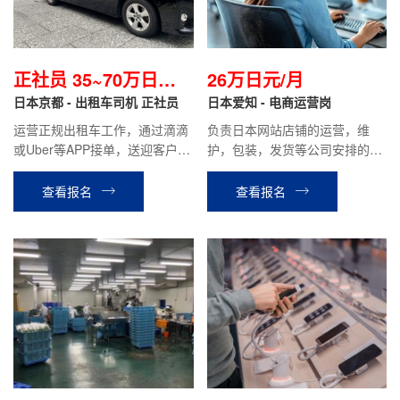
正社员 35~70万日元
26万日元/月
左右/月
日本京都 - 出租车司机 正社员
日本爱知 - 电商运营岗
运营正规出租车工作，通过滴滴
负责日本网站店铺的运营，维
或Uber等APP接单，送迎客户等
护，包装，发货等公司安排的其
相关工作。月基本给19万日元，
他工作。
月综合收入约35~70万日元左右
查看报名
查看报名
（根据个人能力）