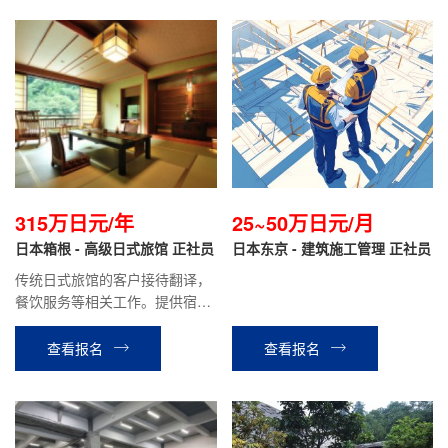
315万日元/年
25~50万日元/月
日本箱根 - 高级日式旅馆 正社员
日本东京 - 建筑施工管理 正社员
传统日式旅馆的客户接待翻译，
餐饮服务等相关工作。提供宿
舍，单人间|生活成本低，0压
力！正社员，績工作有保障|有带
查看报名
查看报名
薪体假，员工旅行，福利拉满！