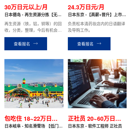
30万日元以上/月
24.3万日元/月
日本德岛 - 再生资源分拣【无日
日本东京 -【高薪+晋升】上市药
语要求+免费住宿】
妆店 翻译导购
再生资源（铁，铝，铜等）的回
负责松本清药妆店内的日语翻译
收，分类，整理，今后有机会做
及导购工作。
营业。
查看报名
查看报名
包吃住 18~22万日元/
正社员 20~60万日元/
月
日本岐阜 - 知名滑雪场 【低门槛
月
日本东京 - 软件工程师 正社员