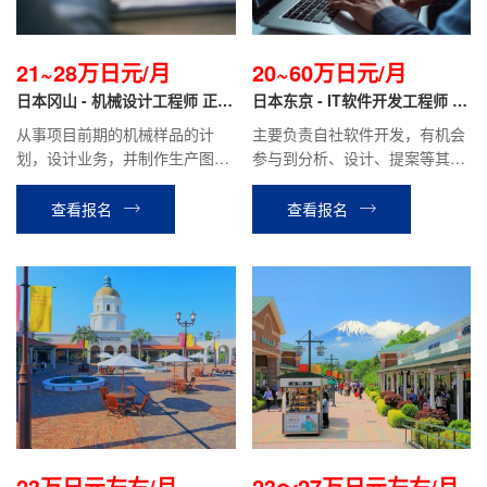
21~28万日元/月
20~60万日元/月
日本冈山 - 机械设计工程师 正社
日本东京 - IT软件开发工程师 正
员
社员
从事项目前期的机械样品的计
主要负责自社软件开发，有机会
划，设计业务，并制作生产图
参与到分析、设计、提案等其他
纸，机械组装等业务
相关工作。月薪20万日元~70万
日元（根据个人技术经验）
查看报名
查看报名
23万日元左右/月
23～27万日元左右/月