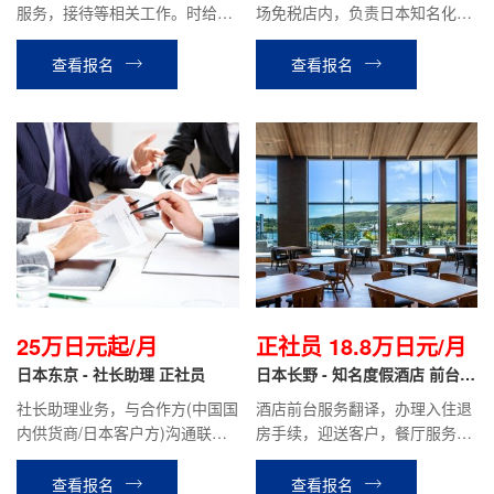
服务，接待等相关工作。时给制
场免税店内，负责日本知名化妆
1050~1200日元/小时，月收
品品牌的销售翻译工作。
入：包住18~22万日元。
查看报名
查看报名
25万日元起/月
正社员 18.8万日元/月
日本东京 - 社长助理 正社员
日本长野 - 知名度假酒店 前台翻
译 正社员
社长助理业务，与合作方(中国国
酒店前台服务翻译，办理入住退
内供货商/日本客户方)沟通联
房手续，迎送客户，餐厅服务，
络，翻译，开车与社长同行拜访
礼品店销售等酒店安排的相关工
客户，公司内部联络协调，与千
作。
查看报名
查看报名