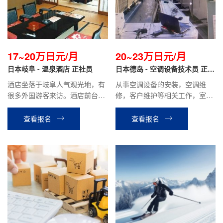
17~20万日元/月
20~23万日元/月
日本岐阜 - 温泉酒店 正社员
日本德岛 - 空调设备技术员 正社
员
酒店坐落于岐阜人气观光地，有
从事空调设备的安装，空调维
很多外国游客来访。酒店前台翻
修，客户维护等相关工作，室内
译，办理手续，餐厅服务，客房
室外工作都有
整理等相关工作。
查看报名
查看报名