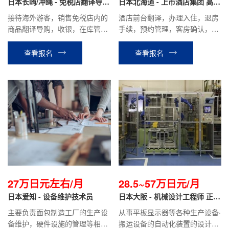
月
日本长崎/冲绳 - 免税店翻译导购
元/年
日本北海道 - 上市酒店集团 高端
正社员
度假酒店 正社员
接待海外游客，销售免税店内的
酒店前台翻译，办理入住，退房
商品翻译导购，收银，在库管理
手续，预约管理，客房确认，餐
等工作。
厅接待等相关工作。
查看报名
查看报名
27万日元左右/月
28.5~57万日元/月
日本爱知 - 设备维护技术员
日本大阪 - 机械设计工程师 正社
员
主要负责面包制造工厂的生产设
从事平板显示器等各种生产设备·
备维护，硬件设施的管理等相关
搬运设备的自动化装置的设计工