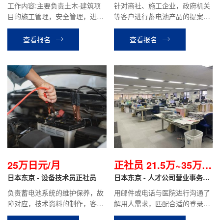
工作内容:主要负责土木·建筑项
针对商社、施工企业，政府机关
目的施工管理，安全管理，进度
等客户进行蓄电池产品的提案和
管理，质量管理，成本管理工作
销售，维护老客户，合同签订，
特性|以及环境管理等。根据客户
参加展会等工作。
查看报名
查看报名
需求，使用CAD制图进行图纸修
改。
25万日元/月
正社员 21.5万~35万日
日本东京 - 设备技术员正社员
元起/月
日本东京 - 人才公司营业事务岗
正社员
负责蓄电池系统的维护保养，故
用邮件或电话与医院进行沟通了
障对应，技术资料的制作，客户
解用人需求，匹配合适的登录人
对应等工作。
才，并进行介绍，协助人才面试