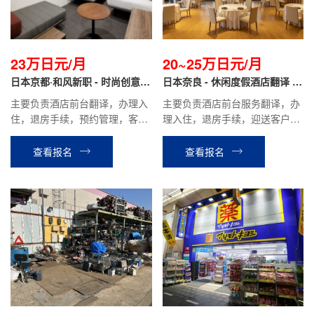
23万日元/月
20~25万日元/月
日本京都·和风新职 - 时尚创意酒
日本奈良 - 休闲度假酒店翻译 正
店翻译 正社员
社员
主要负责酒店前台翻译，办理入
主要负责酒店前台服务翻译，办
住，退房手续，预约管理，客房
理入住，退房手续，迎送客户，
确认等相关工作。
酒店内设施介绍引导，餐厅服
务，客房整理等酒店安排的相关
查看报名
查看报名
工作。