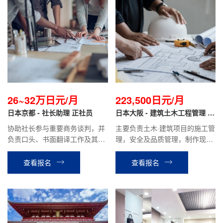
26~32万日元/月
223,500日元/月
日本京都 - 社长助理 正社员
日本大阪 - 建筑土木工程管理 正
社员
协助社长参与重要商务谈判，并
主要负责土木·建筑项目的施工管
负责口头、书面翻译工作及其他
理，安全及品质管理，制作现场
资料的撰写；协助处理银行，行
的施工计划书、报价单、检查报
政，财务相关业务；协助日本商
告等，材料分配管理等业务。
查看报名
查看报名
业信息的收集及业务拓展，做好
与国内同事的工作对接。