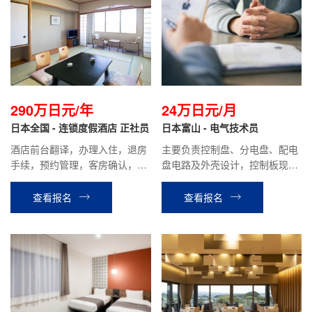
290万日元/年
24万日元/月
日本全国 - 连锁度假酒店 正社员
日本富山 - 电气技术员
酒店前台翻译，办理入住，退房
主要负责控制盘、分电盘、配电
手续，预约管理，客房确认，餐
盘电路及外壳设计，控制板现场
厅接待等相关工作。
调试支持等相关工作。
查看报名
查看报名