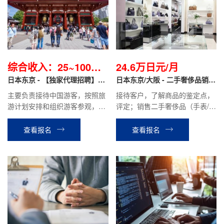
综合收入：25~100万
24.6万日元/月
日元不等/月
日本东京 - 【独家代理招聘】导
日本东京/大阪 - 二手奢侈品销售
游职
翻译 正社员
主要负责接待中国游客，按照旅
接待客户，了解商品的鉴定点，
游计划安排和组织游客参观，游
评定；销售二手奢侈品（手表/服
览。介绍景点特色，管理游客的
装/包/宝石/首饰等）；运用
交通，食宿等。协助处理游客在
Instagram·TikTok进行SNS宣
查看报名
查看报名
旅途中遇到的问题。
传；商品库存管理等工作。