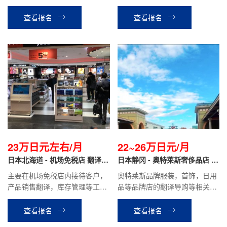
调与管理。如学校学校、市民中
品品牌的销售翻译工作。
心等公共工程项目，商业楼、住
查看报名
查看报名
宅楼等民间工程项目。
23万日元左右/月
22~26万日元/月
日本北海道 - 机场免税店 翻译导
日本静冈 - 奥特莱斯奢侈品店 翻
购
译导购
主要在机场免税店内接待客户，
奥特莱斯品牌服装，首饰，日用
产品销售翻译，库存管理等工
品等品牌店的翻译导购等相关工
作。
作。
查看报名
查看报名