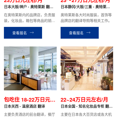
日本大阪/神户 - 奥特莱斯 翻译
日本静冈/大阪/三重 - 奥特莱斯
导购
品牌专柜 翻译导购
在奥特莱斯内的品牌店，负责服
奥特莱斯各大时尚服装，首饰等
装，化妆品，箱包等商品的销售
品牌店的翻译导购等相关工作。
翻译，商品整理，在库管理等工
作。时给1300日元~1500日元，
查看报名
查看报名
月收入税前约23万日元左右
包吃住 18-22万日元/
22~24万日元左右/月
月
日本关西 - 温泉酒店 翻译
日本全国 - 知名化妆品专柜 翻译
导购
主要负责酒店的前台翻译，餐厅
主要在日本各大百货店或各大机