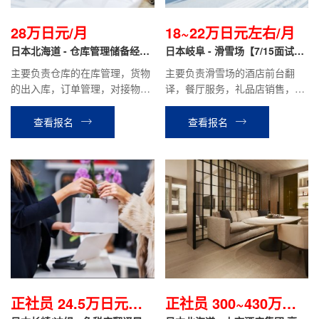
28万日元/月
18~22万日元左右/月
日本北海道 - 仓库管理储备经理
日本岐阜 - 滑雪场【7/15面试
正社员
+低门槛】
主要负责仓库的在库管理，货物
主要负责滑雪场的酒店前台翻
的出入库，订单管理，对接物流
译，餐厅服务，礼品店销售，学
公司等工作。
具租赁等相关工作。
查看报名
查看报名
正社员 24.5万日元起/
正社员 300~430万日