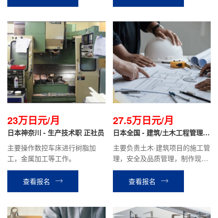
叶仓库进行货物部品调配等相关
工作。
23万日元/月
27.5万日元/月
日本神奈川 - 生产技术职 正社员
日本全国 - 建筑/土木工程管理
正社员
主要操作数控车床进行树脂加
主要负责土木·建筑项目的施工管
工，金属加工等工作。
理，安全及品质管理，制作现场
的施工计划书报价单、检查报告
等，材料分配管理等业务。
查看报名
查看报名