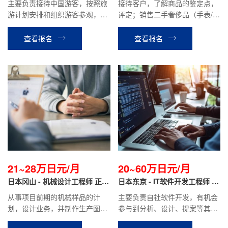
主要负责接待中国游客，按照旅
接待客户，了解商品的鉴定点，
游计划安排和组织游客参观，游
评定；销售二手奢侈品（手表/服
览。介绍景点特色，管理游客的
装/包/宝石/首饰等）；运用
交通，食宿等。协助处理游客在
Instagram·TikTok进行SNS宣
查看报名
查看报名
旅途中遇到的问题。
传；商品库存管理等工作。
21~28万日元/月
20~60万日元/月
日本冈山 - 机械设计工程师 正社
日本东京 - IT软件开发工程师 正
员
社员
从事项目前期的机械样品的计
主要负责自社软件开发，有机会
划，设计业务，并制作生产图
参与到分析、设计、提案等其他
纸，机械组装等业务
相关工作。月薪20万日元~70万