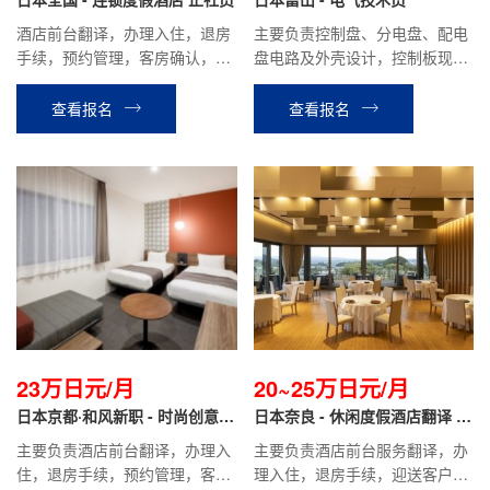
酒店前台翻译，办理入住，退房
主要负责控制盘、分电盘、配电
手续，预约管理，客房确认，餐
盘电路及外壳设计，控制板现场
厅接待等相关工作。
调试支持等相关工作。
查看报名
查看报名
23万日元/月
20~25万日元/月
日本京都·和风新职 - 时尚创意酒
日本奈良 - 休闲度假酒店翻译 正
店翻译 正社员
社员
主要负责酒店前台翻译，办理入
主要负责酒店前台服务翻译，办
住，退房手续，预约管理，客房
理入住，退房手续，迎送客户，