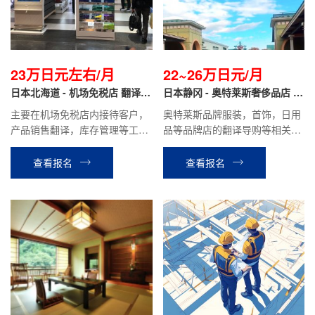
23万日元左右/月
22~26万日元/月
日本北海道 - 机场免税店 翻译导
日本静冈 - 奥特莱斯奢侈品店 翻
购
译导购
主要在机场免税店内接待客户，
奥特莱斯品牌服装，首饰，日用
产品销售翻译，库存管理等工
品等品牌店的翻译导购等相关工
作。
作。
查看报名
查看报名