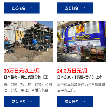
确认等相关工作。
酒店内设施介绍引导，餐厅服
务，客房整理等酒店安排的相关
查看报名
查看报名
工作。
30万日元以上/月
24.3万日元/月
日本德岛 - 再生资源分拣【无日
日本东京 -【高薪+晋升】上市药
语要求+免费住宿】
妆店 翻译导购
再生资源（铁，铝，铜等）的回
负责松本清药妆店内的日语翻译
收，分类，整理，今后有机会做
及导购工作。
营业。
查看报名
查看报名