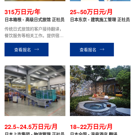
315万日元/年
25~50万日元/月
日本箱根 - 高级日式旅馆 正社员
日本东京 - 建筑施工管理 正社员
传统日式旅馆的客户接待翻译，
餐饮服务等相关工作。提供宿
舍，单人间|生活成本低，0压
力！正社员，績工作有保障|有带
查看报名
查看报名
薪体假，员工旅行，福利拉满！
22.5~24.5万日元/月
18~22万日元/月
日本上市集团 - 物流管理 正社员
日本全国 - 温泉酒店 翻译