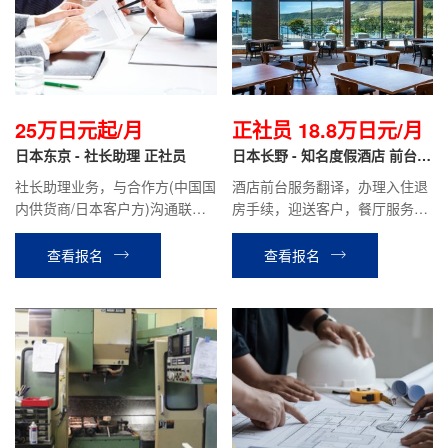
25万日元起/月
正社员 18.8万日元/月
日本东京 - 社长助理 正社员
日本长野 - 知名度假酒店 前台翻
译 正社员
社长助理业务，与合作方(中国国
酒店前台服务翻译，办理入住退
内供货商/日本客户方)沟通联
房手续，迎送客户，餐厅服务，
络，翻译，开车与社长同行拜访
礼品店销售等酒店安排的相关工
客户，公司内部联络协调，与千
作。
查看报名
查看报名
叶仓库进行货物部品调配等相关
工作。