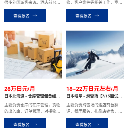
很多外国游客来访。酒店前台翻
修，客户维护等相关工作，室内
译，办理手续，餐厅服务，客房
室外工作都有
整理等相关工作。
查看报名
查看报名
28万日元/月
18~22万日元左右/月
日本北海道 - 仓库管理储备经理
日本岐阜 - 滑雪场【7/15面试
正社员
+低门槛】
主要负责仓库的在库管理，货物
主要负责滑雪场的酒店前台翻
的出入库，订单管理，对接物流
译，餐厅服务，礼品店销售，学
公司等工作。
具租赁等相关工作。
查看报名
查看报名