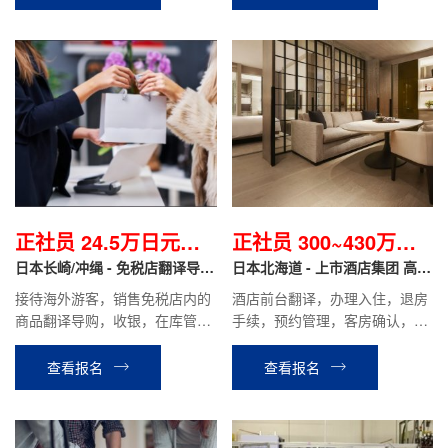
正社员 24.5万日元起/
正社员 300~430万日
月
日本长崎/冲绳 - 免税店翻译导购
元/年
日本北海道 - 上市酒店集团 高端
正社员
度假酒店 正社员
接待海外游客，销售免税店内的
酒店前台翻译，办理入住，退房
商品翻译导购，收银，在库管理
手续，预约管理，客房确认，餐
等工作。
厅接待等相关工作。
查看报名
查看报名