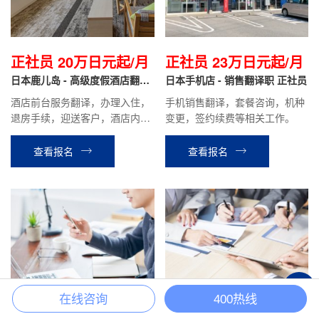
正社员 20万日元起/月
正社员 23万日元起/月
日本鹿儿岛 - 高级度假酒店翻译
日本手机店 - 销售翻译职 正社员
正社员
酒店前台服务翻译，办理入住，
手机销售翻译，套餐咨询，机种
退房手续，迎送客户，酒店内设
变更，签约续费等相关工作。
施介绍引导，餐厅服务，客房整
理等酒店安排的相关工作。
查看报名
查看报名
+
在线咨询
400热线