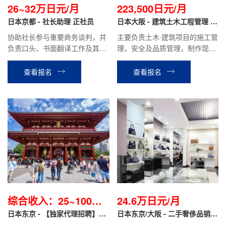
26~32万日元/月
223,500日元/月
日本京都 - 社长助理 正社员
日本大阪 - 建筑土木工程管理 正
社员
协助社长参与重要商务谈判，并
主要负责土木·建筑项目的施工管
负责口头、书面翻译工作及其他
理，安全及品质管理，制作现场
资料的撰写；协助处理银行，行
的施工计划书、报价单、检查报
政，财务相关业务；协助日本商
告等，材料分配管理等业务。
查看报名
查看报名
业信息的收集及业务拓展，做好
与国内同事的工作对接。
综合收入：25~100万
24.6万日元/月
日元不等/月
日本东京 - 【独家代理招聘】导
日本东京/大阪 - 二手奢侈品销售
游职
翻译 正社员