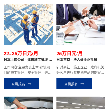
22~35万日元/月
25万日元/月
日本上市公司 - 建筑施工管理 正
日本东京 - 法人营业正社员
社员
工作内容:主要负责土木·建筑项
针对商社、施工企业，政府机关
目的施工管理，安全管理，进度
等客户进行蓄电池产品的提案和
管理，质量管理，成本管理工作
销售，维护老客户，合同签订，
特性|以及环境管理等。根据客户
参加展会等工作。
查看报名
查看报名
需求，使用CAD制图进行图纸修
改。