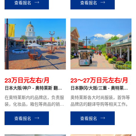
日元（根据个人技术经验）
查看报名
查看报名
23万日元左右/月
23～27万日元左右/月
日本大阪/神户 - 奥特莱斯 翻译
日本静冈/大阪/三重 - 奥特莱斯
导购
品牌专柜 翻译导购
在奥特莱斯内的品牌店，负责服
奥特莱斯各大时尚服装，首饰等
装，化妆品，箱包等商品的销售
品牌店的翻译导购等相关工作。
翻译，商品整理，在库管理等工
作。时给1300日元~1500日元，
查看报名
查看报名
月收入税前约23万日元左右