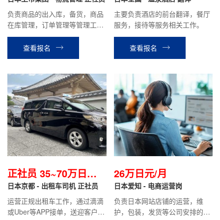
负责商品的出入库，备货，商品
主要负责酒店的前台翻译，餐厅
在库管理，订单管理等管理工
服务，接待等服务相关工作。
作。 负责物流中心系统的管理，
兼职及留学生，技能实习生等的
查看报名
查看报名
人员管理，翻译等 今后有机会转
为综合职或专门职(根据个人工作
能力)
正社员 35~70万日元
26万日元/月
左右/月
日本京都 - 出租车司机 正社员
日本爱知 - 电商运营岗
运营正规出租车工作，通过滴滴
负责日本网站店铺的运营，维
或Uber等APP接单，送迎客户等
护，包装，发货等公司安排的其