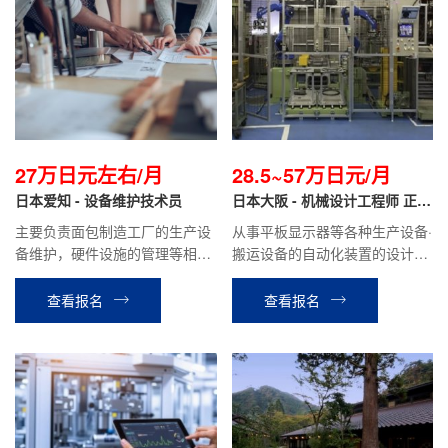
27万日元左右/月
28.5~57万日元/月
日本爱知 - 设备维护技术员
日本大阪 - 机械设计工程师 正社
员
主要负责面包制造工厂的生产设
从事平板显示器等各种生产设备·
备维护，硬件设施的管理等相关
搬运设备的自动化装置的设计工
工作。
作。负责初期的沟通，设计，生
产，试运行等全程业务。
查看报名
查看报名