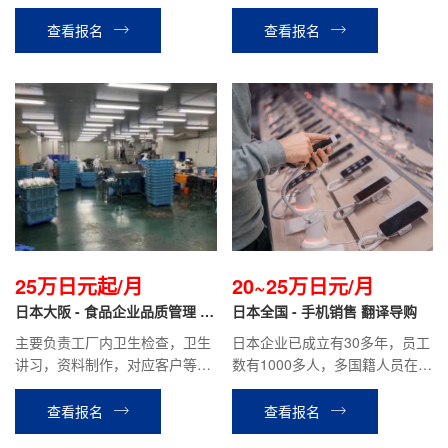
相关工作。月基本给19万日元，
他工作。
月综合收入约35~70万日元左右
查看报名
查看报名
（根据个人能力）
25万日元起/月
20~25万日元/月
日本大阪 - 食品企业品质管理 正
日本全国 - 手机销售 翻译导购
社员
主要负责工厂内卫生检查，卫生
日本企业已成立有30多年，员工
讲习，资料制作，对应客户等公
数有1000多人，多国籍人员在职
司安排的其他工作。
工作；主要负责手机套餐的介
绍，客户接待，成交手续办理等
查看报名
查看报名
工作.