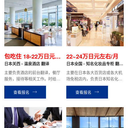
包吃住 18-22万日元/
22~24万日元左右/月
月
日本关西 - 温泉酒店 翻译
日本全国 - 知名化妆品专柜 翻译
导购
主要负责酒店的前台翻译，餐厅
主要在日本各大百货店或各大机
服务，接待等相关工作。时给制
场免税店内，负责日本知名化妆
1050~1200日元/小时，月收
品品牌的销售翻译工作。
入：包住18~22万日元。
查看报名
查看报名