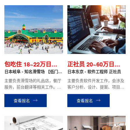
包吃住 18~22万日元/
正社员 20~60万日元/
月
日本岐阜 - 知名滑雪场 【低门槛
月
日本东京 - 软件工程师 正社员
+包吃住】
主要负责滑雪场的礼品店，餐厅
主要负责软件开发工作，会涉及
服务，前台翻译等相关工作。滑
客户分析、设计、提案、项目管
雪场工作结束后可直接安排立山
理等工作。
温泉酒店或其他酒店工作。
查看报名
查看报名