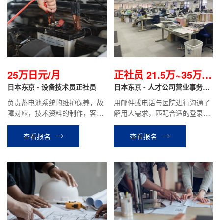
25万日元/月
正社员 21.5万~35万日
日本东京 - 设备技术员正社员
元起/月
日本东京 - 人才公司营业事务岗
正社员
负责蓄电池系统的维护保养，故
用邮件或电话与医院进行沟通了
障对应，技术资料的制作，客户
解用人需求，匹配合适的登录人
对应等工作。
才，并进行介绍，协助人才面试
等公司安排的工作。
查看报名
查看报名