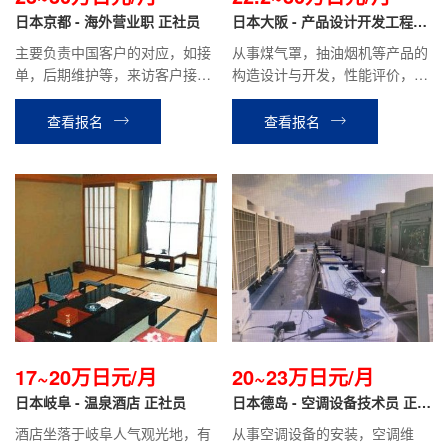
日本京都 - 海外营业职 正社员
日本大阪 - 产品设计开发工程师
正社员
主要负责中国客户的对应，如接
从事煤气罩，抽油烟机等产品的
单，后期维护等，来访客户接待
构造设计与开发，性能评价，基
以及中国出差等工作。
板设计，控制系统开发等工作。
查看报名
查看报名
17~20万日元/月
20~23万日元/月
日本岐阜 - 温泉酒店 正社员
日本德岛 - 空调设备技术员 正社
员
酒店坐落于岐阜人气观光地，有
从事空调设备的安装，空调维