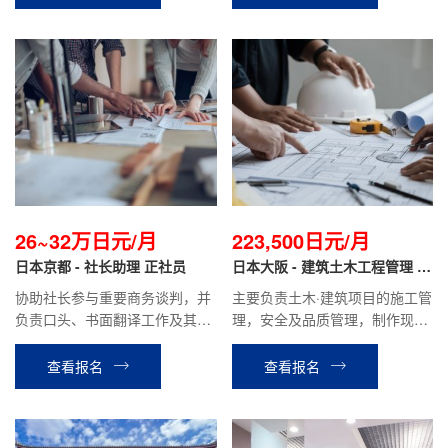
26~32万日元/月
223,500日元/月
日本京都 - 社长助理 正社员
日本大阪 - 建筑土木工程管理 正
社员
协助社长参与重要商务谈判，并
主要负责土木·建筑项目的施工管
负责口头、书面翻译工作及其他
理，安全及品质管理，制作现场
资料的撰写；协助处理银行，行
的施工计划书、报价单、检查报
政，财务相关业务；协助日本商
告等，材料分配管理等业务。
查看报名
查看报名
业信息的收集及业务拓展，做好
与国内同事的工作对接。