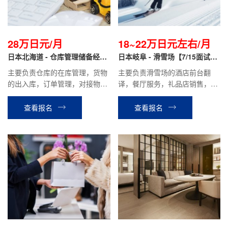
28万日元/月
18~22万日元左右/月
日本北海道 - 仓库管理储备经理
日本岐阜 - 滑雪场【7/15面试
正社员
+低门槛】
主要负责仓库的在库管理，货物
主要负责滑雪场的酒店前台翻
的出入库，订单管理，对接物流
译，餐厅服务，礼品店销售，学
公司等工作。
具租赁等相关工作。
查看报名
查看报名