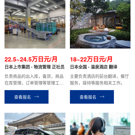
22.5~24.5万日元/月
18~22万日元/月
日本上市集团 - 物流管理 正社员
日本全国 - 温泉酒店 翻译
负责商品的出入库，备货，商品
主要负责酒店的前台翻译，餐厅
在库管理，订单管理等管理工
服务，接待等服务相关工作。
作。 负责物流中心系统的管理，
兼职及留学生，技能实习生等的
查看报名
查看报名
人员管理，翻译等 今后有机会转
为综合职或专门职(根据个人工作
能力)