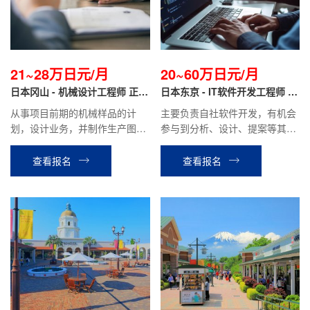
21~28万日元/月
20~60万日元/月
日本冈山 - 机械设计工程师 正社
日本东京 - IT软件开发工程师 正
员
社员
从事项目前期的机械样品的计
主要负责自社软件开发，有机会
划，设计业务，并制作生产图
参与到分析、设计、提案等其他
纸，机械组装等业务
相关工作。月薪20万日元~70万
日元（根据个人技术经验）
查看报名
查看报名