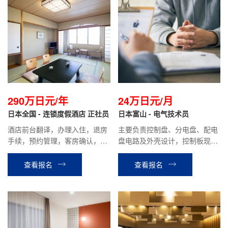
290万日元/年
24万日元/月
日本全国 - 连锁度假酒店 正社员
日本富山 - 电气技术员
酒店前台翻译，办理入住，退房
主要负责控制盘、分电盘、配电
手续，预约管理，客房确认，餐
盘电路及外壳设计，控制板现场
厅接待等相关工作。
调试支持等相关工作。
查看报名
查看报名