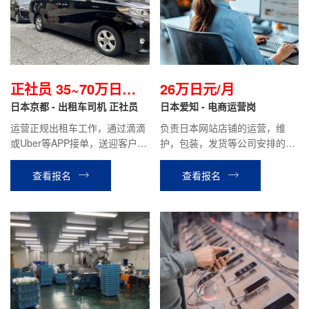
正社员 35~70万日元
26万日元/月
左右/月
日本京都 - 出租车司机 正社员
日本爱知 - 电商运营岗
运营正规出租车工作，通过滴滴
负责日本网站店铺的运营，维
或Uber等APP接单，送迎客户等
护，包装，发货等公司安排的其
相关工作。月基本给19万日元，
他工作。
月综合收入约35~70万日元左右
查看报名
查看报名
（根据个人能力）