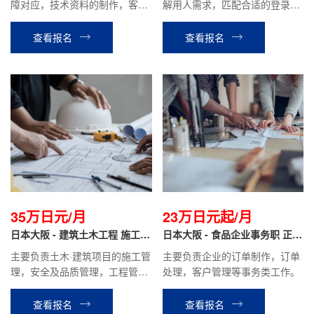
障对应，技术资料的制作，客户
解用人需求，匹配合适的登录人
对应等工作。
才，并进行介绍，协助人才面试
等公司安排的工作。
查看报名
查看报名
35万日元/月
23万日元起/月
日本大阪 - 建筑土木工程 施工管
日本大阪 - 食品企业事务职 正社
理 正社员
员
主要负责土木·建筑项目的施工管
主要负责企业的订单制作，订单
理，安全及品质管理，工程管
处理，客户管理等事务类工作。
理，图纸及相关资料的制作。
查看报名
查看报名