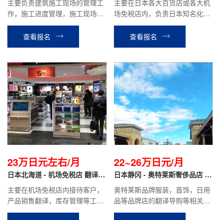
主要负责建筑施工现场的管理工
主要在日本各大百货店或各大机
作，施工进度管理，施工现场协
场免税店内，负责日本知名化妆
调与管理。如学校学校、市民中
品品牌的销售翻译工作。
心等公共工程项目，商业楼、住
查看报名
查看报名
宅楼等民间工程项目。
23万日元左右/月
22~26万日元/月
日本北海道 - 机场免税店 翻译导
日本静冈 - 奥特莱斯奢侈品店 翻
购
译导购
主要在机场免税店内接待客户，
奥特莱斯品牌服装，首饰，日用
产品销售翻译，库存管理等工
品等品牌店的翻译导购等相关工
作。
作。