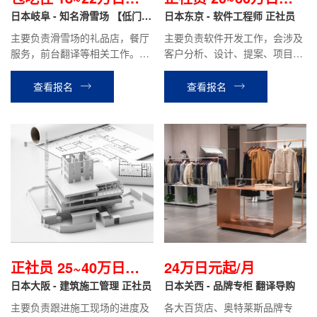
月
日本岐阜 - 知名滑雪场 【低门槛
月
日本东京 - 软件工程师 正社员
+包吃住】
主要负责滑雪场的礼品店，餐厅
主要负责软件开发工作，会涉及
服务，前台翻译等相关工作。滑
客户分析、设计、提案、项目管
雪场工作结束后可直接安排立山
理等工作。
温泉酒店或其他酒店工作。
查看报名
查看报名
正社员 25~40万日元/
24万日元起/月
月
日本大阪 - 建筑施工管理 正社员
日本关西 - 品牌专柜 翻译导购
主要负责跟进施工现场的进度及
各大百货店、奥特莱斯品牌专