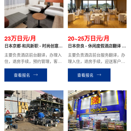
23万日元/月
20~25万日元/月
日本京都·和风新职 - 时尚创意酒
日本奈良 - 休闲度假酒店翻译 正
店翻译 正社员
社员
主要负责酒店前台翻译，办理入
主要负责酒店前台服务翻译，办
住，退房手续，预约管理，客房
理入住，退房手续，迎送客户，
确认等相关工作。
酒店内设施介绍引导，餐厅服
务，客房整理等酒店安排的相关
查看报名
查看报名
工作。