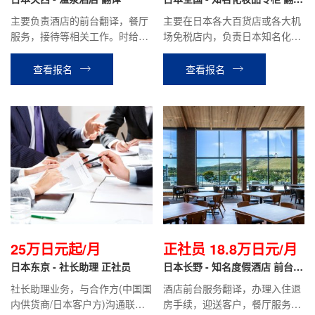
月
导购
主要负责酒店的前台翻译，餐厅
主要在日本各大百货店或各大机
服务，接待等相关工作。时给制
场免税店内，负责日本知名化妆
1050~1200日元/小时，月收
品品牌的销售翻译工作。
入：包住18~22万日元。
查看报名
查看报名
25万日元起/月
正社员 18.8万日元/月
日本东京 - 社长助理 正社员
日本长野 - 知名度假酒店 前台翻
译 正社员
社长助理业务，与合作方(中国国
酒店前台服务翻译，办理入住退
内供货商/日本客户方)沟通联
房手续，迎送客户，餐厅服务，