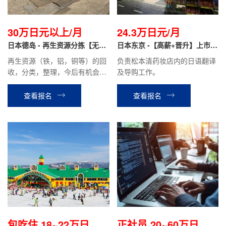
30万日元以上/月
24.3万日元/月
日本德岛 - 再生资源分拣【无日
日本东京 -【高薪+晋升】上市药
语要求+免费住宿】
妆店 翻译导购
再生资源（铁，铝，铜等）的回
负责松本清药妆店内的日语翻译
收，分类，整理，今后有机会做
及导购工作。
营业。
查看报名
查看报名
包吃住 18~22万日元/
正社员 20~60万日元/