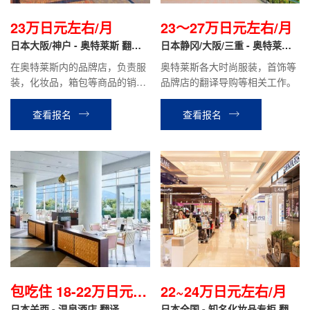
23万日元左右/月
23～27万日元左右/月
日本大阪/神户 - 奥特莱斯 翻译
日本静冈/大阪/三重 - 奥特莱斯
导购
品牌专柜 翻译导购
在奥特莱斯内的品牌店，负责服
奥特莱斯各大时尚服装，首饰等
装，化妆品，箱包等商品的销售
品牌店的翻译导购等相关工作。
翻译，商品整理，在库管理等工
作。时给1300日元~1500日元，
查看报名
查看报名
月收入税前约23万日元左右
包吃住 18-22万日元/
22~24万日元左右/月
日本关西 - 温泉酒店 翻译
日本全国 - 知名化妆品专柜 翻译