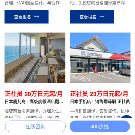
管理，CAD图面设计，与合作方
柜，免税店的日语翻译兼导购等
沟通，安全管理等工作。
工作。
查看报名
查看报名
正社员 20万日元起/月
正社员 23万日元起/月
日本鹿儿岛 - 高级度假酒店翻译
日本手机店 - 销售翻译职 正社员
正社员
酒店前台服务翻译，办理入住，
手机销售翻译，套餐咨询，机种
退房手续，迎送客户，酒店内设
变更，签约续费等相关工作。
+
施介绍引导，餐厅服务，客房整
在线咨询
400热线
理等酒店安排的相关工作。
查看报名
查看报名