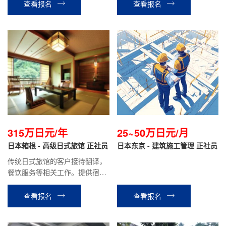
查看报名
查看报名
315万日元/年
25~50万日元/月
日本箱根 - 高级日式旅馆 正社员
日本东京 - 建筑施工管理 正社员
传统日式旅馆的客户接待翻译，
餐饮服务等相关工作。提供宿
舍，单人间|生活成本低，0压
力！正社员，績工作有保障|有带
查看报名
查看报名
薪体假，员工旅行，福利拉满！