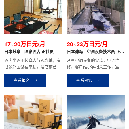
17~20万日元/月
20~23万日元/月
日本岐阜 - 温泉酒店 正社员
日本德岛 - 空调设备技术员 正社
员
酒店坐落于岐阜人气观光地，有
从事空调设备的安装，空调维
很多外国游客来访。酒店前台翻
修，客户维护等相关工作，室内
译，办理手续，餐厅服务，客房
室外工作都有
整理等相关工作。
查看报名
查看报名