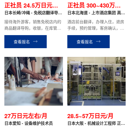
正社员 24.5万日元起/
正社员 300~430万日
月
日本长崎/冲绳 - 免税店翻译导购
元/年
日本北海道 - 上市酒店集团 高端
正社员
度假酒店 正社员
接待海外游客，销售免税店内的
酒店前台翻译，办理入住，退房
商品翻译导购，收银，在库管理
手续，预约管理，客房确认，餐
等工作。
厅接待等相关工作。
查看报名
查看报名
27万日元左右/月
28.5~57万日元/月
日本爱知 - 设备维护技术员
日本大阪 - 机械设计工程师 正社
员