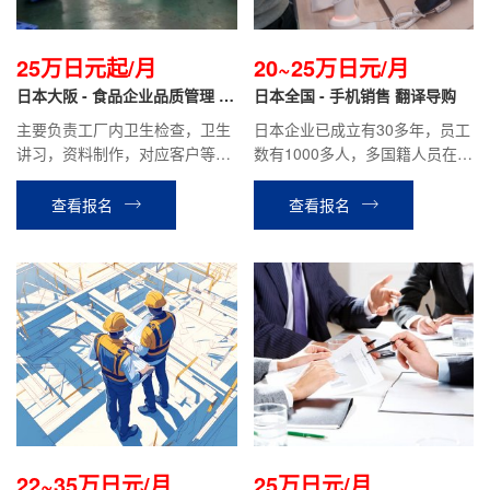
25万日元起/月
20~25万日元/月
日本大阪 - 食品企业品质管理 正
日本全国 - 手机销售 翻译导购
社员
主要负责工厂内卫生检查，卫生
日本企业已成立有30多年，员工
讲习，资料制作，对应客户等公
数有1000多人，多国籍人员在职
司安排的其他工作。
工作；主要负责手机套餐的介
绍，客户接待，成交手续办理等
查看报名
查看报名
工作.
22~35万日元/月
25万日元/月