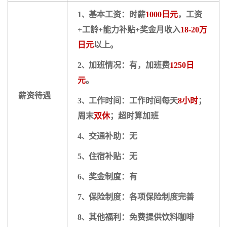
1
基本工资：时薪
1000日元
，工资
、
+工龄+能力补贴+奖金月收入
18-20万
日元
以上。
2
加班情况：有，加班费
1250日
、
元
。
薪资待遇
3
工作时间：工作时间每天
8小时
；
、
周末
双休
；超时算加班
4
交通补助：无
、
5
住宿补贴：无
、
6
奖金制度：有
、
7
保险制度：各项保险制度完善
、
8
其他福利：免费提供饮料咖啡
、