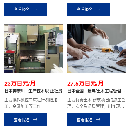
络，翻译，开车与社长同行拜访
礼品店销售等酒店安排的相关工
客户，公司内部联络协调，与千
作。
查看报名
查看报名
叶仓库进行货物部品调配等相关
工作。
23万日元/月
27.5万日元/月
日本神奈川 - 生产技术职 正社员
日本全国 - 建筑/土木工程管理
正社员
主要操作数控车床进行树脂加
主要负责土木·建筑项目的施工管
工，金属加工等工作。
理，安全及品质管理，制作现场
的施工计划书报价单、检查报告
等，材料分配管理等业务。
查看报名
查看报名