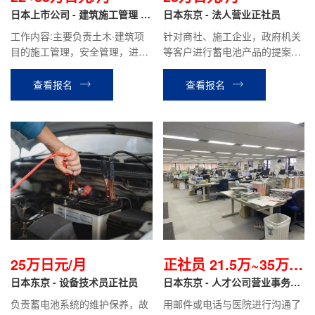
日本上市公司 - 建筑施工管理 正
日本东京 - 法人营业正社员
社员
工作内容:主要负责土木·建筑项
针对商社、施工企业，政府机关
目的施工管理，安全管理，进度
等客户进行蓄电池产品的提案和
管理，质量管理，成本管理工作
销售，维护老客户，合同签订，
特性|以及环境管理等。根据客户
参加展会等工作。
查看报名
查看报名
需求，使用CAD制图进行图纸修
改。
25万日元/月
正社员 21.5万~35万日
日本东京 - 设备技术员正社员
元起/月
日本东京 - 人才公司营业事务岗
正社员
负责蓄电池系统的维护保养，故
用邮件或电话与医院进行沟通了