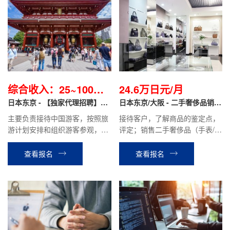
综合收入：25~100万
24.6万日元/月
日元不等/月
日本东京 - 【独家代理招聘】导
日本东京/大阪 - 二手奢侈品销售
游职
翻译 正社员
主要负责接待中国游客，按照旅
接待客户，了解商品的鉴定点，
游计划安排和组织游客参观，游
评定；销售二手奢侈品（手表/服
览。介绍景点特色，管理游客的
装/包/宝石/首饰等）；运用
交通，食宿等。协助处理游客在
Instagram·TikTok进行SNS宣
查看报名
查看报名
旅途中遇到的问题。
传；商品库存管理等工作。