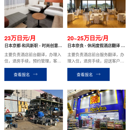
23万日元/月
20~25万日元/月
日本京都·和风新职 - 时尚创意酒
日本奈良 - 休闲度假酒店翻译 正
店翻译 正社员
社员
主要负责酒店前台翻译，办理入
主要负责酒店前台服务翻译，办
住，退房手续，预约管理，客房
理入住，退房手续，迎送客户，
确认等相关工作。
酒店内设施介绍引导，餐厅服
务，客房整理等酒店安排的相关
查看报名
查看报名
工作。