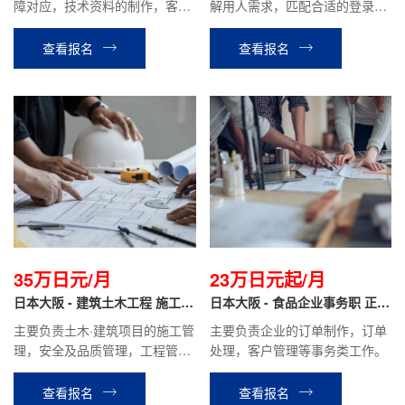
障对应，技术资料的制作，客户
解用人需求，匹配合适的登录人
对应等工作。
才，并进行介绍，协助人才面试
等公司安排的工作。
查看报名
查看报名
35万日元/月
23万日元起/月
日本大阪 - 建筑土木工程 施工管
日本大阪 - 食品企业事务职 正社
理 正社员
员
主要负责土木·建筑项目的施工管
主要负责企业的订单制作，订单
理，安全及品质管理，工程管
处理，客户管理等事务类工作。
理，图纸及相关资料的制作。
查看报名
查看报名