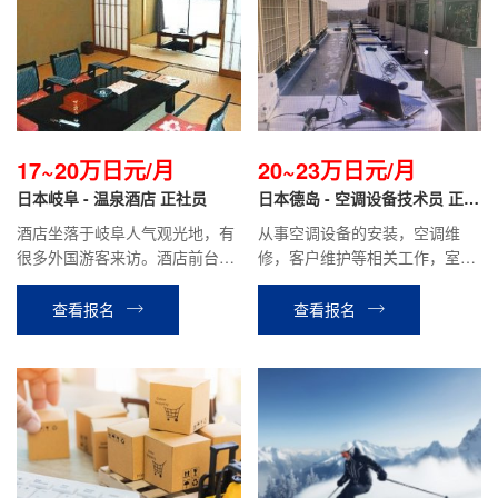
17~20万日元/月
20~23万日元/月
日本岐阜 - 温泉酒店 正社员
日本德岛 - 空调设备技术员 正社
员
酒店坐落于岐阜人气观光地，有
从事空调设备的安装，空调维
很多外国游客来访。酒店前台翻
修，客户维护等相关工作，室内
译，办理手续，餐厅服务，客房
室外工作都有
整理等相关工作。
查看报名
查看报名