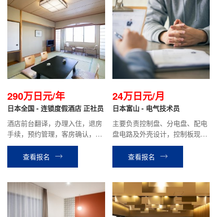
290万日元/年
24万日元/月
日本全国 - 连锁度假酒店 正社员
日本富山 - 电气技术员
酒店前台翻译，办理入住，退房
主要负责控制盘、分电盘、配电
手续，预约管理，客房确认，餐
盘电路及外壳设计，控制板现场
厅接待等相关工作。
调试支持等相关工作。
查看报名
查看报名