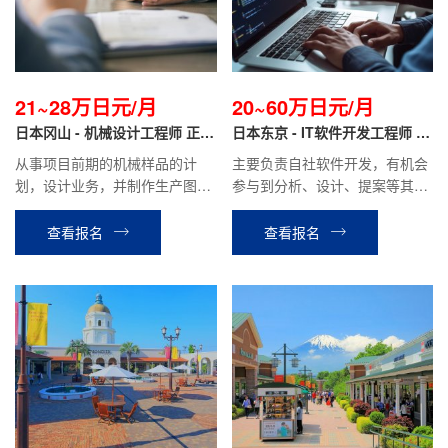
21~28万日元/月
20~60万日元/月
日本冈山 - 机械设计工程师 正社
日本东京 - IT软件开发工程师 正
员
社员
从事项目前期的机械样品的计
主要负责自社软件开发，有机会
划，设计业务，并制作生产图
参与到分析、设计、提案等其他
纸，机械组装等业务
相关工作。月薪20万日元~70万
日元（根据个人技术经验）
查看报名
查看报名