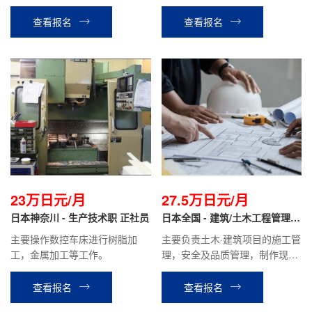
络，翻译，开车与社长同行拜访
礼品店销售等酒店安排的相关工
客户，公司内部联络协调，与千
作。
查看报名
查看报名
叶仓库进行货物部品调配等相关
工作。
23万日元/月
27.5万日元/月
日本神奈川 - 生产技术职 正社员
日本全国 - 建筑/土木工程管理
正社员
主要操作数控车床进行树脂加
主要负责土木·建筑项目的施工管
工，金属加工等工作。
理，安全及品质管理，制作现场
的施工计划书报价单、检查报告
等，材料分配管理等业务。
查看报名
查看报名