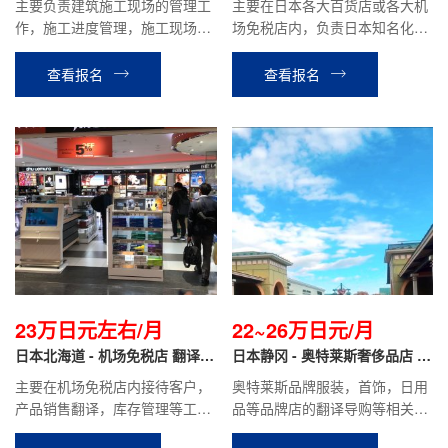
主要负责建筑施工现场的管理工
主要在日本各大百货店或各大机
作，施工进度管理，施工现场协
场免税店内，负责日本知名化妆
调与管理。如学校学校、市民中
品品牌的销售翻译工作。
心等公共工程项目，商业楼、住
查看报名
查看报名
宅楼等民间工程项目。
23万日元左右/月
22~26万日元/月
日本北海道 - 机场免税店 翻译导
日本静冈 - 奥特莱斯奢侈品店 翻
购
译导购
主要在机场免税店内接待客户，
奥特莱斯品牌服装，首饰，日用
产品销售翻译，库存管理等工
品等品牌店的翻译导购等相关工
作。
作。