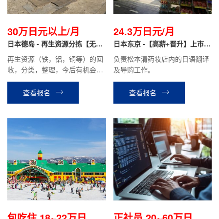
30万日元以上/月
24.3万日元/月
日本德岛 - 再生资源分拣【无日
日本东京 -【高薪+晋升】上市药
语要求+免费住宿】
妆店 翻译导购
再生资源（铁，铝，铜等）的回
负责松本清药妆店内的日语翻译
收，分类，整理，今后有机会做
及导购工作。
营业。
查看报名
查看报名
包吃住 18~22万日元/
正社员 20~60万日元/