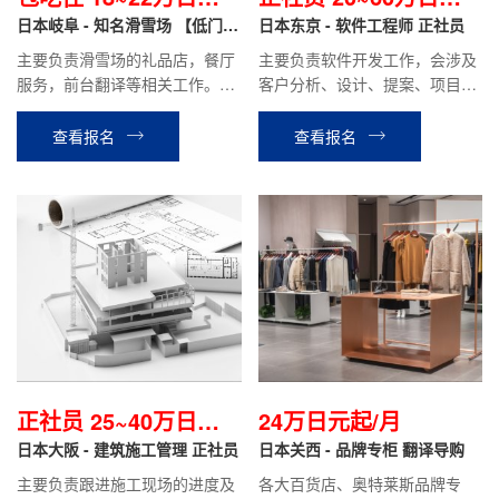
月
日本岐阜 - 知名滑雪场 【低门槛
月
日本东京 - 软件工程师 正社员
+包吃住】
主要负责滑雪场的礼品店，餐厅
主要负责软件开发工作，会涉及
服务，前台翻译等相关工作。滑
客户分析、设计、提案、项目管
雪场工作结束后可直接安排立山
理等工作。
温泉酒店或其他酒店工作。
查看报名
查看报名
正社员 25~40万日元/
24万日元起/月
月
日本大阪 - 建筑施工管理 正社员
日本关西 - 品牌专柜 翻译导购
主要负责跟进施工现场的进度及
各大百货店、奥特莱斯品牌专