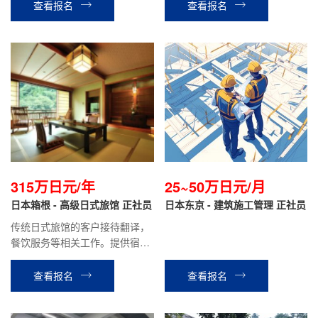
查看报名
查看报名
315万日元/年
25~50万日元/月
日本箱根 - 高级日式旅馆 正社员
日本东京 - 建筑施工管理 正社员
传统日式旅馆的客户接待翻译，
餐饮服务等相关工作。提供宿
舍，单人间|生活成本低，0压
力！正社员，績工作有保障|有带
查看报名
查看报名
薪体假，员工旅行，福利拉满！