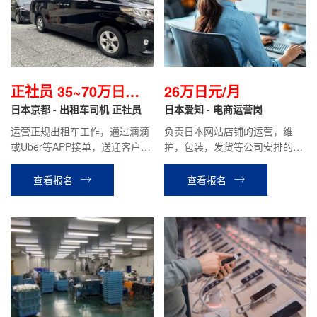
正社员 35~70万日元
26万日元/月
左右/月
日本京都 - 出租车司机 正社员
日本爱知 - 电商运营岗
运营正规出租车工作，通过滴滴
负责日本网站店铺的运营，维
或Uber等APP接单，送迎客户等
护，包装，发货等公司安排的其
相关工作。月基本给19万日元，
他工作。
月综合收入约35~70万日元左右
查看报名
查看报名
（根据个人能力）