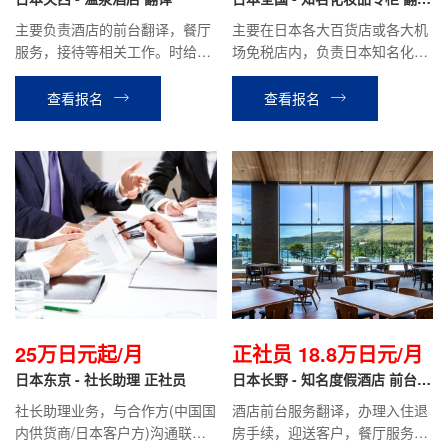
月
导购
主要负责酒店的前台翻译，餐厅
主要在日本各大百货店或各大机
服务，接待等相关工作。时给制
场免税店内，负责日本知名化妆
1050~1200日元/小时，月收
品品牌的销售翻译工作。
入：包住18~22万日元。
查看报名
查看报名
25万日元起/月
正社员 18.8万日元/月
日本东京 - 社长助理 正社员
日本长野 - 知名度假酒店 前台翻
译 正社员
社长助理业务，与合作方(中国国
酒店前台服务翻译，办理入住退
内供货商/日本客户方)沟通联
房手续，迎送客户，餐厅服务，