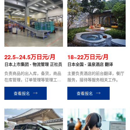
22.5~24.5万日元/月
18~22万日元/月
日本上市集团 - 物流管理 正社员
日本全国 - 温泉酒店 翻译
负责商品的出入库，备货，商品
主要负责酒店的前台翻译，餐厅
在库管理，订单管理等管理工
服务，接待等服务相关工作。
作。 负责物流中心系统的管理，
兼职及留学生，技能实习生等的
查看报名
查看报名
人员管理，翻译等 今后有机会转
为综合职或专门职(根据个人工作
能力)