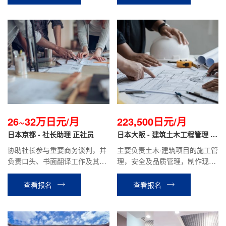
26~32万日元/月
223,500日元/月
日本京都 - 社长助理 正社员
日本大阪 - 建筑土木工程管理 正
社员
协助社长参与重要商务谈判，并
主要负责土木·建筑项目的施工管
负责口头、书面翻译工作及其他
理，安全及品质管理，制作现场
资料的撰写；协助处理银行，行
的施工计划书、报价单、检查报
政，财务相关业务；协助日本商
告等，材料分配管理等业务。
查看报名
查看报名
业信息的收集及业务拓展，做好
与国内同事的工作对接。