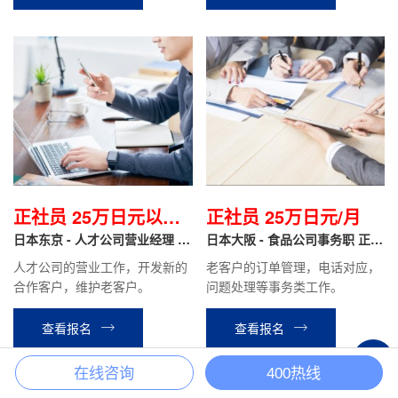
正社员 25万日元以上/
正社员 25万日元/月
月
日本东京 - 人才公司营业经理 正
日本大阪 - 食品公司事务职 正社
社员
员
人才公司的营业工作，开发新的
老客户的订单管理，电话对应，
合作客户，维护老客户。
问题处理等事务类工作。
查看报名
查看报名
+
在线咨询
400热线