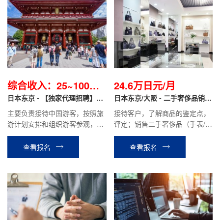
综合收入：25~100万
24.6万日元/月
日元不等/月
日本东京 - 【独家代理招聘】导
日本东京/大阪 - 二手奢侈品销售
游职
翻译 正社员
主要负责接待中国游客，按照旅
接待客户，了解商品的鉴定点，
游计划安排和组织游客参观，游
评定；销售二手奢侈品（手表/服
览。介绍景点特色，管理游客的
装/包/宝石/首饰等）；运用
交通，食宿等。协助处理游客在
Instagram·TikTok进行SNS宣
查看报名
查看报名
旅途中遇到的问题。
传；商品库存管理等工作。