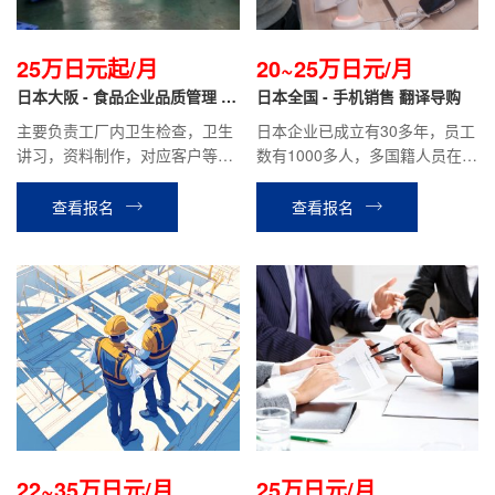
25万日元起/月
20~25万日元/月
日本大阪 - 食品企业品质管理 正
日本全国 - 手机销售 翻译导购
社员
主要负责工厂内卫生检查，卫生
日本企业已成立有30多年，员工
讲习，资料制作，对应客户等公
数有1000多人，多国籍人员在职
司安排的其他工作。
工作；主要负责手机套餐的介
绍，客户接待，成交手续办理等
查看报名
查看报名
工作.
22~35万日元/月
25万日元/月