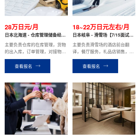
28万日元/月
18~22万日元左右/月
日本北海道 - 仓库管理储备经理
日本岐阜 - 滑雪场【7/15面试
正社员
+低门槛】
主要负责仓库的在库管理，货物
主要负责滑雪场的酒店前台翻
的出入库，订单管理，对接物流
译，餐厅服务，礼品店销售，学
公司等工作。
具租赁等相关工作。
查看报名
查看报名