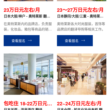
23万日元左右/月
23～27万日元左右/月
日本大阪/神户 - 奥特莱斯 翻译
日本静冈/大阪/三重 - 奥特莱斯
导购
品牌专柜 翻译导购
在奥特莱斯内的品牌店，负责服
奥特莱斯各大时尚服装，首饰等
装，化妆品，箱包等商品的销售
品牌店的翻译导购等相关工作。
翻译，商品整理，在库管理等工
作。时给1300日元~1500日元，
查看报名
查看报名
月收入税前约23万日元左右
包吃住 18-22万日元/
22~24万日元左右/月
日本关西 - 温泉酒店 翻译
日本全国 - 知名化妆品专柜 翻译