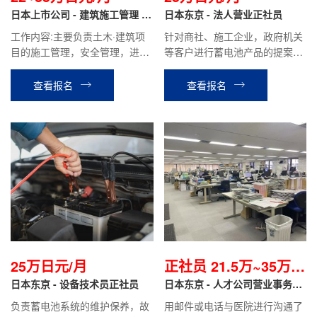
日本上市公司 - 建筑施工管理 正
日本东京 - 法人营业正社员
社员
工作内容:主要负责土木·建筑项
针对商社、施工企业，政府机关
目的施工管理，安全管理，进度
等客户进行蓄电池产品的提案和
管理，质量管理，成本管理工作
销售，维护老客户，合同签订，
特性|以及环境管理等。根据客户
参加展会等工作。
查看报名
查看报名
需求，使用CAD制图进行图纸修
改。
25万日元/月
正社员 21.5万~35万日
日本东京 - 设备技术员正社员
元起/月
日本东京 - 人才公司营业事务岗
正社员
负责蓄电池系统的维护保养，故
用邮件或电话与医院进行沟通了