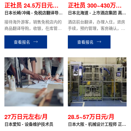
正社员 24.5万日元起/
正社员 300~430万日
月
日本长崎/冲绳 - 免税店翻译导购
元/年
日本北海道 - 上市酒店集团 高端
正社员
度假酒店 正社员
接待海外游客，销售免税店内的
酒店前台翻译，办理入住，退房
商品翻译导购，收银，在库管理
手续，预约管理，客房确认，餐
等工作。
厅接待等相关工作。
查看报名
查看报名
27万日元左右/月
28.5~57万日元/月
日本爱知 - 设备维护技术员
日本大阪 - 机械设计工程师 正社
员