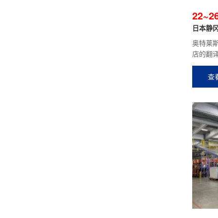
22~
日本静冈
奥特莱
店的翻
查