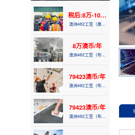
税后:8万-10万
澳币/年
澳洲482工签（墨尔
本）- 注塑机调机师
8万澳币/年
澳洲482工签（布里
斯班）- 羽毛球馆 销
售顾问
79423澳币/年
澳洲482工签（布里
斯班）- 洋人雇主 装
修木工
79423澳币/年
澳洲482工签（布里
斯班）- 洋人雇主 瓷
砖工