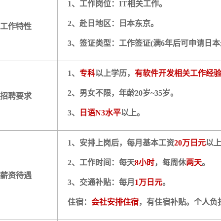
1、工作岗位：IT相关工作。
2、赴日地区：日本东京。
工作特性
3、签证类型：工作签证(满6年后可申请日本
1、
专科
以上学历，
有软件开发相关工作经
2、男女不限，年龄20岁~35岁。
招聘要求
3、
日语N3水平
以上。
1、安排上岗后，每月基本工资
20万日元
以
2、工作时间：每天
8小时
，每周休
两天
。
薪资待遇
3、交通补贴：每月
1万日元
。
住宿：
会社安排住宿
，有住宿补贴。个人负