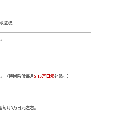
永驻权)
验
。
上。（待岗阶段每月
5-10万日元
补贴。）
担每月3万日元左右。