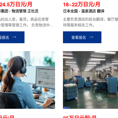
~24.5万日元/月
18~22万日元/月
集团 - 物流管理 正社员
日本全国 - 温泉酒店 翻译
品的出入库，备货，商品在库管
主要负责酒店的前台翻译，餐厅
单管理等管理工作。 负责物流中心
待等服务相关工作。
管理，兼职及留学生，技能实习生
员管理，翻译等 今后有机会转为综
看报名
查看报名
门职(根据个人工作能力)
日元/月
25万日元起/月