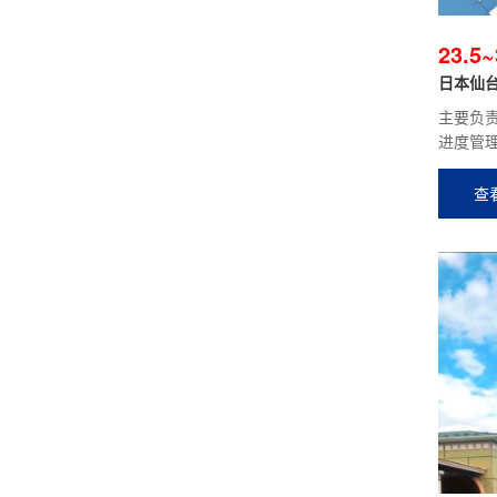
23.5
日本仙台
主要负
进度管
学校、
楼、住
查