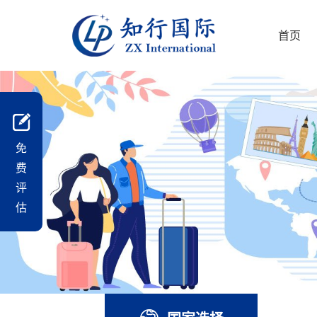
首页
免
费
评
估