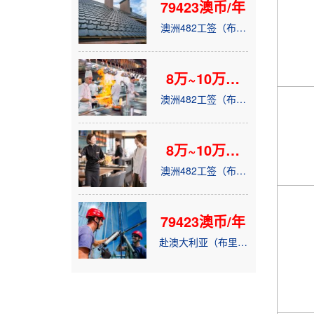
79423澳币/年
澳洲482工签（布里
斯班）- 洋人雇主 屋
顶工
8万~10万澳
币/年
澳洲482工签（布里
斯班）- 厨师
8万~10万澳
币/年
澳洲482工签（布里
斯班）- 大堂经理
79423澳币/年
赴澳大利亚（布里斯
班）- 幕墙安装工