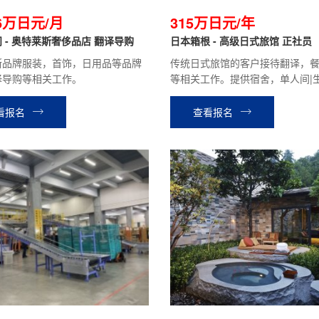
26万日元/月
315万日元/年
 - 奥特莱斯奢侈品店 翻译导购
日本箱根 - 高级日式旅馆 正社员
斯品牌服装，首饰，日用品等品牌
传统日式旅馆的客户接待翻译，
译导购等相关工作。
等相关工作。提供宿舍，单人间|
低，0压力！正社员，績工作有保
薪体假，员工旅行，福利拉满！
看报名
查看报名