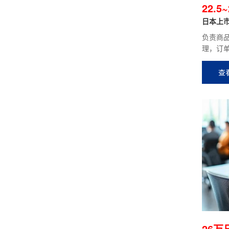
22.5
日本上市
负责商
理，订
系统的
等的人
查
合职或专
26万